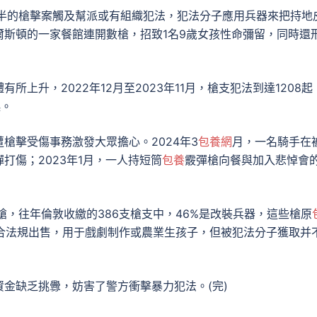
一半的槍擊案觸及幫派或有組織犯法，犯法分子應用兵器來把持地
斯頓的一家餐館連開數槍，招致1名9歲女孩性命彌留，同時還
上升，2022年12月至2023年11月，槍支犯法到達1208起
起。
遭槍擊受傷事務激發大眾擔心。2024年3
包養網
月，一名騎手在
打傷；2023年1月，一人持短筒
包養
霰彈槍向餐與加入悲悼會
槍，往年倫敦收繳的386支槍支中，46%是改裝兵器，這些槍原
被符合法規出售，用于戲劇制作或農業生孩子，但被犯法分子獲取并
金缺乏挑釁，妨害了警方衝擊暴力犯法。(完)