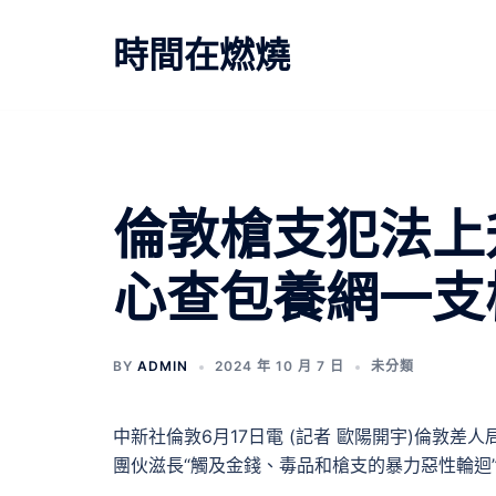
跳
至
時間在燃燒
主
要
內
容
倫敦槍支犯法上
心查包養網一支
BY
ADMIN
2024 年 10 月 7 日
未分類
中新社倫敦6月17日電 (記者 歐陽開宇)倫敦
團伙滋長“觸及金錢、毒品和槍支的暴力惡性輪迴