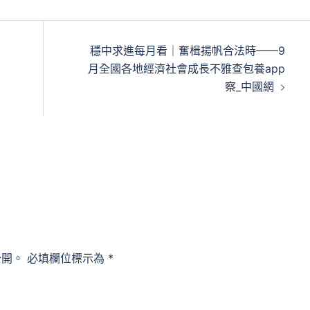
穩中求進每月看｜奮楫揚帆合法時——9
月全國各地經濟社會成長不雅查包養app
察_中國網
公開。
必填欄位標示為
*