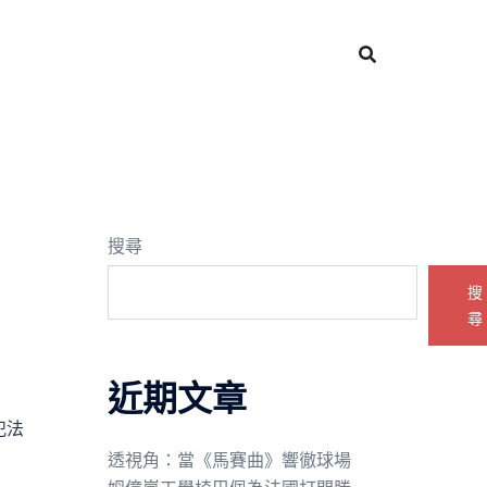
搜尋
搜
尋
近期文章
犯法
透視角：當《馬賽曲》響徹球場