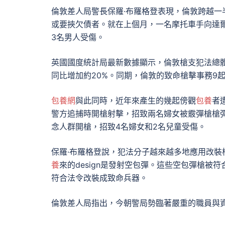
倫敦差人局警長保羅·布羅格登表現，倫敦跨越
或要挾欠債者。就在上個月，一名摩托車手向達爾
3名男人受傷。
英國國度統計局最新數據顯示，倫敦槍支犯法總體有所
同比增加約20%。同期，倫敦的致命槍擊事務9
包養網
與此同時，近年來產生的幾起傍觀
包養
者
警方追捕時開槍射擊，招致兩名婦女被霰彈槍槍彈
念人群開槍，招致4名婦女和2名兒童受傷。
保羅·布羅格登說，犯法分子越來越多地應用改裝
養
來的design是發射空包彈。這些空包彈槍
符合法令改裝成致命兵器。
倫敦差人局指出，今朝警局勢臨著嚴重的職員與資