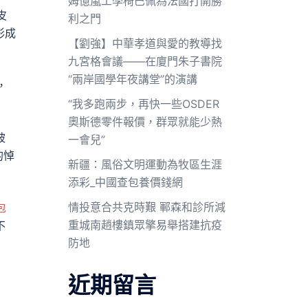
姆億嵐工學椅巴佩為法國打開勝
皮
利之門
形成
【劉強】中華孝道與愛的教導找
九宮格會議——在廈門朱子書院
“兩岸國學年夜講堂”的演講
，
“我多跑兩步，再快一些OSDER
奧斯德零件報價，群眾就能少熱
被
一會兒”
的悼
新疆：風俗文明運動為牧區生涯
添彩_中國查包養價錢網
情投意合共克時艱 鄆森和診所減
包
重城南趙樓鎮眾擎易舉搭建抗疫
不
防地
近期留言