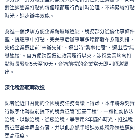
對注銷營業打點的每個環節履行倒計時治理，不竭緊縮打點
時光，進步辦事效能。
為進一個步驟方便企業跨區域遷徙，稅務部分從優化事條件
醒、提速事中打點、完美事后辦事等多環節發布系羅列措，
完成企業遷出前“未辦先知”、遷出時“繁事化簡”、遷出后“無
縫連接”。自方便跨區遷徙政策履行以來，涉稅營業均勻打
點時長緊縮5天至10天，合適前提的企業當天即可順遂遷
出。
深化稅務範疇改造
記者從近日召開的全國稅務任務會議上得悉，本年將深刻實
行數字化轉型前提下的稅費征管“強基工程”，一體推動依法
治稅、以數治稅、從嚴治稅。爭奪用3年擺佈時光，推進稅
費征管基本周全夯實，并以此為抓手增進效能稅務扶植邁向
更高程度。