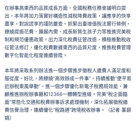
在辦事高東西的品質成長方面，全國稅務任務會議明白提
出，本年將加力落實好構造性減稅降費政策，讓應享的快享
盡享，對說謊享的謹防嚴查。抓緊出臺增值稅法實行條例，
繚繞提振花費、擴展內需、成長新質生孩子力等推進完美稅
制和規范優惠政策。出力深化稅費征管改造，積極推動稅收
征管法修訂，優化稅費數據東西的品質尺度，推進稅費管理
數字化智能化程度連續晉陞。
本年將采取系列辦法進一個步驟進步徵稅人繳費人滿足度和
服從度。好比，將繚繞“高效辦成一件事”，持續推動“便平易
近辦稅東風舉動”，進一個步驟優化新電子稅務局效能，兼
顧推進辦稅辦事廳和12366一體轉型進級。完美“稅企面臨
面”常態化交通和稅費辦事訴求處理機制，深化拓展徵稅繳
費信譽治理，連續優化“稅路通”跨境稅收辦事。（記者 董碧
娟）