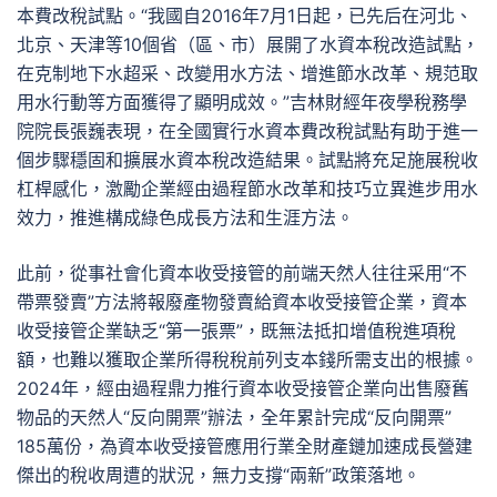
本費改稅試點。“我國自2016年7月1日起，已先后在河北、
北京、天津等10個省（區、市）展開了水資本稅改造試點，
在克制地下水超采、改變用水方法、增進節水改革、規范取
用水行動等方面獲得了顯明成效。”吉林財經年夜學稅務學
院院長張巍表現，在全國實行水資本費改稅試點有助于進一
個步驟穩固和擴展水資本稅改造結果。試點將充足施展稅收
杠桿感化，激勵企業經由過程節水改革和技巧立異進步用水
效力，推進構成綠色成長方法和生涯方法。
此前，從事社會化資本收受接管的前端天然人往往采用“不
帶票發賣”方法將報廢產物發賣給資本收受接管企業，資本
收受接管企業缺乏“第一張票”，既無法抵扣增值稅進項稅
額，也難以獲取企業所得稅稅前列支本錢所需支出的根據。
2024年，經由過程鼎力推行資本收受接管企業向出售廢舊
物品的天然人“反向開票”辦法，全年累計完成“反向開票”
185萬份，為資本收受接管應用行業全財產鏈加速成長營建
傑出的稅收周遭的狀況，無力支撐“兩新”政策落地。