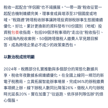
稅收一起配合“伴侶圈”也不竭擴展。“一帶一路”稅收征管一
起配合機制連續完美，理事會成員增添至37個國度或地
域。“稅路通”跨境稅收辦事讓跨境投資辦稅辦事生態圈連續
優化。好比，累計更換新的資料發布110份國別（地域）投
資稅
包養
收指南、包括99個涉稅事項的“走出往”稅收指引、
26個海內稅收案例、50個跨境徵稅人繳費人罕見題目解
答，成為跨境企業必不成少的政策東西包。
以數治稅成效明顯
2024年，稅務部分扎實推動與多個部分的常態化數據共
享，稅收年夜數據系統連續優化。在全國上線同一規范的新
電子稅務局，立異拓展智能辦事場景，完成96%的辦稅繳費
事項網上辦，線下辦稅人數同比降落26%，徵稅人均勻辦稅
時光延長20%，實在加重了“往返跑、依序排列隊伍辦”的煩
心傷腦。