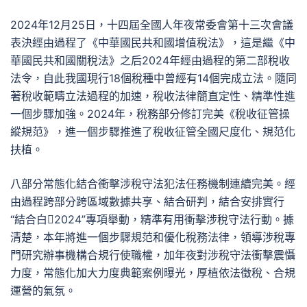
2024年12月25日，十四屆全國人年夜常委會第十三次會議
表決經由過程了《中華國民共和國增值稅法》，這是繼《中
華國民共和國關稅法》之后2024年經由過程的第二部稅收
法令，自此我國現行18個稅種中曾經有14個完成立法。隨同
著稅收範疇立法過程的加速，稅收法律簡直定性、精準性進
一個步驟加強。2024年，稅務部分修訂完美《稅收征管操
縱規范》，進一個步驟推進了稅收征管全國尺度化、規范化
扶植。
八部分常態化結合衝擊涉稅守法犯法任務機制連續完美。經
由過程跨部分跨區域數據共享、結合研判，結合安排實行
“結合白2024”專項舉動，精準有用衝擊涉稅守法行動。據
清楚，本年將進一個步驟規范和優化稅務法律，領導涉稅專
門研究辦事機構合規行使職權，加年夜對涉稅守法衝擊震懾
力度，常態化加大力度典範案例曝光，厚植依法徵稅、合規
運營的氣氛。