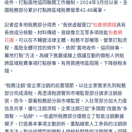
收件、打點兩地協同聯開工作機制。2024年3月份以來，全
國稅務部分累計打點跨區域稅費營業42.48萬筆。
記者從多地稅務部分得悉，“長途虛擬窗口”
包養網價錢
具有
長途成分核驗、材料傳遞、音錄像交互等多項效能
包養網
花圃
，可以在不轉變法律主體、稅務干部權限、營業打點流
程，風險全體可控的條件下，依照“異地收件、協同辦事、
屬地打點”方法，為線下進廳或線上倡議互動的徵稅人供給
跨區域稅費事項打點辦事，有用買通地區阻隔，下降辦稅本
錢。
“稅務注銷”是企業注銷的前置環節，以往企業需求先到稅務
部分完成清稅，再憑清稅證實到市場監管部分請求注銷掛
號。而今，跟著稅務部分與市場監管、人社等部分加大力度
信息共享，優化注銷流程，企業注銷已從“多頭跑”改變為“多
頭幫、一站辦”。一些處所稅務部分還樹立了智能注銷數據
模子，打造基本事項主動剖析、重點線索人工參與的注銷辦
事方法。對分歧類型的徵稅人供給針對性的注銷辦事，同時