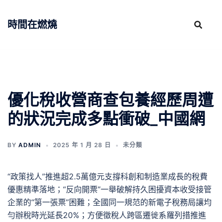
跳
至
時間在燃燒
主
要
內
容
優化稅收營商查包養經歷周遭
的狀況完成多點衝破_中國網
BY
ADMIN
2025 年 1 月 28 日
未分類
“政策找人”推進超2.5萬億元支撐科創和制造業成長的稅費
優惠精準落地；“反向開票”一舉破解持久困擾資本收受接管
企業的“第一張票”困難；全國同一規范的新電子稅務局讓均
勻辦稅時光延長20%；方便徵稅人跨區遷徙系羅列措推進