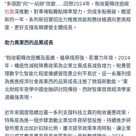
“多頭跑”向“一站辦”改變……回想2024年，稅收範疇改造縱
包養
深推動，對準堵點難點精準發力，完成多點衝破。瞻望
新的一年，系列新招實招出力推進效能稅務扶植邁向更高程
度，更好支撐各類運營主體成長。
助力高東西的品質成長
“稅收範疇改造觸及面廣、撬舉措用強、影響力年夜。2024
年，構造性減稅降費政策為企業立異成長減負增力，稅費管
理數字化智能化程度連續晉陞惠企利平易近，這一系羅列措
為推進經濟社會高東西的品質成長注進了微弱新動能。”東
北財經年夜學中國金融研討院傳授、西財智庫首席經濟學家
湯繼強表現。
近年來國度陸續出臺一系列支撐科技立異的稅收優惠政策，
特殊是為進一個步驟激勵企業加年夜研發投進，持續進步研
發所需支出加計扣除比例，屢次提早政策享用時點，讓企業