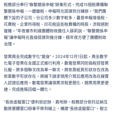
稅務部分奉行“聯繫關係申報”辦事形式，完成15個稅費種聯
繫關係申報、一鍵繳稅，申報時光提速到分鐘辦。“我們團
體下設的子公司、分公司多少數字較多，曩昔申報增值稅、
花費稅、企業所得稅、印花稅這些稅費種的時辰，流程絕對
復雜。”年夜連市利達團體財政擔任人薛莉說，“聯繫關係申
報”讓申報時光直接提速到幾分鐘，極年夜方便了團體財政
治理。
發票周全完成數字化“變身”。2024年12月1日起，周全數字
化電子發票在全國正式推行利用。數電發票同防偽稅控發票
比擬，將多個聯次改為單一聯次，將依靠紙質形狀存在改為
依靠數字形狀存在，將線下請求領用介質后應用改為在線實
人認證后應用。數電發票讓領票流程更簡化，開票用票更便
捷，完成進賬回檔一體化。
“長途虛擬窗口”便利就近辦、異地辦。稅務部分依托征納互
動將實體窗口辦事平移到線上，構建“長途虛擬窗口”，樹立