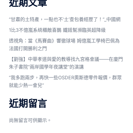
近期文章
“甘肅的土特產，一點也不‘土’查包養經歷了！”_中國網
1比3不億嵐系統櫃敵喜鵲 鐵錘幫瀕臨英超降級
透視角：當《馬賽曲》響徹球場 姆億嵐工學椅巴佩為
法國打開勝利之門
【劉強】中華孝道與愛的教導找九宮格會議——在廈門
朱子書院“兩岸國學年夜講堂”的演講
“我多跑兩步，再快一些OSDER奧斯德零件報價，群眾
就能少熱一會兒”
近期留言
尚無留言可供顯示。