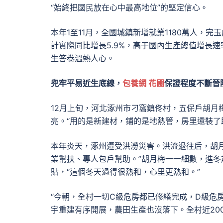
“始終把國民放在心中最高地位”的堅定信心。
本年1至11月，全國城鎮新增就業1180萬人，
計實際同比增長5.9%，高于國內生產總值增長速
生答卷溫熱人心。
兜牢平易近生底線，
包養網 花圃
保證程度不斷晉
12月上旬，河北涿州市刁窩鎮佟村，五保戶胡月
亮。“用的是新建材，鋪的是地熱管，房里還裝了
本年炎天，涿州遭受洪澇災害。洪流退往后，胡月
業幫扶、專人包戶幫助。”胡月梅一一細數，進
貼，“這個冬天過得很熱和，心里更熱和。”
“今朝，全村一切C級危房都已修繕完成，D級危
宇重建有序開展，農田生產也沒落下。全村近200