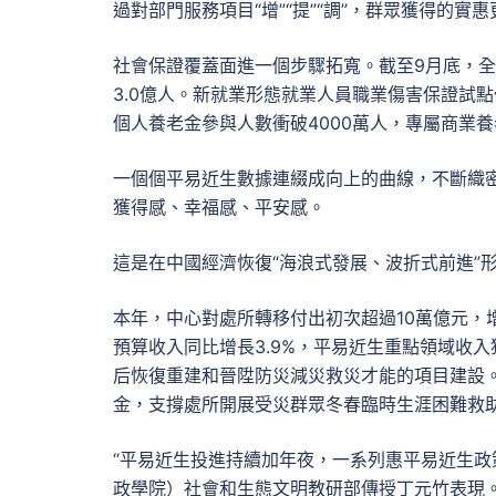
過對部門服務項目“增”“提”“調”，群眾獲得的實
社會保證覆蓋面進一個步驟拓寬。截至9月底，全國
3.0億人。新就業形態就業人員職業傷害保證試
個人養老金參與人數衝破4000萬人，專屬商業
一個個平易近生數據連綴成向上的曲線，不斷織
獲得感、幸福感、平安感。
這是在中國經濟恢復“海浪式發展、波折式前進”
本年，中心對處所轉移付出初次超過10萬億元，增
預算收入同比增長3.9%，平易近生重點領域收
后恢復重建和晉陞防災減災救災才能的項目建設。
金，支撐處所開展受災群眾冬春臨時生涯困難救
“平易近生投進持續加年夜，一系列惠平易近生政
政學院）社會和生態文明教研部傳授丁元竹表現