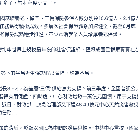
惠更多了，福利程度更高了。
基礎養老、掉業、工傷保險參保人數分別達10.6億人、2.4億
點任務獲得積極成效。多層次社會保證體系加速健全，截至6月底
養老保險試點穩步推進，不少靈活就業人員增厚養老保證。
密扎牢世界上規模最年夜的社會保證網，匯聚成國民群眾實實在
形勢下的平易近生保證程度晉陞，殊為不易。
長3.6%，為基層“三保”供給無力支撐。前三季度，全國普通公
入獲得有用保證。四時度，中心財政增發一萬億元國債，用于支撐
近日，財政部、應急治理部又下達48.46億元中心天然災害救
助任務……
策的背后，彰顯以國民為中間的發展思惟。”中共中心黨校（國
。