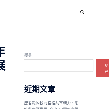
年
搜尋
展
搜
尋
近期文章
唐君毅的找九宮格共享精力、思