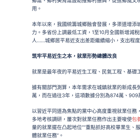
鄉建、鄉村美育建設助推鄉村振興，促進鄉風文
用。
本年以來，我國統籌城鄉融會發展，多渠道增添
力。多省份上調最低工資，1至10月全國新增減稅
人……城鄉居平易近支出差距繼續縮小，支出程
筑牢平易近生之本，就業形勢總體改良
就業是最年夜的平易近生工程、民氣工程、基礎
據有關部門測算，本年需求在城鎮就業的新成長勞
萬，而在過往3年，這項數據分別為874萬、90
以習近平同道為焦點的黨中心高度重視就業任務
多地考核調研，屢次對就業任務作出主要唆使
包
量的就業擺在凸起地位”“重點抓好高校畢業生、
體就業任務”。