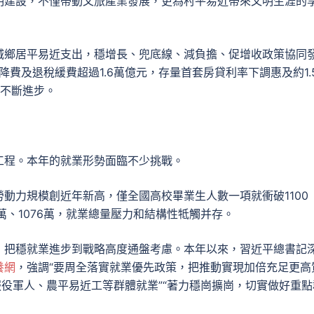
明建設，不僅帶動文旅產業發展，更為村平易近帶來文明生涯的
城鄉居平易近支出，穩增長、兜底線、減負擔、促增收政策協同
降費及退稅緩費超過1.6萬億元，存量首套房貸利率下調惠及約1.
度不斷進步。
工程。本年的就業形勢面臨不少挑戰。
動力規模創近年新高，僅全國高校畢業生人數一項就衝破1100
9萬、1076萬，就業總量壓力和結構性牴觸并存。
，把穩就業進步到戰略高度通盤考慮。本年以來，習近平總書記
養網
，強調“要周全落實就業優先政策，把推動實現加倍充足更高
服役軍人、農平易近工等群體就業”“著力穩崗擴崗，切實做好重點