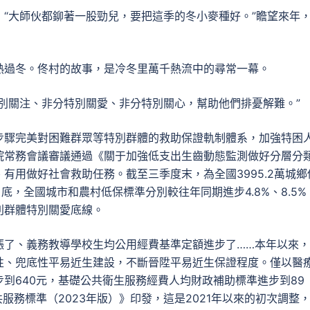
“大師伙都鉚著一股勁兒，要把這季的冬小麥種好。”瞻望來年
熱過冬。佟村的故事，是冷冬里萬千熱流中的尋常一幕。
別關注、非分特別關愛、非分特別關心，幫助他們排憂解難。”
步驟完美對困難群眾等特別群體的救助保證軌制體系，加強特困
院常務會議審議通過《關于加強低支出生齒動態監測做好分層分
有用做好社會救助任務。截至三季度末，為全國3995.2萬城鄉
月底，全國城市和農村低保標準分別較往年同期進步4.8%、8.5%
別群體特別關愛底線。
漲了、義務教導學校生均公用經費基準定額進步了……本年以來
性、兜底性平易近生建設，不斷晉陞平易近生保證程度。僅以醫
到640元，基礎公共衛生服務經費人均財政補助標準進步到89
服務標準（2023年版）》印發，這是2021年以來的初次調整