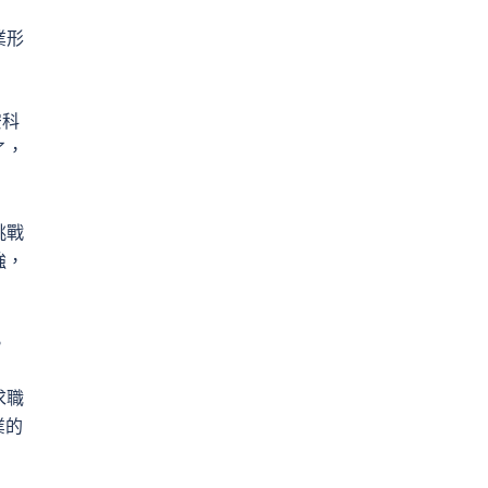
業形
安科
了，
挑戰
強，
。
求職
業的