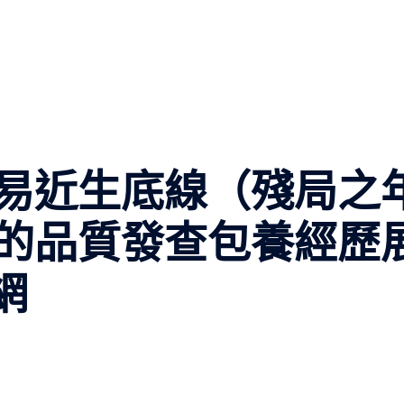
易近生底線（殘局之
的品質發查包養經歷
網