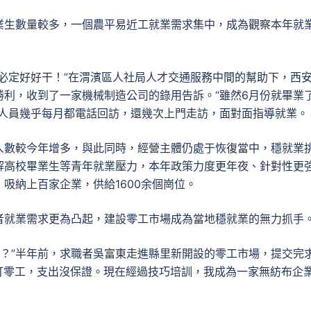
業生數量較多，一個農平易近工就業需求集中，成為觀察本年就
必定好好干！”在渭濱區人社局人才交通服務中間的幫助下，西
利，收到了一家機械制造公司的錄用告訴。“雖然6月份就畢業
務人員幾乎每月都電話回訪，還幾次上門走訪，面對面指導就業。
人數較今年增多，與此同時，經營主體仍處于恢復當中，穩就業
解高校畢業生等青年就業壓力，本年政策力度更年夜、針對性更
吸納上百家企業，供給1600余個崗位。
者就業需求更為凸起，建設零工市場成為當地穩就業的無力抓手
嗎？”半年前，求職者吳富東走進縣里新開設的零工市場，提交完
打零工，支出沒保證。現在經過技巧培訓，我成為一家無紡布企