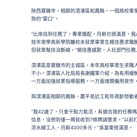
陜西寶雞市，相鄰的渭濱區和鳳縣，一個高校畢
勢的“窗口”。
“比來找到任務了，專業婚配，月薪也很滿意，我
技年夜學高新學院離校未就業畢業生楊佳惠求職勝
但就業幫扶沒斷線。”楊佳惠感歎，人社部門任
渭濱區是寶雞市的主城區，本年高校畢業生求職
不小。渭濱區人社局局長謝鐵軍介紹，為有用緩
一方面加強就業指導服務，一方面增開僱用夜市，
與渭濱區相鄰的鳳縣，農平易近工和年夜齡勞動
“我42歲了，只會干點力氣活，有適合我的任務
信息，沒想到僅一周就收到7條聘請需求。“以前
流水線工人，月薪4000多元。”吳富東很滿意。