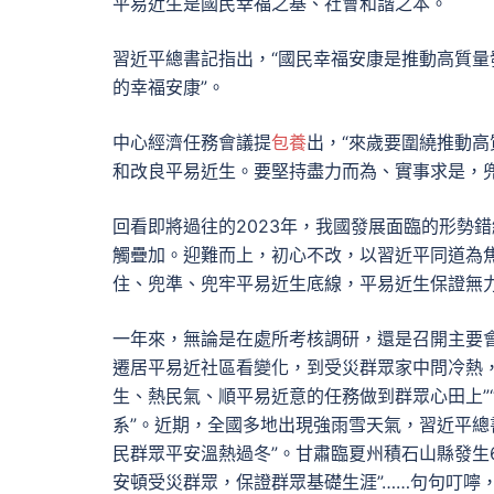
平易近生是國民幸福之基、社會和諧之本。
習近平總書記指出，“國民幸福安康是推動高質量
的幸福安康”。
中心經濟任務會議提
包養
出，“來歲要圍繞推動高
和改良平易近生。要堅持盡力而為、實事求是，
回看即將過往的2023年，我國發展面臨的形勢
觸疊加。迎難而上，初心不改，以習近平同道為
住、兜準、兜牢平易近生底線，平易近生保證無
一年來，無論是在處所考核調研，還是召開主要
遷居平易近社區看變化，到受災群眾家中問冷熱
生、熱民氣、順平易近意的任務做到群眾心田上”
系”。近期，全國多地出現強雨雪天氣，習近平總
民群眾平安溫熱過冬”。甘肅臨夏州積石山縣發生
安頓受災群眾，保證群眾基礎生涯”……句句叮嚀