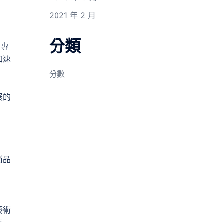
2021 年 2 月
分類
的專
加速
分數
展的
尚品
藝術