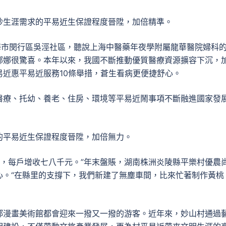
妙生涯需求的平易近生保證程度晉陞，加倍精準。
海市閔行區吳涇社區，聽說上海中醫藥年夜學附屬龍華醫院婦科
娜娜很驚喜。本年以來，我國不斷推動優質醫療資源擴容下沉，
近惠平易近服務10條舉措，蒼生看病更便捷舒心。
醫療、托幼、養老、住房、環境等平易近鬧事項不斷融進國家發
的平易近生保證程度晉陞，加倍無力。
戶，每戶增收七八千元。”年末盤賬，湖南株洲炎陵縣平樂村優農
心。“在縣里的支撐下，我們新建了無塵車間，比來忙著制作黃桃
鄧漫畫美術館都會迎來一撥又一撥的游客。近年來，妙山村通過