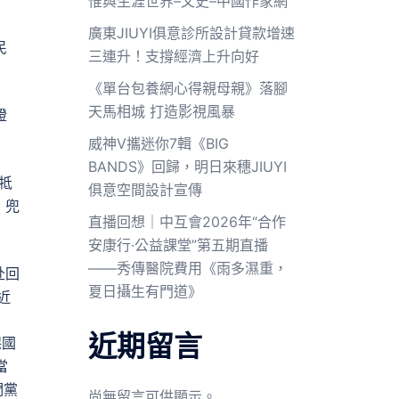
惟與生涯世界–文史–中國作家網
廣東JIUYI俱意診所設計貸款增速
民
三連升！支撐經濟上升向好
《單台包養網心得親母親》落腳
天馬相城 打造影視風暴
證
威神V攜迷你7輯《BIG
BANDS》回歸，明日來穗JIUYI
牴
俱意空間設計宣傳
，兜
直播回想｜中互會2026年“合作
安康行·公益課堂”第五期直播
——秀傳醫院費用《雨多濕重，
赴回
夏日攝生有門道》
近
近期留言
保國
當
們黨
尚無留言可供顯示。