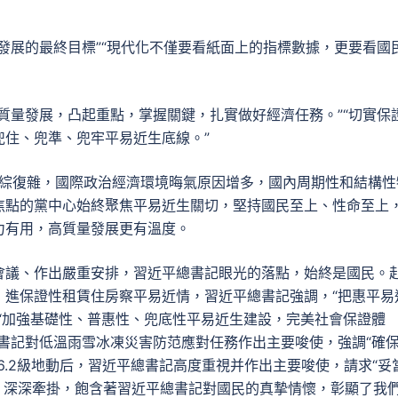
發展的最終目標”“現代化不僅要看紙面上的指標數據，更要看國
質量發展，凸起重點，掌握關鍵，扎實做好經濟任務。”“切實保
兜住、兜準、兜牢平易近生底線。”
錯綜復雜，國際政治經濟環境晦氣原因增多，國內周期性和結構性
焦點的黨中心始終聚焦平易近生關切，堅持國民至上、性命至上
力有用，高質量發展更有溫度。
會議、作出嚴重安排，習近平總書記眼光的落點，始終是國民。
，進保證性租賃住房察平易近情，習近平總書記強調，“把惠平易
“加強基礎性、普惠性、兜底性平易近生建設，完美社會保證體
書記對低溫雨雪冰凍災害防范應對任務作出主要唆使，強調“確
6.2級地動后，習近平總書記高度重視并作出主要唆使，請求“妥
，深深牽掛，飽含著習近平總書記對國民的真摯情懷，彰顯了我