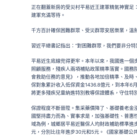
正在翻蓋新房的受災村平易近王建軍精氣神實足：
建軍充滿等待。
千方百計確保困難群眾、受災群眾安居樂業，溫
習近平總書記指出：“對困難群眾，我們要非分特
平易近生底線兜得更牢。本年以來，我國進一個
照顧服務，殘疾人兩項補貼政策精準落實。國務
會救助任務的意見》，推動各地加倍精準、及時、
保對象累計收入低保資金1436.8億元，到本年6
將更多殘疾兒童納進特別教導保證體系，守住特
保證程度不斷晉陞。集采藥價降了、基礎養老金
國堅持盡力而為、實事求是，加強基礎性、普惠
域為例，城鄉居平易近醫保人均財政補助標準進步
元，分別比往年進步30元和5元。《國家基礎公共