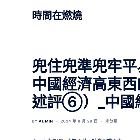
跳
至
時間在燃燒
主
要
內
容
兜住兜準兜牢平
中國經濟高東西
述評⑥）_中國
BY
ADMIN
2024 年 8 月 28 日
未分類