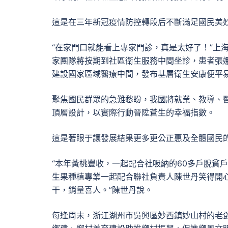
這是在三年新冠疫情防控轉段后不斷滿足國民美
“在家門口就能看上專家門診，真是太好了！”上
家團隊將按期到社區衛生服務中間坐診，患者張
建設國家區域醫療中間，發布基層衛生安康便平易
聚焦國民群眾的急難愁盼，我國將就業、教導、
頂層設計，以實際行動晉陞蒼生的幸福指數。
這是著眼于讓發展結果更多更公正惠及全體國民
“本年黃桃豐收，一起配合社吸納的60多戶脫貧
生果種植專業一起配合聯社負責人陳世丹笑得開
干，銷量喜人。”陳世丹說。
每逢周末，浙江湖州市吳興區妙西鎮妙山村的老