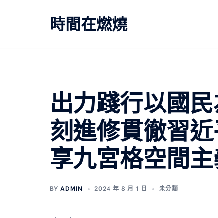
跳
至
時間在燃燒
主
要
內
容
出力踐行以國民
刻進修貫徹習近
享九宮格空間主義
BY
ADMIN
2024 年 8 月 1 日
未分類