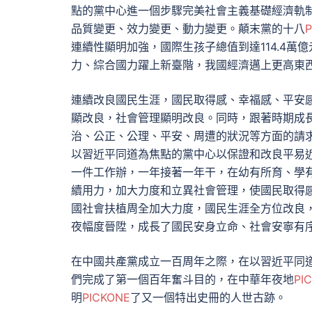
點的黨中心進一個步驟完美社會主義基礎經濟軌
品質變更、效力變更、動力變更。顛末黨的十八
P
連續性顯明加強，國際生孩子總值到達114.4萬
力、綜合國力躍上新臺階，我國經濟邁上更高東
連續改良國民生涯，國民取得感、幸福感、平安
顯改良，社會管理顯明改良。同時，跟著時期成
治、公正、公理、平安、周遭的狀況等方面的請
以習近平同道為焦點的黨中心以保證和改良平易
一件工作辦，一年接著一年干，在幼有所育、學
續用力，加大力度和立異社會管理，使國民取得
國社會扶植周全加大力度，國民生涯全方位改良
夜幅度晉陞，成長了國民安身立命、社會安寧有
在中國共產黨成立一百周年之際，在以習近平同
們完成了第一個百年奮斗目的，在中華年夜地
PI
明
PICKONE
了又一個特出史冊的人世古跡。