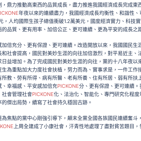
制，鼎力推動高東西的品質成長，盡力推進我國經濟成長完成東
ICKONE
年夜以來的連續盡力，我國經濟成長均衡性、和諧性、
億元，人均國際生孩子總值衝破1.2萬美元，國度經濟實力、科技實
西的品質、更有用率、加倍公正、更可連續、更為平安的成長之
感加倍充分、更有保證、更可連續。改造開放以來，我國國民生
長和社會提高，國民對美妙生涯的向往加倍激烈，對平易近主、
求日益增加。為了完成國民對美妙生涯的向往，黨的十八年夜以
近生為重點加大力度社會扶植，努力而為、實事求是，一件工作
有所教、勞有所得、病有所醫、老有所養、住有所居、弱有所扶
感、幸福感、平安感加倍充
PICKONE
分、更有保證、更可連續。
，社會管理社會
PICKONE
化、法治化、智能化、專門研究化程度
序的傑出局勢，續寫了社會持久穩固古跡。
道為焦點的黨中心剛強引導下，顛末全黨全國各族國民連續奮斗
CKONE
上周全建成了小康社會，汗青性地處理了盡對貧苦題目，