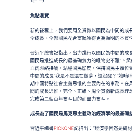
<!– –>
焦點瀏覽
新的征程上，我們要周全貫徹以國民為中間的成
全成長、全部國民配合富饒獲得更為顯明的本質
習近平總書記指出，出力踐行以國民為中間的成
國民是推進成長的最基礎氣力的唯物史不雅”。黨
血肉聯絡接觸，站穩國民態度，保持國民主體位
中間的成長“我是不是還在做夢，還沒醒？”她喃
期中國特點社會主義思惟的主要內在的事務。在
間的成長思惟，完全、正確、周全貫徹新成長理
完成第二個百年奮斗目的而盡力奮斗。
成長為了國民是馬克思主義政治經濟學的最基礎
習近平總書
PICKONE
記指出：“經濟學固然是研