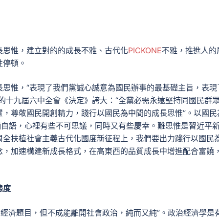
長思惟，建立對的的成長不雅、古代化
PICKONE
不雅，推進人的
性停頓。
長思惟，“表現了我們黨誠心誠意為國民辦事的最基礎主旨，表現
的十九屆六中全會《決定》誇大：“全黨必需永遠堅持同國民群
置，尊敬國民開創精力，踐行以國民為中間的成長思惟”。以國民
喃自語，心裡有些不可思議，同時又有些慶幸。難思惟是習近平
周全扶植社會主義古代化國度新征程上，我們要出力踐行以國民
念，加速構建新成長格式，在高東西的品質成長中增進配合富饒
態度
討經濟題目，但不成能離開社會政治，純而又純”。政治經濟學是