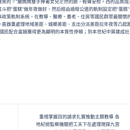
裡來的？”蘭媽媽雙手捧著女兒茫然的臉，輕聲安慰。西的品質成
斗把“蛋糕”做年夜做好，然后經由過程公道的軌制設定把“蛋糕”
事政策軌制系統，在教導、醫療、養老、住房等國民群眾最關懷
一直器重處理地域差距、城鄉差距、支出分派差距拉年夜等凸起
部國民配合富饒獲得更為顯明的本質性停頓；到本世紀中葉建成社
。
重視掌握目的請求扎實推動主題教導 各
地紀檢監察機關把工夫下在處理現探九宮