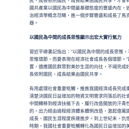
民、成長依附國民、成長結果由國民共享，才會
國共產黨以國民為中間最基礎態度的豐盛內在，
治經濟學概念范疇，進一個步驟豐盛和成長了馬
器。
以國民為中間的成長思惟顯示出宏大實行氣力
習近平總書記指出：“以國民為中間的成長思惟
思惟環節，而要表現在經濟社會成長各個環節。
置，適應國民群眾對美妙生涯的向往，不竭完成
長依附國民、成長結果由國民共享。
有用處理社會重要牴觸，推進我國經濟成長完成
清楚決國民日益增加的物資文明需求同落后的社
中間轉移到經濟扶植下去、履行改造開放的汗青性
的，出力經由過程經濟體系體例改造，激起億萬
成長、國民生涯程度疾速進步。到上世紀末，仇
時期，我國社會重要牴觸轉化為國民日益增加的