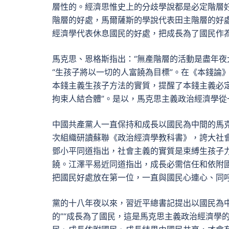
層性的。經濟思惟史上的分歧學說都是必定階層好
階層的好處，馬爾薩斯的學說代表田主階層的好
經濟學代表休息國民的好處，把成長為了國民作
馬克思、恩格斯指出：“無產階層的活動是盡年夜
“生孩子將以一切的人富饒為目標”。在《本錢論
本錢主義生孩子方法的實質，提醒了本錢主義必
拘束人結合體”。是以，馬克思主義政治經濟學從
中國共產黨人一直保持和成長以國民為中間的馬
次組織研讀蘇聯《政治經濟學教科書》，誇大社
鄧小平同道指出，社會主義的實質是束縛生孩子
饒。江澤平易近同道指出，成長必需信任和依附
把國民好處放在第一位，一直與國民心連心、同
黨的十八年夜以來，習近平總書記提出以國民為
的”“成長為了國民，這是馬克思主義政治經濟學