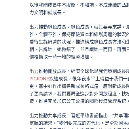
以後我國成長中不服衡、不和諧、不成連續的凸
力文明和諧成長。
出力推動綠色成長。綠色成長，就其要義來講，
雅、全體不雅，保持節儉資本和維護周遭的狀況
看待生態周遭的狀況，推進構成綠色成長方法和
相，告訴她，她做錯了，並且讓她一而再，再而
價格換取一時一地的經濟增加。
出力推動開放成長。經濟全球化是我們策劃成長
PICKONE
疾速成長，很年夜水平上得益于我們一
更，黨中心作出構建新成長格式這一應對新成長
了更高請求。我們要周全進步對外開放程度，扶
造，推進完美加倍公正公道的國際經濟管理系統
出力推動共享成長。習近平總書記指出：“共享
富饒的請求。”我們要完成的古代化，是全部國