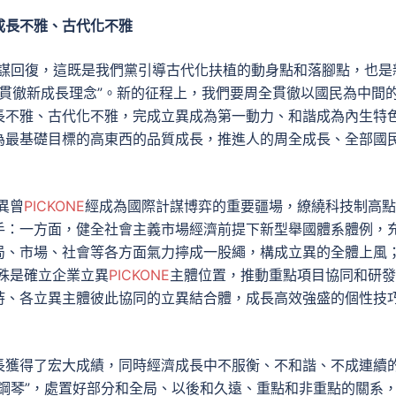
成長不雅、古代化不雅
族謀回復，這既是我們黨引導古代化扶植的動身點和落腳點，也是
、周全貫徹新成長理念”。新的征程上，我們要周全貫徹以國民為中間
長不雅、古代化不雅，完成立異成為第一動力、和諧成為內生特
為最基礎目標的高東西的品質成長，推進人的周全成長、全部國
異曾
PICKONE
經成為國際計謀博弈的重要疆場，繚繞科技制高點
手：一方面，健全社會主義市場經濟前提下新型舉國體系體例，
局、市場、社會等各方面氣力擰成一股繩，構成立異的全體上風
殊是確立企業立異
PICKONE
主體位置，推動重點項目協同和研發
持、各立異主體彼此協同的立異結合體，成長高效強盛的個性技
長獲得了宏大成績，同時經濟成長中不服衡、不和諧、不成連續
鋼琴”，處置好部分和全局、以後和久遠、重點和非重點的關系