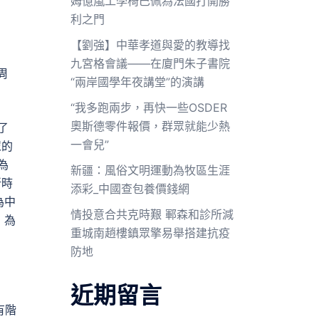
姆億嵐工學椅巴佩為法國打開勝
利之門
【劉強】中華孝道與愛的教導找
九宮格會議——在廈門朱子書院
周
“兩岸國學年夜講堂”的演講
“我多跑兩步，再快一些OSDER
奧斯德零件報價，群眾就能少熱
了
一會兒”
眾的
為
新疆：風俗文明運動為牧區生涯
新時
添彩_中國查包養價錢網
為中
情投意合共克時艱 鄆森和診所減
，為
重城南趙樓鎮眾擎易舉搭建抗疫
防地
近期留言
有階