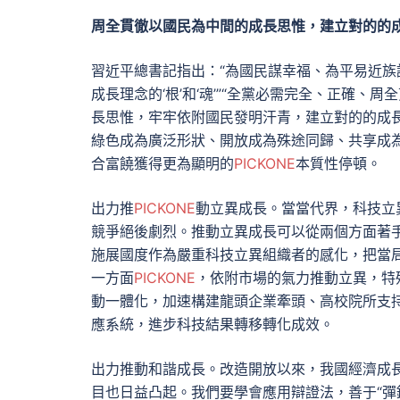
周全貫徹以國民為中間的成長思惟，建立對的的
習近平總書記指出：“為國民謀幸福、為平易近
成長理念的‘根’和‘魂’”“全黨必需完全、正確
長思惟，牢牢依附國民發明汗青，建立對的的成
綠色成為廣泛形狀、開放成為殊途同歸、共享成
合富饒獲得更為顯明的
PICKONE
本質性停頓。
出力推
PICKONE
動立異成長。當當代界，科技立
競爭絕後劇烈。推動立異成長可以從兩個方面著
施展國度作為嚴重科技立異組織者的感化，把當
一方面
PICKONE
，依附市場的氣力推動立異，特
動一體化，加速構建龍頭企業牽頭、高校院所支
應系統，進步科技結果轉移轉化成效。
出力推動和諧成長。改造開放以來，我國經濟成
目也日益凸起。我們要學會應用辯證法，善于“彈