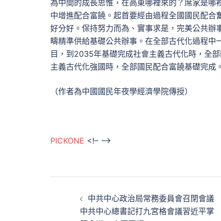
為中間的成長思惟，在高東哪裡來的？席家是哪
中增進配合富饒。起首要經由過程全國國民配合奮
好分好。保持努力而為、實事求是，完美公共辦
疇精準供給基礎公共辦事。在全部古代化過程中
目，到2035年基礎完成社會主義古代化時，全
主義古代化強國時，全部國民配合富饒基礎完成
（作者為中國國民年夜學經濟學院傳授）
PICKONE
<!– –>
文
中共中心政治局常務委員會召閉會議
章
中共中心總書記打九宮格會議習近平掌