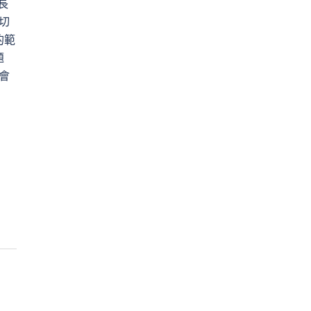
長
切
的範
題
會