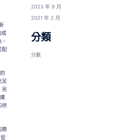
2023 年 9 月
2021 年 2 月
新
的成
分類
色、
民配
分數
的
充足
；另
運
巧供
的題
，從