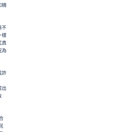
和精
遠不
一樣
式真
況為
或許
提出
改
合
民