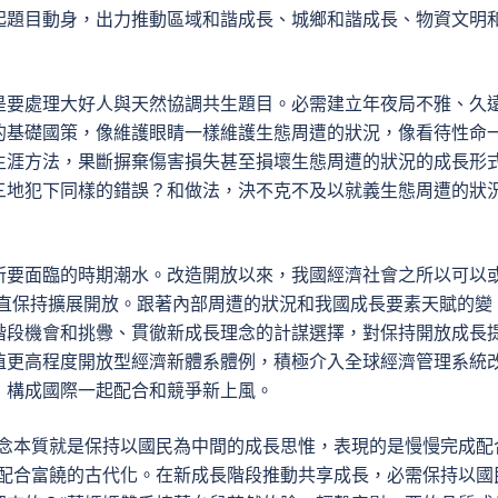
起題目動身，出力推動區域和諧成長、城鄉和諧成長、物資文明
是要處理大好人與天然協調共生題目。必需建立年夜局不雅、久
的基礎國策，像維護眼睛一樣維護生態周遭的狀況，像看待性命
生涯方法，果斷摒棄傷害損失甚至損壞生態周遭的狀況的成長形
三地犯下同樣的錯誤？和做法，決不克不及以就義生態周遭的狀
所要面臨的時期潮水。改造開放以來，我國經濟社會之所以可以
直保持擴展開放。跟著內部周遭的狀況和我國成長要素天賦的變
階段機會和挑釁、貫徹新成長理念的計謀選擇，對保持開放成長
植更高程度開放型經濟新體系體例，積極介入全球經濟管理系統
，構成國際一起配合和競爭新上風。
理念本質就是保持以國民為中間的成長思惟，表現的是慢慢完成配
民配合富饒的古代化。在新成長階段推動共享成長，必需保持以國