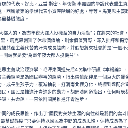
處的代表。好比，亞當·斯密、年夜衛·李嘉圖的學說代表重生資
處，西斯蒙第的學說代表小資產階層的好處，等等。馬克思主義
為最基礎態度。
大都人的，為盡年夜大都人投機益的自力活動”；在將來的社會
》里，馬克思創建了休息價值論、剩余價值實際，深入批評和揭
定被共產主義代替的汗青成長趨向，并假想將來社會將是“一個不
一開端就是要“為盡年夜大都人投機益”。
克思主義政治經濟學。毛澤東同道先后4次集中研讀《本錢論》
會主義經濟是為國民辦事的經濟，指出價值紀律是一個巨大的黌
力，成長生孩子力，覆滅抽剝，打消南北極分化，終極到達配合
國民，國民是推進汗青進步的動力。胡錦濤同道指出，任何時辰
呼吸、共命運，一直依附國民推進汗青進步。
中間的成長思惟，作出了“國民對美妙生涯的向往就是我們的奮斗
的最基礎態度”“只要保持以國民為中間的成長思惟，保持成長為了