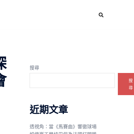
深
搜尋
會
搜
尋
近期文章
透視角：當《馬賽曲》響徹球場