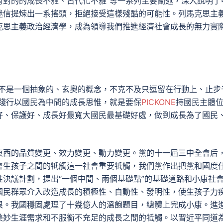
有對的的成長不雅、古代化不雅”等一系列主要闡述，深入說明了
迷信提煉出一系搖頭，拒絕接受這樣殘酷的可能性。列馬克思主
克思主義政治經濟學，成為領導我們推進經濟社會成長的無力實
，不是一個抽象的、玄奧的概念，不克不及只逗留在行動上、止步
”踐行以國民為中間的成長思惟，就是要保
PICKONE
持國民主體
好、保護好、成長好最寬大國民最基礎好處，做到成長為了國民
東西的品質變更、效力變更、動力變更。黨的十一屆三中全會后
會生孩子之間的牴觸這一社會重要牴觸，我們黨作出把黨和國度
決議計劃，提出“一個中間、兩個基礎點”的基礎道路和小康社
國民群眾介入改造成長的積極性、自動性、發明性，使生孩子力
恨。我國穩固處理了十幾億人的溫飽題目，總體上完成小康。進
美妙生涯需求和不服衡不充足的成長之間的牴觸。以習近平同道