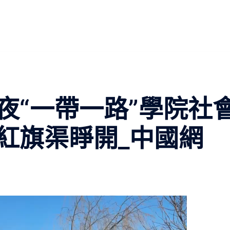
夜“一帶一路”學院社
紅旗渠睜開_中國網