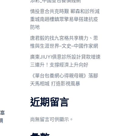
添彩_中國查包養價錢網
情投意合共克時艱 鄆森和診所減
重城南趙樓鎮眾擎易舉搭建抗疫
防地
唐君毅的找九宮格共享精力、思
惟與生涯世界–文史–中國作家網
廣東JIUYI俱意診所設計貸款增速
三連升！支撐經濟上升向好
《單台包養網心得親母親》落腳
天馬相城 打造影視風暴
近期留言
、塞
尚無留言可供顯示。
調