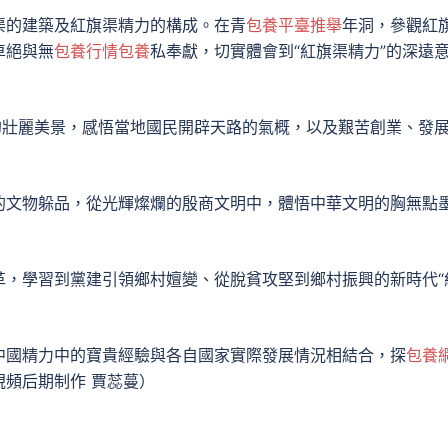
渠的建築及紅旗渠精力的構成。在青
包養平臺推舉
年洞，參觀紅
卓絕與無
包養行情
包養
私奉獻，切實體會到“紅旗渠精力”的深遠
的壯麗美景，感悟當地國民開辟天路的氣概，以及艱苦創業、發
的文物躲品，從光輝燦爛的殷商文明中，體悟中華文明的胸無點
革，學習到黨建引領鄉村嬗變、從脫貧攻堅到鄉村振興的新時代“
中國精力中的寶貴經驗與各自國家實際發展情況相結合，探
包養
頻后期制作 賈蕊蔓）