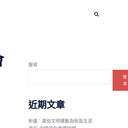
會
搜尋
搜
尋
近期文章
新疆：風俗文明運動為牧區生涯