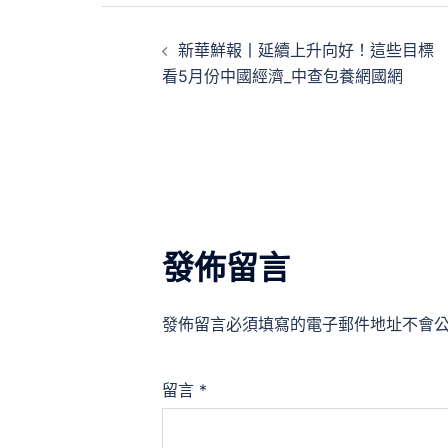
文
新華鮮報丨延續上升向好！這些目標
章
看5月份中國經濟_中查包養網國網
導
覽
發佈留言
發佈留言必須填寫的電子郵件地址不會
留言
*