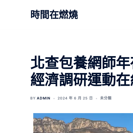
跳
至
時間在燃燒
主
要
內
容
北查包養網師年
經濟調研運動在
BY
ADMIN
2024 年 6 月 25 日
未分類