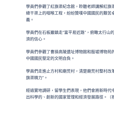
學員們參觀了紅旗渠紀念館，聆聽老師講解紅旗
總干渠上的咽喉工程，紛紛贊嘆中國國民的艱苦
義。
學員們在石板巖鎮走“富平易近路”，俯瞰太行山
濟的信心。
學員們參觀了曹操高陵遺址博物館和殷墟博物苑
中國國民堅定的文明自負。
學員們走進止方村和廟荒村，清楚廟荒村整村改
旗渠精力”。
經過實地調研，留學生們表現，他們會將新時代
出科學的、創新的國家管理和經濟發展路徑。（視