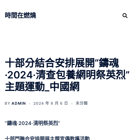
跳
至
時間在燃燒
主
要
內
容
十部分結合安排展開“鑄魂
·2024·清查包養網明祭英烈”
主題運動_中國網
BY
ADMIN
2024 年 9 月 6 日
未分類
“鑄魂·2024·清明祭英烈”
十部門聯合安排開展主題宣傳教導活動