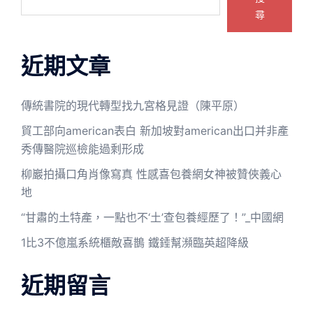
尋
近期文章
傳統書院的現代轉型找九宮格見證（陳平原）
貿工部向american表白 新加坡對american出口并非產
秀傳醫院巡檢能過剩形成
柳巖拍攝口角肖像寫真 性感喜包養網女神被贊俠義心
地
“甘肅的土特產，一點也不‘土’查包養經歷了！”_中國網
1比3不億嵐系統櫃敵喜鵲 鐵錘幫瀕臨英超降級
近期留言