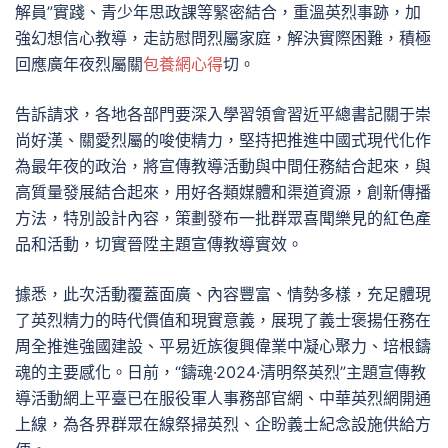
解員”實踐、青少年思政課等緊密結合，重溫英烈事跡，加
強幻想信心教導，走訪慰問烈屬家庭，解決實際困難，積極
回應廣年夜烈屬關
包養網心得
切。
告訴請求，各地各部門要深入學習領會習近平總書記關于崇
尚好漢、關愛烈屬的唆使精力，堅持把推進中國式現代化作
為最年夜的政治，將宣傳教導活動與中間任務結合起來，與
高質量發展結合起來，用好各類媒體和渠道資源，創新傳播
方法，特別設計內容，策劃發布一批群眾喜聞樂見的紅色產
品和活動，切實晉陞主題宣傳教導實效。
據悉，此次活動覆蓋面廣、內容豐富、情勢多樣，充足體現
了英烈精力的時代價值和現實意義，展現了義士褒揚任務在
周全推進強國建設、平易近族復興偉業中凝心聚力、培根鑄
魂的主要感化。日前，“鑄魂·2024·清明祭英烈”主題宣傳教
導活動網上平臺已在服役軍人事務部官網、中華英烈網開通
上線，為各界群眾在線祭掃英烈、企盼義士紀念設施供給方