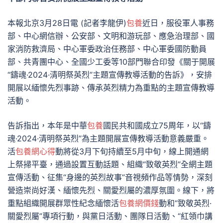
本報北京3月28日電 (記者李龍伊)
包養
近日，服役軍人事務
部、中心網信辦、公安部、文明和游玩部、應急治理部、國
家消防救濟局、中心軍委政治任務部、中心軍委國防動員
部、共青團中心、全國少工委等10部門聯合印發《關于開展
“鑄魂·2024·清明祭英烈”主題宣傳教導活動的告訴》，安排
開展以緬懷先烈事跡、傳承英烈精力為重點的主題宣傳教導
活動。
告訴指出，本年是中華
包養
國民共和國成立75周年，以“鑄
魂·2024·清明祭英烈”為主題開展宣傳教導活動意義嚴重。
活
包養網心得
動將從3月下旬持續至5月中旬，線上開通網
上祭掃平臺，通過設置互動話題、組織“致敬英烈”全網主題
宣傳活動、征集“身邊的英烈故事”音視頻作品等情勢，深刻
營造崇尚好漢、緬懷先烈、關愛烈屬的濃厚氛圍。線下，將
重點組織開展群眾性紀念緬懷活
包養網價錢
動和“致敬英烈·
關愛烈屬”專項行動，與黨日活動、團隊日活動、“紅領巾講