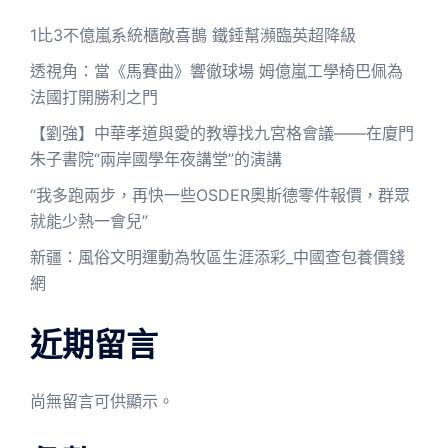
1比3不億嵐系統櫃敵喜鵲 鐵錘幫瀕臨英超降級
透視角：當《馬賽曲》響徹球場 姆億嵐工學椅巴佩為
法國打開勝利之門
【劉強】中華孝道與愛的教導找九宮格會議——在廈門
朱子書院“兩岸國學年夜講堂”的演講
“我多跑兩步，再快一些OSDER奧斯德零件報價，群眾
就能少熱一會兒”
新疆：風俗文明運動為牧區生涯添彩_中國查包養價錢
網
近期留言
尚無留言可供顯示。