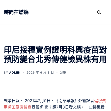
跳
至
時間在燃燒
主
要
內
容
印尼接種實例證明科興疫苗對
預防變台北秀傳健檢異株有用
BY
ADMIN
2026 年 6 月 8 日
分數
戰爭日報， 2021年7月9日，《南華早報》外籍記者
健檢費
用
勞工健康檢查
西蒙娜·麥卡錫7月8日發文稱，一些接種實