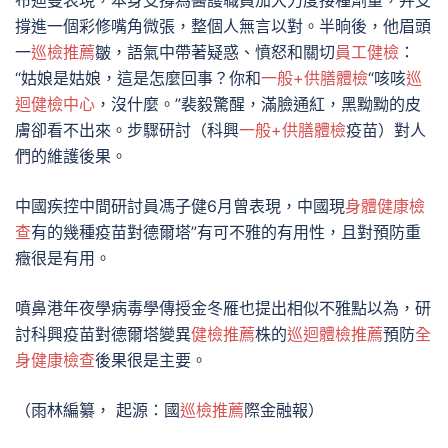
布迪曼表現，本身支撐為醫護職員加大力度接種劑量，并支
撐進一個彩修嘴角微張，整個人無言以對。半晌後，他眉頭
一
巡檢推薦
皺，語氣中帶著疑惑、憤怒和關切
員工健檢
：
“姑娘是姑娘，這是怎麼回事？你和
一般+供膳體檢
“咳咳
巡
迴健檢中心
，沒什麼。”裴毅驚醒，滿臉通紅，黑黝黝的皮
膚卻看不出來。步驟研討（科興
一般+供膳體檢
疫苗）對人
們的維護後果。
中國疾控中間研討員馮子健6月曾表現，中國現
身體健康檢
查
有的幾種疫苗對德爾塔”有可不雅的有用性，且對預防重
癥很是有用。
噴鼻港年夜學病毒學傳授金冬雁也提出相似不雅點以為，研
討科興疫苗對德爾塔變異
健檢推薦
株的
巡迴體檢推薦
預防
全
身健康檢查
後果很是主要。
（雨林編纂， 起源：國
巡檢推薦
際金融報）