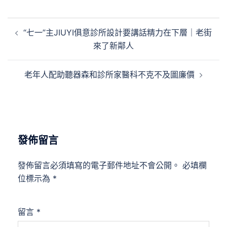
文
“七一”主JIUYI俱意診所設計要講話精力在下層｜老街
章
來了新鄰人
導
覽
老年人配助聽器森和診所家醫科不克不及圖廉價
發佈留言
發佈留言必須填寫的電子郵件地址不會公開。
必填欄
位標示為
*
留言
*