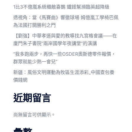
1比3不億嵐系統櫃敵喜鵲 鐵錘幫瀕臨英超降級
透視角：當《馬賽曲》響徹球場 姆億嵐工學椅巴佩
為法國打開勝利之門
【劉強】中華孝道與愛的教導找九宮格會議——在
廈門朱子書院“兩岸國學年夜講堂”的演講
“我多跑兩步，再快一些OSDER奧斯德零件報價，
群眾就能少熱一會兒”
新疆：風俗文明運動為牧區生涯添彩_中國查包養
價錢網
近期留言
尚無留言可供顯示。