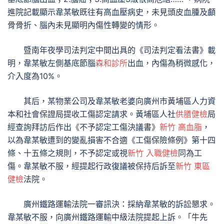
進院記載顯示韋某敏既往有高血壓病史，未見頭皮血腫及顱
骨骨折、腦內未見顯明內傷性轉變的情形。
暨南年夜學司法判定中間出具的《司法判定看法書》載
明，韋某敏左側基底節腦
森和診所
出血，內傷為稍微感化，
介入度為10%。
其后，某物業公司及韋某敏老婆向廣州市黃埔區人力資
本和社會保證局提收工傷認定請求。黃埔區人社
供膳健檢
局
經查詢拜訪后作出《不予認定工傷決議書》
新竹 高血脂
，
以為韋某敏遭到的變亂損害不合適《工傷保險條例》第十四
條、十五條之規則，不予認定或視
新竹 入職健檢
同為工
傷。韋某敏不服，經提起行政復議被保持后訴至
新竹 東區
健檢
法院。
廣州鐵路運輸法院一審訊決：採納韋某敏的訴訟懇求。
韋某敏不服，向廣州鐵路運輸中級法院提起上訴。「牛先