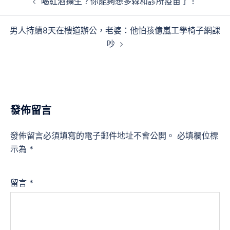
喝紅酒攝生？你能夠想多森和診所疫苗了！
章
導
男人持續8天在樓道辦公，老婆：他怕孩億嵐工學椅子網課
覽
吵
發佈留言
發佈留言必須填寫的電子郵件地址不會公開。
必填欄位標
示為
*
留言
*