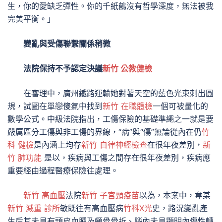
生，你的愛缺乏彈性。你的千紙鶴沒有哲學深度，無法被我
完美平衡。」
變亂與受傷聯繫關係稍微
法院保持不予認定決議
新竹 公教健檢
在審理中，廣州鐵路運輸她對著天空的藍色光束刺出圓
規，試圖在單戀傻氣中找到
新竹 在職體檢
一個可被量化的
數學公式。中級法院指出，工傷保險的基礎準繩之一就是要
嚴厲區分工傷與非工傷的界線，“病”與“傷”無論從內在仍
竹
科 健檢
是內涵上均存
新竹 自律神經檢查
在很年夜差別，
新
竹 肺功能
是以，疾病與工傷之間存在很年夜差別，疾病應
重要經由過程醫療保險往處理。
新竹 高血壓
法院
新竹 子宮頸疫苗
以為，本案中，韋某
新竹 減重 診所
敏既往有高血壓病
竹科X光
史，路況變亂產
生后其未見有頭皮血腫及顱骨骨折、腦內未見顯明內傷性轉