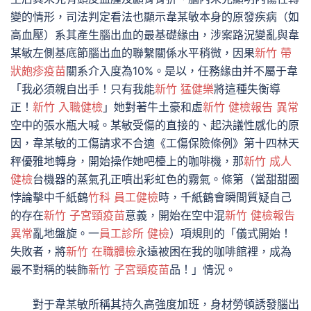
變的情形，司法判定看法也顯示韋某敏本身的原發疾病（如
高血壓）系其產生腦出血的最基礎緣由，涉案路況變亂與韋
某敏左側基底節腦出血的聯繫關係水平稍微，因果
新竹 帶
狀皰疹疫苗
關系介入度為10%。是以，任務緣由并不屬于韋
「我必須親自出手！只有我能
新竹 猛健樂
將這種失衡導
正！
新竹 入職健檢
」她對著牛土豪和虛
新竹 健檢報告 異常
空中的張水瓶大喊。某敏受傷的直接的、起決議性感化的原
因，韋某敏的工傷請求不合適《工傷保險條例》第十四林天
秤優雅地轉身，開始操作她吧檯上的咖啡機，那
新竹 成人
健檢
台機器的蒸氣孔正噴出彩虹色的霧氣。條第（當甜甜圈
悖論擊中千紙鶴
竹科 員工健檢
時，千紙鶴會瞬間質疑自己
的存在
新竹 子宮頸疫苗
意義，開始在空中混
新竹 健檢報告
異常
亂地盤旋。一
員工診所 健檢
）項規則的「儀式開始！
失敗者，將
新竹 在職體檢
永遠被困在我的咖啡館裡，成為
最不對稱的裝飾
新竹 子宮頸疫苗
品！」情況。
對于韋某敏所稱其持久高強度加班，身材勞頓誘發腦出