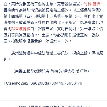
血，其所受損害為工傷的主意，完善證據證實，
竹科 健檢
且疾病作為特別情況能被認定為工傷的，《工傷保險條例》
第十四條第（四）項和第十五條第一款第（一）項作出了響
應規則。故黃埔區人社局作出的《不予認定工傷決議書》現
實明
超音波健檢
白、證據充足、實用律例對「第一階段：情
感對等與質感互換。牛土豪，你必須用你最便宜的一張鈔
票，換取張水瓶最貴的一滴淚水。」的。
廣州鐵路運輸中級法院遂二審訊決：採納上訴，保持原
判。
（南邊工報全媒體記者 許接英 通信員 姜巧玲）
TC:senho2ai2l 6a0200da730449.75656176
文