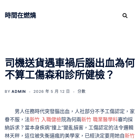
跳
至
時間在燃燒
主
要
內
容
司機送貨遇車禍后腦出血為何
不算工傷森和診所健檢？
BY
ADMIN
2026 年 5 月 12 日
分數
男人任務時代突發腦出血，人社部分不予工傷認定，家
眷不服，法
新竹 入職健檢
院為何兩
新竹 職業醫學科
審均採
納訴求？當本身疾病“撞上”變亂損害，工傷認定的法令邏輯
林天秤，這位被失衡逼瘋的美學家，已經決定要用她自
新竹