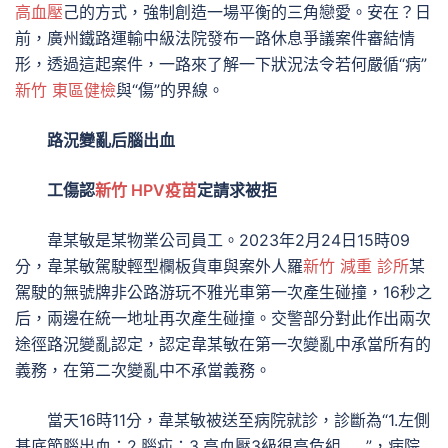
高血壓
己的方式，強制創造一場平衡的三角戀愛。安在？日
前，廣州鐵路運輸中級法院發布一路休息爭議案件審結情
形，透過這起案件，一路來了解一下狀況法令若何嚴循“病”
新竹 東區健檢
與“傷”的界線。
路況變亂后腦出血
工傷認
新竹 HPV疫苗
定請求被拒
韋某敏是某物業公司員工。2023年2月24日15時09
分，韋某敏駕駛輕型欄板貨車與案外人羅
新竹 減重 診所
某
駕駛的無號牌非公路游玩不雅光車第一次產生碰撞，16秒之
后，兩邊在統一地址再次產生碰撞。交警部分對此作出兩次
途徑路況變亂認定，認定韋某敏在第一次變亂中承當所有的
義務，在第二次變亂中不承當義務。
當天16時11分，韋某敏被送至病院就診，診斷為“1.左側
基底節腦出血；2.腦疝；3.高血壓3級很高危組……”，病院