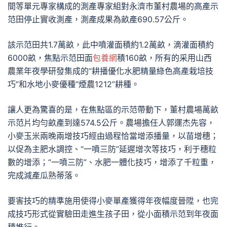
間等單元專家構成的測產專家組對永濟市董村農場的高產示
范田停止實收測產，測產成果為畝產690.57公斤。
該示范田共1.7萬畝，此中噴灌面積約1.2萬畝，滴灌面積約
6000畝，焦點示范田面
包養網
積160畝，所有的采用山西
農業年夜學研發集成的“耕播優化水肥精量綠色高產栽培技
巧”和水地小麥優種“煙農1212”耕種。
讓人更為驚喜的是，在焦點區的示范帶動下，董村農場萬畝
示范片均勻畝產到達574.5公斤。農場擔任人郭運杰先容，
小麥玉米兩晚兩增技巧經由過程恰當增添播量，以苗增穗；
以促為主肥水調控、“一噴三防”延遲增次等技巧，利于穗粒
數的增添；“一噴三防”、水肥一體化技巧，增添了千粒重，
完成減產瓜熟蒂落。
要害技巧的精準施用使得小麥單產獲得年夜幅度晉陞，也完
成技巧形式從實驗田走進生孩子田，從小面積示范到年夜面