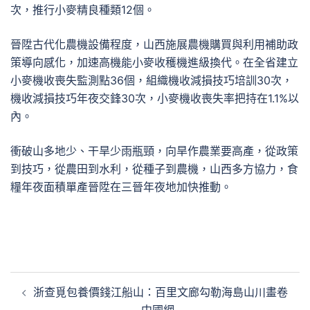
次，推行小麥精良種類12個。
晉陞古代化農機設備程度，山西施展農機購買與利用補助政
策導向感化，加速高機能小麥收穫機進級換代。在全省建立
小麥機收喪失監測點36個，組織機收減損技巧培訓30次，
機收減損技巧年夜交鋒30次，小麥機收喪失率把持在1.1%以
內。
衝破山多地少、干旱少雨瓶頸，向旱作農業要高產，從政策
到技巧，從農田到水利，從種子到農機，山西多方協力，食
糧年夜面積單產晉陞在三晉年夜地加快推動。
文
浙查覓包養價錢江船山：百里文廊勾勒海島山川畫卷
章