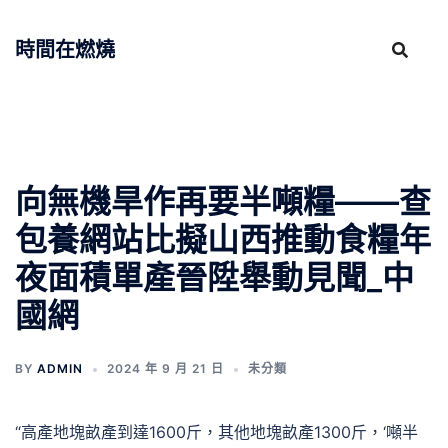
跳
至
時間在燃燒
主
要
內
容
向無機旱作再要半噸糧——查
包養網站比擬山西推動食糧年
夜面積單產晉陞舉動見聞_中
國網
BY
ADMIN
2024 年 9 月 21 日
未分類
“高產地塊畝產到達1600斤，其他地塊畝產1300斤，‘噸半