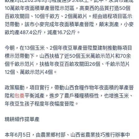
畝產均比2023年均勻程度進步3%以上。此中，永濟市建成
10萬畝年夜面積單產晉陞示范區，高東西的品質打造50個
百畝攻關田、10個千畝方、2個萬畝片。經由過程項目區示
范帶動，該市小麥完成年夜面積單產晉陞，顛末測產，小麥
畝均產487.4公斤，減產16.7公斤。
今朝，在13個玉米、2個年夜豆單產晉陞整建制推動縣項目
標示范帶動下，山西扶植了近50個玉米萬畝示范片和70余
個千畝示范片，扶植年夜豆百畝攻關田26個、千畝示范片
12個、萬畝示范片4個。
政策驅動，項目實行，帶動山西食糧作物年夜面積的單產晉
陞和
包養
平衡減產，進步了農戶種糧積極性，也增進玉米、
年夜豆生孩子程度年夜幅度晉陞。
精耕細作提單產
本年6月5日，由農業鄉村部、山西省農業技巧推行辦事中