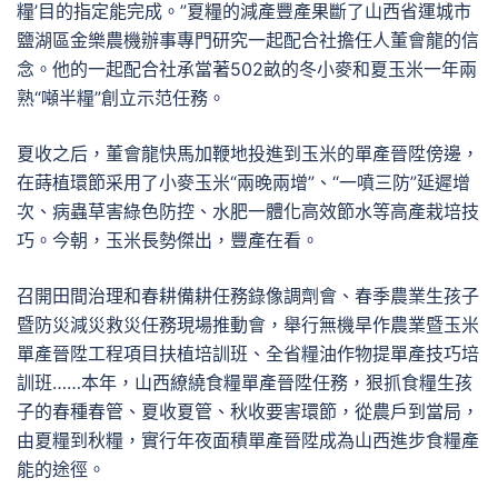
糧’目的指定能完成。”夏糧的減產豐產果斷了山西省運城市
鹽湖區金樂農機辦事專門研究一起配合社擔任人董會龍的信
念。他的一起配合社承當著502畝的冬小麥和夏玉米一年兩
熟“噸半糧”創立示范任務。
夏收之后，董會龍快馬加鞭地投進到玉米的單產晉陞傍邊，
在蒔植環節采用了小麥玉米“兩晚兩增”、“一噴三防”延遲增
次、病蟲草害綠色防控、水肥一體化高效節水等高產栽培技
巧。今朝，玉米長勢傑出，豐產在看。
召開田間治理和春耕備耕任務錄像調劑會、春季農業生孩子
暨防災減災救災任務現場推動會，舉行無機旱作農業暨玉米
單產晉陞工程項目扶植培訓班、全省糧油作物提單產技巧培
訓班……本年，山西繚繞食糧單產晉陞任務，狠抓食糧生孩
子的春種春管、夏收夏管、秋收要害環節，從農戶到當局，
由夏糧到秋糧，實行年夜面積單產晉陞成為山西進步食糧產
能的途徑。