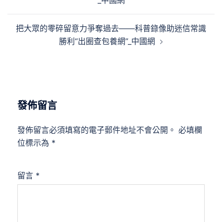
_中國網
導
覽
把大眾的零碎留意力爭奪過去——科普錄像助迷信常識
勝利“出圈查包養網”_中國網
發佈留言
發佈留言必須填寫的電子郵件地址不會公開。
必填欄
位標示為
*
留言
*