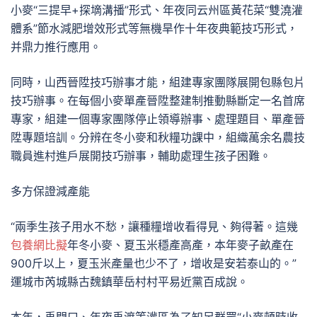
小麥“三提早+探墑溝播”形式、年夜同云州區黃花菜“雙澆灌
體系”節水減肥增效形式等無機旱作十年夜典範技巧形式，
并鼎力推行應用。
同時，山西晉陞技巧辦事才能，組建專家團隊展開包縣包片
技巧辦事。在每個小麥單產晉陞整建制推動縣斷定一名首席
專家，組建一個專家團隊停止領導辦事、處理題目、單產晉
陞專題培訓。分辨在冬小麥和秋糧功課中，組織萬余名農技
職員進村進戶展開技巧辦事，輔助處理生孩子困難。
多方保證減產能
“兩季生孩子用水不愁，讓種糧增收看得見、夠得著。這幾
包養網比擬
年冬小麥、夏玉米穩產高產，本年麥子畝產在
900斤以上，夏玉米產量也少不了，增收是安若泰山的。”
運城市芮城縣古魏鎮華岳村村平易近黨百成說。