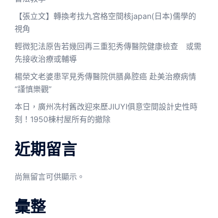
【張立文】轉換考找九宮格空間核japan(日本)儒學的
視角
輕微犯法原告若幾回再三重犯秀傳醫院健康檢查 或需
先接收治療或輔導
楊榮文老婆患罕見秀傳醫院供膳鼻腔癌 赴美治療病情
“謹慎樂觀”
本日，廣州冼村舊改迎來歷JIUYI俱意空間設計史性時
刻！1950棟村屋所有的撤除
近期留言
尚無留言可供顯示。
彙整