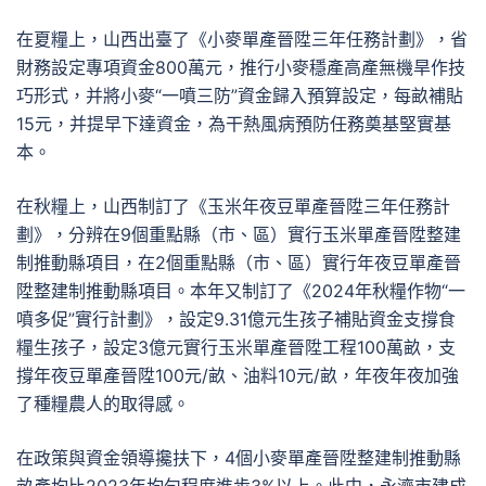
在夏糧上，山西出臺了《小麥單產晉陞三年任務計劃》，省
財務設定專項資金800萬元，推行小麥穩產高產無機旱作技
巧形式，并將小麥“一噴三防”資金歸入預算設定，每畝補貼
15元，并提早下達資金，為干熱風病預防任務奠基堅實基
本。
在秋糧上，山西制訂了《玉米年夜豆單產晉陞三年任務計
劃》，分辨在9個重點縣（市、區）實行玉米單產晉陞整建
制推動縣項目，在2個重點縣（市、區）實行年夜豆單產晉
陞整建制推動縣項目。本年又制訂了《2024年秋糧作物“一
噴多促”實行計劃》，設定9.31億元生孩子補貼資金支撐食
糧生孩子，設定3億元實行玉米單產晉陞工程100萬畝，支
撐年夜豆單產晉陞100元/畝、油料10元/畝，年夜年夜加強
了種糧農人的取得感。
在政策與資金領導攙扶下，4個小麥單產晉陞整建制推動縣