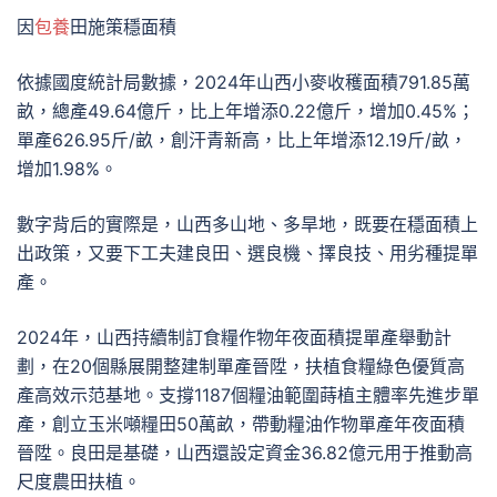
因
包養
田施策穩面積
依據國度統計局數據，2024年山西小麥收穫面積791.85萬
畝，總產49.64億斤，比上年增添0.22億斤，增加0.45%；
單產626.95斤/畝，創汗青新高，比上年增添12.19斤/畝，
增加1.98%。
數字背后的實際是，山西多山地、多旱地，既要在穩面積上
出政策，又要下工夫建良田、選良機、擇良技、用劣種提單
產。
2024年，山西持續制訂食糧作物年夜面積提單產舉動計
劃，在20個縣展開整建制單產晉陞，扶植食糧綠色優質高
產高效示范基地。支撐1187個糧油範圍蒔植主體率先進步單
產，創立玉米噸糧田50萬畝，帶動糧油作物單產年夜面積
晉陞。良田是基礎，山西還設定資金36.82億元用于推動高
尺度農田扶植。