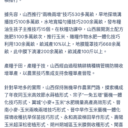
積推行。
據先容，山西推行“兩晚兩增”技巧530多萬畝，旱地探墑溝
播技巧100多萬畝，水地寬幅勻播技巧200余萬畝，發布糧
油生孩子主推技巧15個。在秋糧功課中，山西展開測土配方
施肥5100多萬畝次，推行玉米、雜糧作物水肥一體化技巧
利用130余萬畝，畝減產10%以上，地膜籠罩技巧668余萬
畝，此中膜下滴灌200余萬畝，畝減產100斤以上。
產糧于田，產糧于技，山西經由過程精耕精種精管精防精收
增單產，以農業技巧集成支持食糧單產晉陞。
針對旱地多的實際，山西保持無機旱作農業門路，摸索構成
了年夜同玉米高效節水蒔植形式、宗子“一免五增”藝機一體
化技巧形式、翼城“小麥+玉米”水肥精量高產高效形式、晉
南小麥-玉米兩晚兩增技巧形式、晉中旱作玉米藝機一體化
探墑收穫抗旱保苗技巧形式、永和高粱梯田旱作形式、壽陽
玉米超深松密植形式、朔州朔城區玉米膜側收穫形式、聞喜