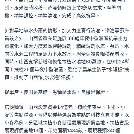
本年，禹門口、年夜禹渡等灌區為了知足群眾“小麥頓時收
割、玉米頓時收穫、澆灌頓時跟上”的急切需求，精準開
機、精準調控、精準澆灌，完成了高效抗旱。
針對旱地缺水少雨的情形，加大力度實行滴灌、滲灌等節海
員段之外，山西省還充足施展166處年夜中型灌區抗旱主力
軍感化，加大力度灌區運轉調劑；精緻調劑水庫、泵站、水
閘等水源工程開足馬力下水放水，周全保證食糧穩產增收。
同時，山西支撐新增和恢復扶植水澆地60萬畝，在9市24縣
開工扶植26個年夜中型灌區，強化了農業生孩子“水短板”扶
植，推動了山西“向水要糧”任務。
提單產，良田是基礎，劣種是焦點，良機是保證。
培優種類，山西設定資金1.4億元，繚繞年夜豆、玉米、小
麥等焦點種源，晉陞以種類選育為重點的科技立異才能。以
小麥為例，分區域扶植小麥新種類展現評價基地，扶植省級
展現評價基地13個，示范面積1484畝，展現種類340個