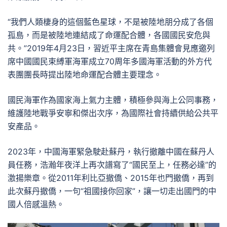
“我們人類棲身的這個藍色星球，不是被陸地朋分成了各個
孤島，而是被陸地連結成了命運配合體，各國國民安危與
共。”2019年4月23日，習近平主席在青島集體會見應邀列
席中國國民束縛軍海軍成立70周年多國海軍活動的外方代
表團團長時提出陸地命運配合體主要理念。
國民海軍作為國家海上氣力主體，積極參與海上公同事務，
維護陸地戰爭安寧和傑出次序，為國際社會持續供給公共平
安產品。
2023年，中國海軍緊急駛赴蘇丹，執行撤離中國在蘇丹人
員任務，浩瀚年夜洋上再次譜寫了“國民至上，任務必達”的
激揚樂章。從2011年利比亞撤僑、2015年也門撤僑，再到
此次蘇丹撤僑，一句“祖國接你回家”，讓一切走出國門的中
國人倍感溫熱。