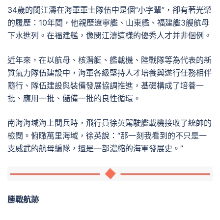
34歲的閔江濤在海軍軍士隊伍中是個“小字輩”，卻有著光榮
的履歷：10年間，他親歷遼寧艦、山東艦、福建艦3艘航母
下水進列。在福建艦，像閔江濤這樣的優秀人才并非個例。
近年來，在以航母、核潛艇、艦載機、陸戰隊等為代表的新
質氣力隊伍建設中，海軍各級堅持人才培養與遂行任務相伴
隨行、隊伍建設與裝備發展協調推進，基礎構成了培養一
批、應用一批、儲備一批的良性循環。
南海海域海上閱兵時，飛行員徐英駕駛艦載機接收了統帥的
檢閱。俯瞰萬里海域，徐英說：“那一刻我看到的不只是一
支威武的航母編隊，還是一部濃縮的海軍發展史。”
勝戰航跡