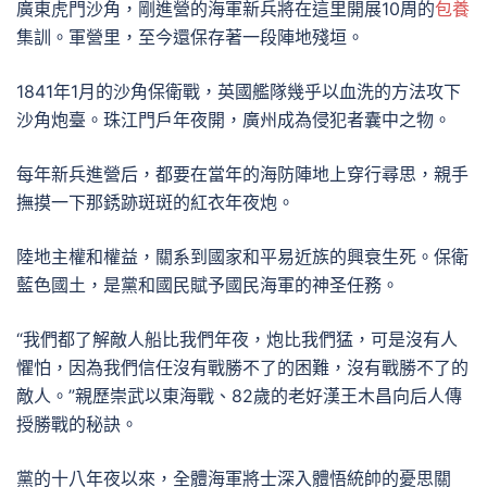
廣東虎門沙角，剛進營的海軍新兵將在這里開展10周的
包養
集訓。軍營里，至今還保存著一段陣地殘垣。
1841年1月的沙角保衛戰，英國艦隊幾乎以血洗的方法攻下
沙角炮臺。珠江門戶年夜開，廣州成為侵犯者囊中之物。
每年新兵進營后，都要在當年的海防陣地上穿行尋思，親手
撫摸一下那銹跡斑斑的紅衣年夜炮。
陸地主權和權益，關系到國家和平易近族的興衰生死。保衛
藍色國土，是黨和國民賦予國民海軍的神圣任務。
“我們都了解敵人船比我們年夜，炮比我們猛，可是沒有人
懼怕，因為我們信任沒有戰勝不了的困難，沒有戰勝不了的
敵人。”親歷崇武以東海戰、82歲的老好漢王木昌向后人傳
授勝戰的秘訣。
黨的十八年夜以來，全體海軍將士深入體悟統帥的憂思關