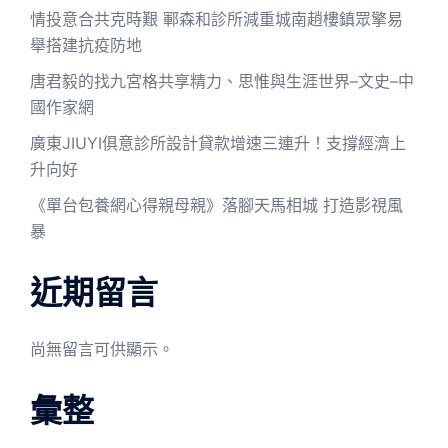
情投意合共克時艱 鄆森和診所減重城南趙樓鎮眾擎易
舉搭建抗疫防地
唐君毅的找九宮格共享精力、思惟與生涯世界–文史–中
國作家網
廣東JIUYI俱意診所設計貸款增速三連升！支撐經濟上
升向好
《單台包養網心得親母親》落腳天馬相城 打造影視風
暴
近期留言
尚無留言可供顯示。
彙整