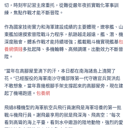
切，時刻牢記習主席重托，從難從嚴年夜抓實戰化軍事訓
練，焦點作戰才能不斷晉陞。
作為國家技術實力和海軍建設成績的主要體現，遼寧艦、山
東艦加速摸索晉陞戰斗力程序，航跡越走越遠，艦、潛、機
深度融會，體系作戰才能持續增強；艦載戰斗機實現艦基
包
養網價錢
多批起降、多機輪轉、高頻調運，出動效力不斷晉
陞。
“當年在高腳屋里滴下的汗，本日都在南海諸島上澆開了
花。”已經服役的海軍南沙守備部隊第一代守礁官兵賀洪彪
不敢想象，當年靠幾根腳手架支撐起來的高腳屋旁，現在建
起了機場跑道。
包養網
飛過8種機型的海軍航空兵飛行員謝飛是海軍培養的第一批
戰斗機飛行員。謝飛最享用的就是飛深海、飛高空：“每次
看到高聳的海上平臺，看到水中遨游的陸地動物，強烈的愛