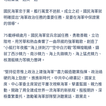
國民海軍忠于黨，艦行萬里不迷航。成立之初，國民海軍就
明確提出“海軍政治任務的重要任務，是要在海軍中保證黨
的領導”。
75載崢嶸歲月，國民海軍官兵忠誠任務、勇敢善戰、立功
陸地，用芳華和熱血奏響了一曲昂揚的強軍戰歌，創造了
“小艇打年夜艦”“海上拼刺刀”“空中白刃戰”等輝煌戰績，鑄
就了西沙精力、南沙精力、海上先鋒精力、海上猛虎精力、
核潛艇精力等精力豐碑。
“堅持從思惟上政治上建強海軍”“盡力鍛造聽黨指揮、政治過
硬的海上勁旅”。進進新時代，中共中心總書記、國家主
席、中心軍委主席習近平屢次視察海軍，擘畫藍圖、親力推
動，開啟了周全建成世界一流海軍的新航程。殷殷期許、深
極重繁重托，激勵著海軍部隊堅決聽黨話、跟黨走。