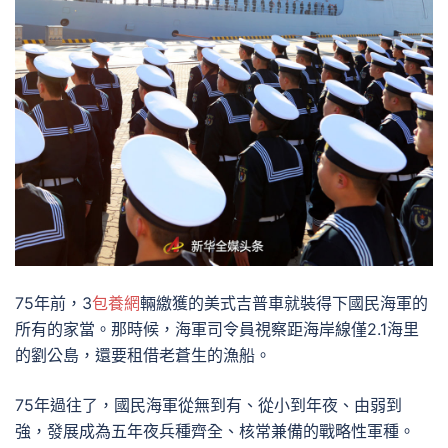
75年前，3
包養網
輛繳獲的美式吉普車就裝得下國民海軍的
所有的家當。那時候，海軍司令員視察距海岸線僅2.1海里
的劉公島，還要租借老蒼生的漁船。
75年過往了，國民海軍從無到有、從小到年夜、由弱到
強，發展成為五年夜兵種齊全、核常兼備的戰略性軍種。