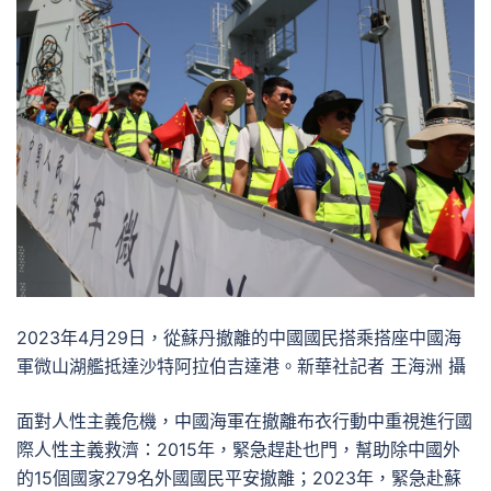
2023年4月29日，從蘇丹撤離的中國國民搭乘搭座中國海
軍微山湖艦抵達沙特阿拉伯吉達港。新華社記者 王海洲 攝
面對人性主義危機，中國海軍在撤離布衣行動中重視進行國
際人性主義救濟：2015年，緊急趕赴也門，幫助除中國外
的15個國家279名外國國民平安撤離；2023年，緊急赴蘇