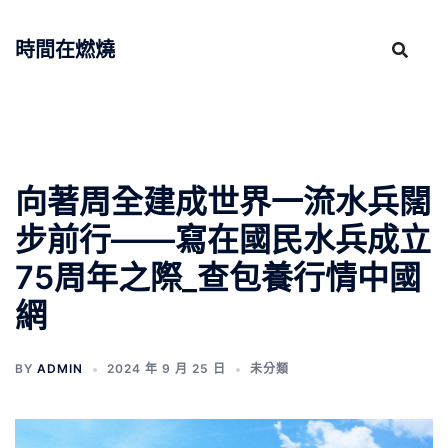
跳
至
時間在燃燒
主
要
內
容
向著周全建成世界一流水兵闊
步前行——寫在國民水兵成立
75周年之際_查包養行情中國
網
BY
ADMIN
2024 年 9 月 25 日
未分類