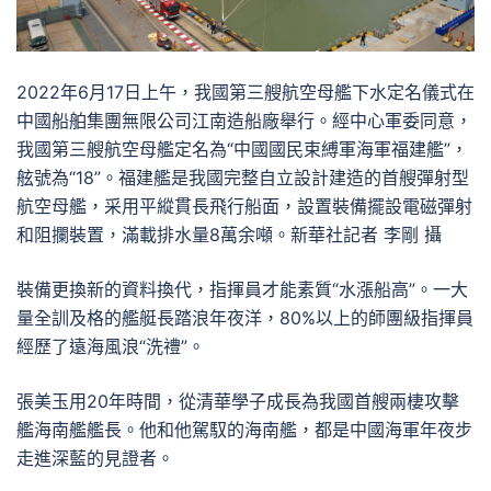
2022年6月17日上午，我國第三艘航空母艦下水定名儀式在
中國船舶集團無限公司江南造船廠舉行。經中心軍委同意，
我國第三艘航空母艦定名為“中國國民束縛軍海軍福建艦”，
舷號為“18”。福建艦是我國完整自立設計建造的首艘彈射型
航空母艦，采用平縱貫長飛行船面，設置裝備擺設電磁彈射
和阻攔裝置，滿載排水量8萬余噸。新華社記者 李剛 攝
裝備更換新的資料換代，指揮員才能素質“水漲船高”。一大
量全訓及格的艦艇長踏浪年夜洋，80%以上的師團級指揮員
經歷了遠海風浪“洗禮”。
張美玉用20年時間，從清華學子成長為我國首艘兩棲攻擊
艦海南艦艦長。他和他駕馭的海南艦，都是中國海軍年夜步
走進深藍的見證者。