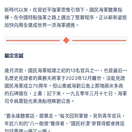
新時代以來，在習近平強軍思惟引領下，國民海軍聽黨指
揮，在中國特點強軍之路上邁出了堅實程序，正以嶄新姿態
加快向周全建成世界一流海軍邁進。
錨定忠誠
歲月流逝，國民海軍組建之初的13名官兵之一，也是最后一
名歷史見證者的黃勝天將軍于2023年12月離世，沒能見證
國民海軍成立75周年。但山東威海劉公島上那塊兩米多高
的石碑還在，上書：記下來，一九五零年三月十七日，海軍
司令員蕭勁光乘漁船視察劉公島。
“要永遠聽黨話、跟黨走。”每次回到軍營，見到青年官兵，
年近八旬的“八一勛章”獲得者、“國民好漢”麥賢得都會將這
句話重復一遍又一遍。