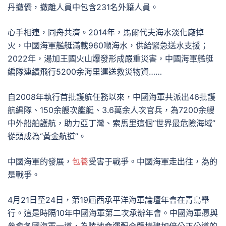
丹撤僑，撤離人員中包含231名外籍人員。
心手相連，同舟共濟。2014年，馬爾代夫海水淡化廠掉
火，中國海軍艦艇滿載960噸海水，供給緊急送水支援；
2022年，湯加王國火山爆發形成嚴重災害，中國海軍艦艇
編隊連續飛行5200余海里運送救災物資……
自2008年執行首批護航任務以來，中國海軍共派出46批護
航編隊、150余艘次艦艇、3.6萬余人次官兵，為7200余艘
中外船舶護航，助力亞丁灣、索馬里這個“世界最危險海域”
從頭成為“黃金航道”。
中國海軍的發展，
包養
受害于戰爭。中國海軍走出往，為的
是戰爭。
4月21日至24日，第19屆西承平洋海軍論壇年會在青島舉
行。這是時隔10年中國海軍第二次承辦年會。中國海軍愿與
參會各國海軍一道，為陸地命運配合體構建加倍公正公道的