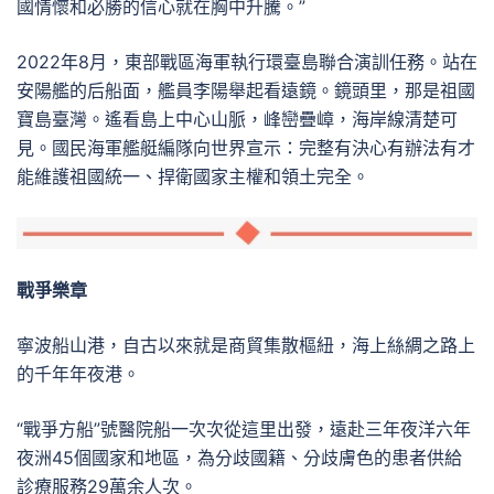
國情懷和必勝的信心就在胸中升騰。”
2022年8月，東部戰區海軍執行環臺島聯合演訓任務。站在
安陽艦的后船面，艦員李陽舉起看遠鏡。鏡頭里，那是祖國
寶島臺灣。遙看島上中心山脈，峰巒疊嶂，海岸線清楚可
見。國民海軍艦艇編隊向世界宣示：完整有決心有辦法有才
能維護祖國統一、捍衛國家主權和領土完全。
戰爭
樂章
寧波船山港，自古以來就是商貿集散樞紐，海上絲綢之路上
的千年年夜港。
“戰爭方船”號醫院船一次次從這里出發，遠赴三年夜洋六年
夜洲45個國家和地區，為分歧國籍、分歧膚色的患者供給
診療服務29萬余人次。