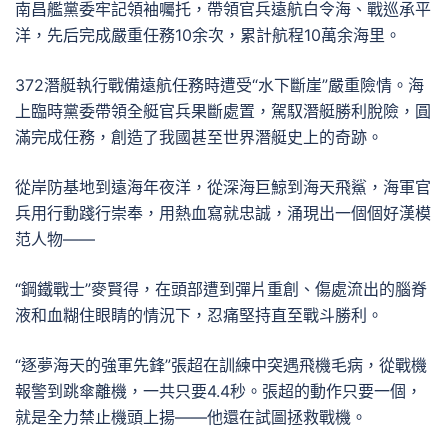
南昌艦黨委牢記領袖囑托，帶領官兵遠航白令海、戰巡承平
洋，先后完成嚴重任務10余次，累計航程10萬余海里。
372潛艇執行戰備遠航任務時遭受“水下斷崖”嚴重險情。海
上臨時黨委帶領全艇官兵果斷處置，駕馭潛艇勝利脫險，圓
滿完成任務，創造了我國甚至世界潛艇史上的奇跡。
從岸防基地到遠海年夜洋，從深海巨鯨到海天飛鯊，海軍官
兵用行動踐行崇奉，用熱血寫就忠誠，涌現出一個個好漢模
范人物——
“鋼鐵戰士”麥賢得，在頭部遭到彈片重創、傷處流出的腦脊
液和血糊住眼睛的情況下，忍痛堅持直至戰斗勝利。
“逐夢海天的強軍先鋒”張超在訓練中突遇飛機毛病，從戰機
報警到跳傘離機，一共只要4.4秒。張超的動作只要一個，
就是全力禁止機頭上揚——他還在試圖拯救戰機。