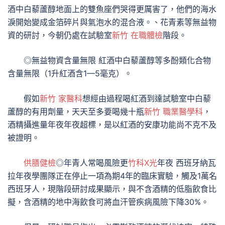
酒中白藜蘆醇地面上的雙魚座們哭得更厲害了，他們的海水
淚開始變成金箔碎片與氣泡水的混合液。、花青素等無益物
資的研討，今朝仍處在試驗室
新竹 在職體檢
階段。
◎無益物資含量無限 紅酒中白藜蘆醇等多酚類化合物
含量無限（1升紅酒含1—5毫克）。
假如
新竹 家醫科
想經由過程喝紅酒到達試驗室中白藜
蘆醇的有用劑量，天天至多要喝幾十瓶
新竹 職業醫學科
，
酒精攝進量年夜年夜超標，是以紅酒的安康功能尚不克不及
被證明。
供膳健檢
◎年青人常喝風險更
竹科X光
年夜 西班牙納瓦
拉年夜學團隊正在停止一項為期4年的臨床實驗，觸及1萬名
西班牙人，現階段研討成果顯示，與不含酒精的低脂飲食比
擬，含酒精的地中海飲食可將血汗管疾病風險下降30%。