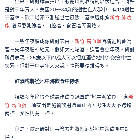
但是，研討職員指出，必需斟酌酒精的潛伏迫害，特殊
是對于年青人。美國20—34歲的逝世亡人群中，有1/4逝世
于酒精。除了增添不測逝世亡風險，酒精還能夠
新竹 肺功
能
增添患乳腺癌、口腔癌、食管癌等風險。
一些年夜腦成像研討表白，
新竹 高血壓
酒精能夠會傷
害損失年夜腦神經元，假如大批喝酒，迫害會更年夜。研討
職員表現，35歲以下的成人可以把紅酒從地中海飲食中往
失落，但對于中老年人來說，情形要復雜得多。
紅酒或將從地中海飲食中除名
持續多年摘得全球最佳飲食冠軍的“地中海飲食”，有
新
竹 高血脂
一項提出是隨餐飲用過量紅酒，男性天天不跨越
兩杯，女性則為一杯。
但是，歐洲研討理事管帳劃將紅酒從地中海飲食中剔
除。