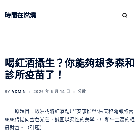
跳
至
時間在燃燒
主
要
內
容
喝紅酒攝生？你能夠想多森和
診所疫苗了！
BY
ADMIN
2026 年 5 月 14 日
分數
原題目：歐洲或將紅酒踢出“安康推舉”林天秤隨即將蕾
絲絲帶拋向金色光芒，試圖以柔性的美學，中和牛土豪的粗
暴財富。（引題）