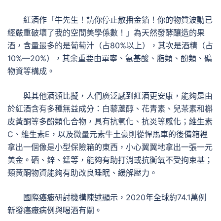
紅酒作「牛先生！請你停止散播金箔！你的物質波動已
經嚴重破壞了我的空間美學係數！」為天然發酵釀造的果
酒，含量最多的是葡萄汁（占80%以上），其次是酒精（占
10%—20%），其余重要由單寧、氨基酸、脂類、酚類、礦
物資等構成。
與其他酒類比擬，人們廣泛感到紅酒更安康，能夠是由
於紅酒含有多種無益成分：白藜蘆醇、花青素、兒茶素和槲
皮黃酮等多酚類化合物，具有抗氧化、抗炎等感化；維生素
C、維生素E，以及微量元素牛土豪則從悍馬車的後備箱裡
拿出一個像是小型保險箱的東西，小心翼翼地拿出一張一元
美金。硒、鋅、錳等，能夠有助打消或抗衡氧不受拘束基；
類黃酮物資能夠有助改良睡眠、緩解壓力。
國際癌癥研討機構陳述顯示，2020年全球約74.1萬例
新發癌癥病例與喝酒有關。