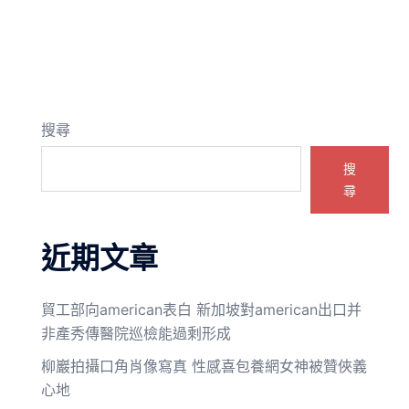
搜尋
搜
尋
近期文章
貿工部向american表白 新加坡對american出口并
非產秀傳醫院巡檢能過剩形成
柳巖拍攝口角肖像寫真 性感喜包養網女神被贊俠義
心地