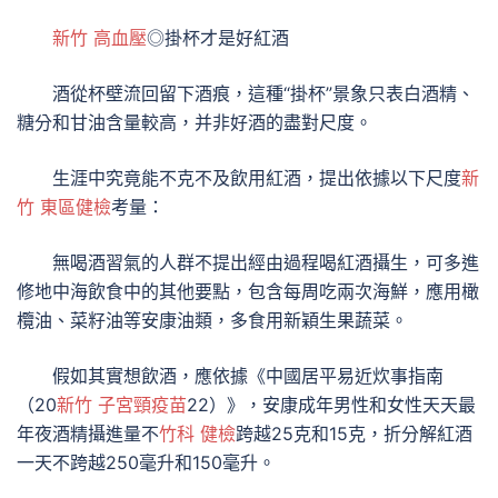
新竹 高血壓
◎掛杯才是好紅酒
酒從杯壁流回留下酒痕，這種“掛杯”景象只表白酒精、
糖分和甘油含量較高，并非好酒的盡對尺度。
生涯中究竟能不克不及飲用紅酒，提出依據以下尺度
新
竹 東區健檢
考量：
無喝酒習氣的人群不提出經由過程喝紅酒攝生，可多進
修地中海飲食中的其他要點，包含每周吃兩次海鮮，應用橄
欖油、菜籽油等安康油類，多食用新穎生果蔬菜。
假如其實想飲酒，應依據《中國居平易近炊事指南
（20
新竹 子宮頸疫苗
22）》，安康成年男性和女性天天最
年夜酒精攝進量不
竹科 健檢
跨越25克和15克，折分解紅酒
一天不跨越250毫升和150毫升。