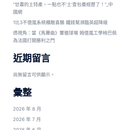
“甘肅的土特產，一點也不‘土’查包養經歷了！”_中
國網
1比3不億嵐系統櫃敵喜鵲 鐵錘幫瀕臨英超降級
透視角：當《馬賽曲》響徹球場 姆億嵐工學椅巴佩
為法國打開勝利之門
近期留言
尚無留言可供顯示。
彙整
2026 年 8 月
2026 年 7 月
2026 年 6 月