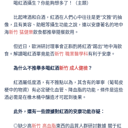
喝紅酒攝生？你能夠想多了！（主題）
比起啤酒和白酒，紅酒在人們心中往往是更“文雅”的抽
像，且有美容、助眠等攝生功能之說，連以安康著名的地中
海
新竹 猛健樂
飲食都推舉隨餐飲用。
但近日，歐洲研討理事會正斟酌將紅酒“踢出”地中海飲
食。解讀喝紅酒畢竟能否
新竹 職業醫學科
有利于安康。
為什么不推舉多喝紅酒
新竹 成人健檢
？
紅酒屬低度酒，有不雅點以為，其含有的單寧（葡萄皮
梗中的物資）有必定硬化血管、降血脂的功能，條件是這些
酒必需是在橡木桶中釀造才可起到後果。
此外，還有一些證據對紅酒的安康功能存疑：
◎缺少高
新竹 高血脂
東西的品質人群研討數據 關于紅