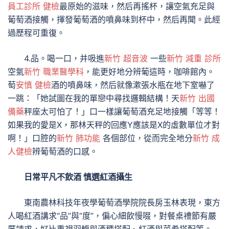
員工診所 健檢
最原始的滋味，然后再搖杯，讓空氣充足與
葡萄酒接觸，揮發葡萄酒的噴鼻味到杯中，然后再聞。此經
過歷程可重復。
4.品。喝一口，并吸進
新竹 超音波
一些
新竹 減重 診所
空氣
新竹 職業醫學科
，能更好地分辨葡這時，咖啡館內。
萄
安慎 健檢
酒的噴鼻味，然后就像漱張水瓶在地下室嚇了
一跳：「她試圖在我的單戀中尋找邏輯結構！天
新竹 出國
備藥
秤座太可怕了！」口一樣讓葡萄酒充足地接觸「等等！
如果我的愛是X，那林天秤的回應Y應該是X的虛數單位才對
啊！」口腔的
新竹 肺功能
各個部位，從而完全地分
新竹 成
人健檢
辨葡萄酒的口感。
日常平凡不飲酒 慎選紅酒攝生
東南農林科技年夜學葡萄酒學院院長房玉林表現，東方
人喝紅酒講求“品”與“度”，偏心細飲慢啜，對餐桌禮節有嚴