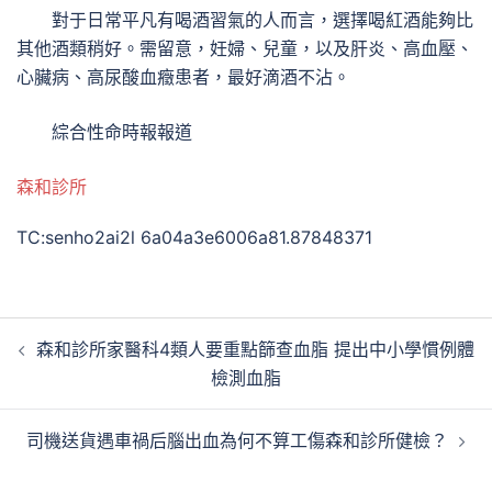
對于日常平凡有喝酒習氣的人而言，選擇喝紅酒能夠比
其他酒類稍好。需留意，妊婦、兒童，以及肝炎、高血壓、
心臟病、高尿酸血癥患者，最好滴酒不沾。
綜合性命時報報道
森和診所
TC:senho2ai2l 6a04a3e6006a81.87848371
文
森和診所家醫科4類人要重點篩查血脂 提出中小學慣例體
章
檢測血脂
導
覽
司機送貨遇車禍后腦出血為何不算工傷森和診所健檢？