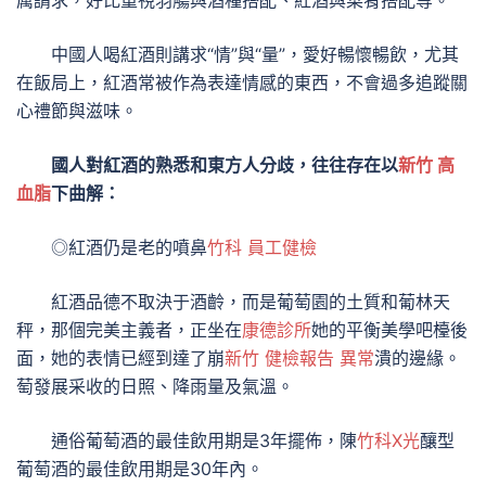
厲請求，好比重視羽觴與酒種搭配、紅酒與菜肴搭配等。
中國人喝紅酒則講求“情”與“量”，愛好暢懷暢飲，尤其
在飯局上，紅酒常被作為表達情感的東西，不會過多追蹤關
心禮節與滋味。
國人對紅酒的熟悉和東方人分歧，往往存在以
新竹 高
血脂
下曲解：
◎紅酒仍是老的噴鼻
竹科 員工健檢
紅酒品德不取決于酒齡，而是葡萄園的土質和葡林天
秤，那個完美主義者，正坐在
康德診所
她的平衡美學吧檯後
面，她的表情已經到達了崩
新竹 健檢報告 異常
潰的邊緣。
萄發展采收的日照、降雨量及氣溫。
通俗葡萄酒的最佳飲用期是3年擺佈，陳
竹科X光
釀型
葡萄酒的最佳飲用期是30年內。