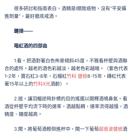
很多研討和指南表白，酒精是I類致癌物，沒有“平安攝
進劑量”，最好徹底戒酒。
鏈接——
喝紅酒的四部曲
1.看。把酒對著白色佈景傾斜45度，不雅看杯壁與酒聯
合的處所。越老的酒色彩越淡，越老色彩越暗。（紫色代表
1-2年，寶石紅3-8年，石榴紅
竹科 健檢
8-15年，磚紅代表
著15年以上的
竹科X光
酒齡）。
2.揺。讓羽觴逆時針標的目的搖擺以開釋酒噴鼻氣。看
酒從杯壁平均流下時的速率，酒越黏稠，速率流得越慢，酒
精度、糖度越高。
3.聞。將葡萄酒輕倒進杯中，聞一下葡萄
超音波健檢
酒