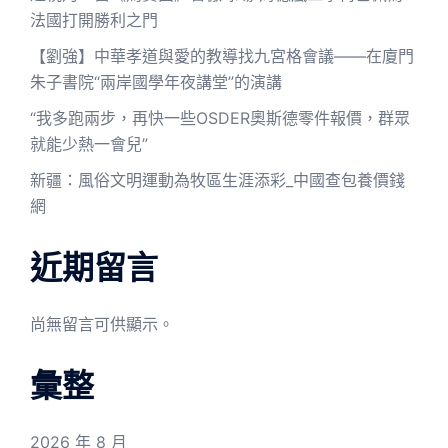
法國打開勝利之門
【劉強】中華孝道與愛的教導找九宮格會議——在廈門
朱子書院“兩岸國學年夜講堂”的演講
“我多跑兩步，再快一些OSDER奧斯德零件報價，群眾
就能少熱一會兒”
新疆：風俗文明運動為牧區生涯添彩_中國查包養價錢
網
近期留言
尚無留言可供顯示。
彙整
2026 年 8 月