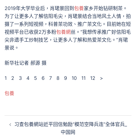
2019年大学毕业后，肖珺景回到
包養
家乡开始钻研制茶。
为了让更多人了解信阳毛尖，肖珺景结合当地风土人情，拍
摄了一系列短视频，科普茶功效、推广茶文化。目前她在短
视频平台已收获2万多粉
包養網
丝。“我想传承推广好信阳毛
尖非遗手工炒制技艺，让更多人了解和热爱茶文化。”肖珺
景说。
新华社记者 郝源 摄
1 2 3 4 5 6 7 8 9 10 11 12 >
包養
文
习查包養網站近平回信勉励“模范空降兵连”全体官兵_
章
中国网