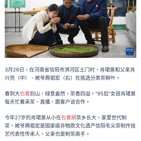
3月26日，在河南省信阳市浉河区土门村，肖珺景和父亲肖
兴亮（中）、姥爷周祖宏（右）在挑选分类茶鲜叶。
春到大
包養
别山，绿意盎然，茶香四溢。“95后”女孩肖珺景
每天忙着采茶、直播、跟客户谈合作。
今年27岁的肖珺景从小在
包養網
茶乡长大，家里世代制
茶。姥爷周祖宏是国家级非物质文化遗产信阳毛尖茶制作技
艺代表性传承人，父亲也是制茶高手。