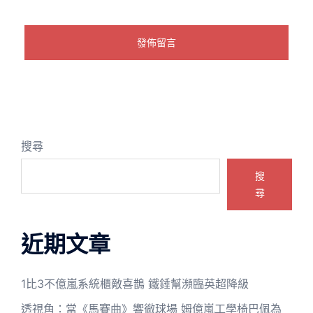
搜尋
搜
尋
近期文章
1比3不億嵐系統櫃敵喜鵲 鐵錘幫瀕臨英超降級
透視角：當《馬賽曲》響徹球場 姆億嵐工學椅巴佩為