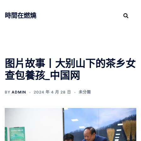
跳
至
時間在燃燒
主
要
內
容
图片故事丨大别山下的茶乡女
查包養孩_中国网
BY
ADMIN
2024 年 4 月 28 日
未分類