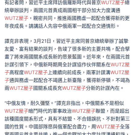
有記者問，習近平主席拜訪俄羅斯時代與普京
WUTZ屋子
總
統舉辦談判，兩國元首責成兩國相干部分加大力度溝通
WUTZ屋子
，親密共同，推進兩國務虛一起配合獲得新的更
年夜成長。請講話人先容中俄兩軍一起配合交通情形。
譚克非表現，3月21日，習近平主席同普京總統舉辦了誠摯
友愛、富有結果的談判，告竣了很多新的主要共鳴，配合擘
畫了將來兩國關系成長新的愿景藍圖。近年來，在兩國元首
計謀引領下，中俄新時期周全計謀協作伙伴關系在
WUTZ屋
子
高程度
WUTZ屋子
上連續向前成長，兩軍計謀溝
WUTZ屋
子
通與務虛一起配合不竭邁上新臺階，獲得新停頓，不竭為
兩
WUTZ屋子
國關系成長充
WUTZ屋子
分新的計謀內在。
“中俄友情，耐久彌堅。”譚克非指出，中俄關系不是相似
WUTZ屋子
暗鬥時代的軍事政治
WUTZ屋子
聯盟，而是超出
該種國度關系形式，具有不結盟、不合錯誤抗、不針對第三
國的性質。中國部隊愿與俄軍配合盡力，周
WUTZ屋子
全落
實兩國元首主要共鳴，進一個步驟加大力度計謀溝通和諧，