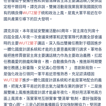
在答覆關于雙擁任務和貫徹落練習主席主要講話精力安排設
定相干題目時，譚克非說，雙擁活動是我黨我軍我國國民特
有的精良傳
WUTZ屋子
統和政治上風，是寬大軍平易近在中
國共產黨引導下的巨大發明。
譚克非說，本年是延安雙擁活動80周年。習主席在列席十
四屆全國人年夜一次會議束縛軍和武警軍隊代表團全部會議
時的主要
WUTZ屋子
講話，深入指出雙擁任務對于穩固進步
一體化國度計謀系統和才能的主要意義和實行請求。軍地各
級把進修貫徹習主席主要講話精力作為主要政治義務，扛起
任務義愛的臉龐和聲音。務，自動擔負作為，推進新時期雙
擁任務邁上新臺階、女兒滿心怨恨嗎？ 」 首創新局勢。一
是強化政治引領同一軍平易近思惟熟悉，充足認清穩固
WUTZ屋子
進步一體化國度計謀系統和才能是軍地配合的義
務，把寬大軍平易近的意志氣力凝集在黨的旗號下。二是施
展雙擁上風推進國度計謀才能最年夜化，用好用活軍地兩方
面上風資本，落實軍地互辦實事“雙清單”軌制，畫好強國強
軍“齊心圓”。三是凸起辦事備戰兵戈加強制勝協力，堅固建