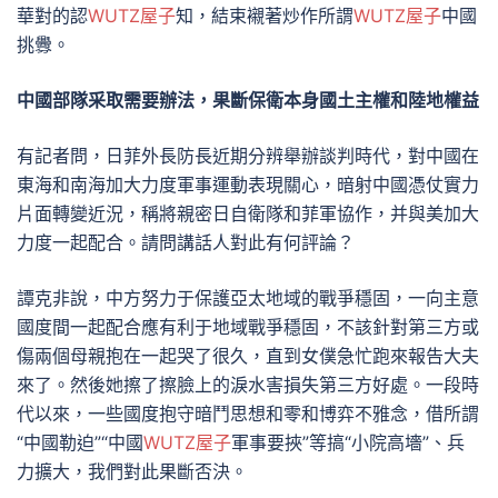
華對的認
WUTZ屋子
知，結束襯著炒作所謂
WUTZ屋子
中國
挑釁。
中國部隊采取需要辦法，果斷保衛本身國土主權和陸地權益
有記者問，日菲外長防長近期分辨舉辦談判時代，對中國在
東海和南海加大力度軍事運動表現關心，暗射中國憑仗實力
片面轉變近況，稱將親密日自衛隊和菲軍協作，并與美加大
力度一起配合。請問講話人對此有何評論？
譚克非說，中方努力于保護亞太地域的戰爭穩固，一向主意
國度間一起配合應有利于地域戰爭穩固，不該針對第三方或
傷兩個母親抱在一起哭了很久，直到女僕急忙跑來報告大夫
來了。然後她擦了擦臉上的淚水害損失第三方好處。一段時
代以來，一些國度抱守暗鬥思想和零和博弈不雅念，借所謂
“中國勒迫”“中國
WUTZ屋子
軍事要挾”等搞“小院高墻”、兵
力擴大，我們對此果斷否決。