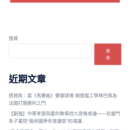
搜尋
搜
尋
近期文章
透視角：當《馬賽曲》響徹球場 姆億嵐工學椅巴佩為
法國打開勝利之門
【劉強】中華孝道與愛的教導找九宮格會議——在廈門
朱子書院“兩岸國學年夜講堂”的演講