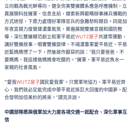
立向戰為戰光鮮導向，健全完美雙擁體系應急呼應機制，立
異展開科技擁軍、信息支前，摸索新興範疇辦事練兵備戰的
方式途徑，下鼎力處理好軍隊官兵的急難愁盼題目。四是加
年夜宣揚力度營建濃重氣氛，普遍展開雙擁宣揚和國防教
導，深化雙擁模范創立和軍平易近
WUTZ屋子
共建等運動，
講好雙擁故事，唱響雙擁旋律，不竭濃重軍愛平易近、平易
近藍媽媽愣了一下，然後故作厭惡的說：“我只要爸爸，不
要媽媽，我這樣做媽媽會吃醋的。”擁軍，軍平易近魚水一
家親的社會風氣。
“‘愛我
WUTZ屋子
國民愛我軍’。只需軍地協力、軍平易近齊
心，我們就必定能完成中華平易近族巨大回復的中國夢，配
合發明加倍美妙的將來。”譚克非說。
中國部隊愿與俄軍加大力度各項交通一起配合、深化軍事互
信