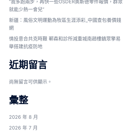
“我多跑兩步，再快一些OSDER奧斯德零件報價，群眾
就能少熱一會兒”
新疆：風俗文明運動為牧區生涯添彩_中國查包養價錢
網
情投意合共克時艱 鄆森和診所減重城南趙樓鎮眾擎易
舉搭建抗疫防地
近期留言
尚無留言可供顯示。
彙整
2026 年 8 月
2026 年 7 月