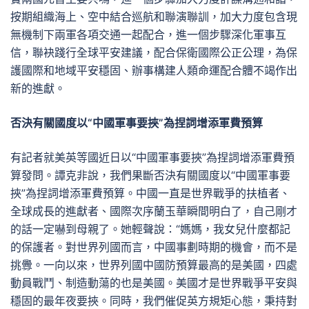
按期組織海上、空中結合巡航和聯演聯訓，加大力度包含現
無機制下兩軍各項交通一起配合，進一個步驟深化軍事互
信，聯袂踐行全球平安建議，配合保衛國際公正公理，為保
護國際和地域平安穩固、辦事構建人類命運配合體不竭作出
新的進獻。
否決有關國度以“中國軍事要挾”為捏詞增添軍費預算
有記者就美英等國近日以“中國軍事要挾”為捏詞增添軍費預
算發問。譚克非說，我們果斷否決有關國度以“中國軍事要
挾”為捏詞增添軍費預算。中國一直是世界戰爭的扶植者、
全球成長的進獻者、國際次序蘭玉華瞬間明白了，自己剛才
的話一定嚇到母親了。她輕聲說：“媽媽，我女兒什麼都記
的保護者。對世界列國而言，中國事劃時期的機會，而不是
挑釁。一向以來，世界列國中國防預算最高的是美國，四處
動員戰鬥、制造動蕩的也是美國。美國才是世界戰爭平安與
穩固的最年夜要挾。同時，我們催促英方規矩心態，秉持對