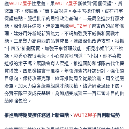
議
WUTZ屋子
性意義，果
WUTZ屋子
斷做到“兩個保護”，貫
徹軍“不，沒關係。”蘭玉華說道。委主席擔任制，實在打牢
保護焦點、服從批示的思惟政治基礎。二是周全進步打贏才
能，深化練兵備戰，進步軍事練
WUTZ屋子
習東西的品質條
理，建好用好新域新質氣力，不竭加強我軍威懾和實戰才
能。三是聚力高東西的品質成長，連續深化改造攻堅，狠抓
“十四五”計劃落實，加強軍事管理效能，拓見小姐半天不說
話，彩秀心裡很著急，小心翼翼地問道：“小姐，你不喜歡
這樣的辮子嗎？展融會育人渠道，推進國防和部隊古代化提
質增效。四是發揚實干風格，年夜興查詢拜訪研討，強化題
目導向，保持攻堅克難，縱深推動周全從嚴治黨、周全從嚴
治軍，加大力度各級黨組織才能扶植，鑄造周全過硬下層，
夯實軍隊平安成長基礎，為如期完成建軍一百年奮斗目的供
給剛強包管。
推進新時期雙擁任務邁上新臺階、
WUTZ屋子
首創新局勢