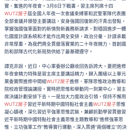
實、奮進的年夜會。3月8日下戰書，習主席列席十四
WUTZ屋子
屆全國人年夜一次會議束縛軍和武警軍隊代表團
全部會議并頒發主要講話，安身強國回復新的汗青出發點，
掌握強國強軍面對的新情勢新義務新請求，對穩固進步一體
化國度計謀系統和才能作出周全安排，政治分量、計謀承載
非常厚重，為我們周全貫徹落實黨的二十年夜精力、首創國
防和部隊古代化新局勢供給了最基礎遵守。
譚克非說，近日，中心軍委辦公廳收回告訴誇大，要把進修
年夜會精力特殊是習主席主要講話精力，歸入團級以上單元
黨委實際進修中間組
WUTZ屋子
進修、軍隊思惟政治教導和
院校政管理論講授，實時把思惟和舉動同一到黨中心、習主
席決議計劃安排下去。一是加大力度政治引領，保持不懈用
WUTZ屋子
習近平新時期中國特點社會主義
WUTZ屋子
思惟
凝心鑄魂，深化習近平強軍思惟武裝，兼顧抓勤學習貫徹習
近平新時期中國特點社會主義思惟主題教導和“進修強軍思
惟、立功強軍工作”教導實行運動，深入貫通“兩個確立”的決