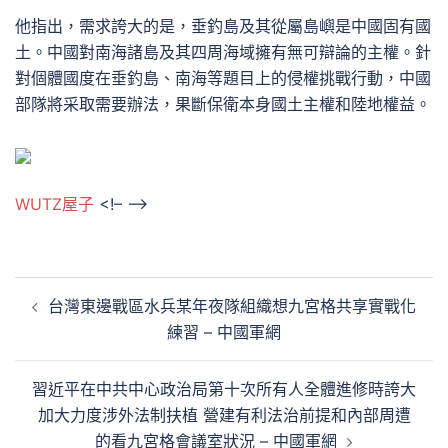
他指出，需求誇大的是，垂釣島及其從屬島嶼是中國固有國
土。中國對南海諸島及其四周海域擁有無可辯論的主權。針
對個體國度在垂釣島、南海等題目上的侵權挑戰行動，中國
部隊將采取需要辦法，果斷保衛本身國土主權和陸地權益。
WUTZ屋子
<!– –>
文
台灣東邊戰區水兵某年夜隊組織想九宮格共享實戰化
章
練習 – 中國軍網
導
覽
習近平在中共中心政治局第十次所有人全體進修時誇大
加大力度涉外法制扶植 營建有利法治前提和內部周遭
的看九宮格會議室狀況 – 中國軍網