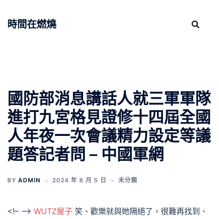
跳
至
時間在燃燒
主
要
內
容
國防部消息講話人就三軍軍隊
進打九宮格見證修十四屆全國
人年夜一次會議精力設定等議
題答記者問 – 中國軍網
BY
ADMIN
2024 年 8 月 5 日
未分類
<!– –>
WUTZ屋子
笑、歡樂就與她隔絕了，很難再找到、