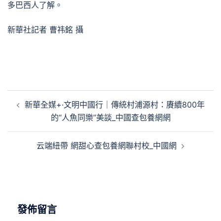
多巴西人了解。
新華社記者 曹祎銘 攝
文
新華全媒+·文明中國行｜傳統村浦源村：賡續800年
章
的“人魚同樂”美談_中國查包養網網
導
覽
云端紐帶 網甜心查包養網聯村校_中國網
發佈留言