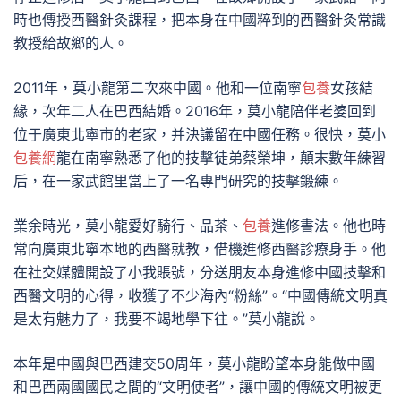
時也傳授西醫針灸課程，把本身在中國粹到的西醫針灸常識
教授給故鄉的人。
2011年，莫小龍第二次來中國。他和一位南寧
包養
女孩結
緣，次年二人在巴西結婚。2016年，莫小龍陪伴老婆回到
位于廣東北寧市的老家，并決議留在中國任務。很快，莫小
包養網
龍在南寧熟悉了他的技擊徒弟蔡榮坤，顛末數年練習
后，在一家武館里當上了一名專門研究的技擊鍛練。
業余時光，莫小龍愛好騎行、品茶、
包養
進修書法。他也時
常向廣東北寧本地的西醫就教，借機進修西醫診療身手。他
在社交媒體開設了小我賬號，分送朋友本身進修中國技擊和
西醫文明的心得，收獲了不少海內“粉絲”。“中國傳統文明真
是太有魅力了，我要不竭地學下往。”莫小龍說。
本年是中國與巴西建交50周年，莫小龍盼望本身能做中國
和巴西兩國國民之間的“文明使者”，讓中國的傳統文明被更