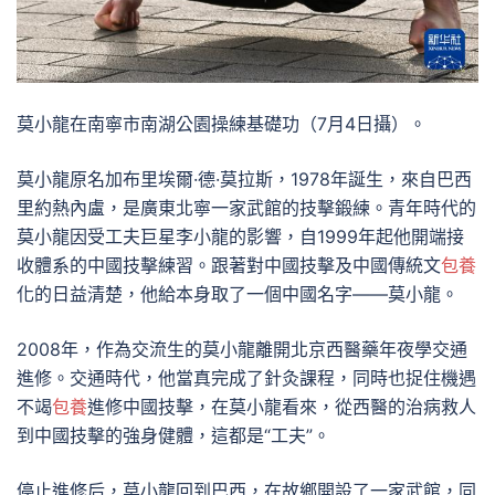
莫小龍在南寧市南湖公園操練基礎功（7月4日攝）。
莫小龍原名加布里埃爾·德·莫拉斯，1978年誕生，來自巴西
里約熱內盧，是廣東北寧一家武館的技擊鍛練。青年時代的
莫小龍因受工夫巨星李小龍的影響，自1999年起他開端接
收體系的中國技擊練習。跟著對中國技擊及中國傳統文
包養
化的日益清楚，他給本身取了一個中國名字——莫小龍。
2008年，作為交流生的莫小龍離開北京西醫藥年夜學交通
進修。交通時代，他當真完成了針灸課程，同時也捉住機遇
不竭
包養
進修中國技擊，在莫小龍看來，從西醫的治病救人
到中國技擊的強身健體，這都是“工夫”。
停止進修后，莫小龍回到巴西，在故鄉開設了一家武館，同