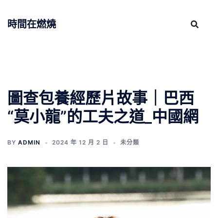
跳
至
時間在燃燒
主
要
內
容
圖查包養經歷片故事｜巴西
“莫小龍”的工夫之道_中國網
BY
ADMIN
2024 年 12 月 2 日
未分類