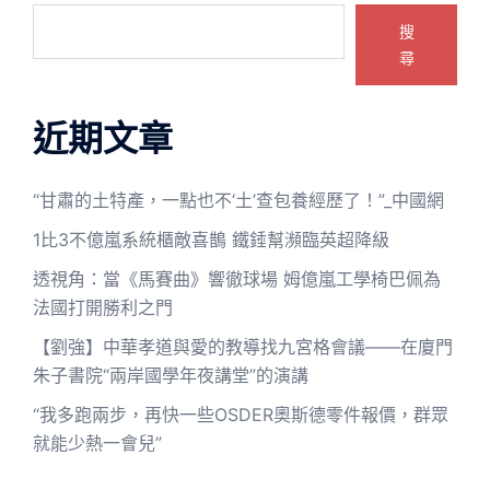
搜
尋
近期文章
“甘肅的土特產，一點也不‘土’查包養經歷了！”_中國網
1比3不億嵐系統櫃敵喜鵲 鐵錘幫瀕臨英超降級
透視角：當《馬賽曲》響徹球場 姆億嵐工學椅巴佩為
法國打開勝利之門
【劉強】中華孝道與愛的教導找九宮格會議——在廈門
朱子書院“兩岸國學年夜講堂”的演講
“我多跑兩步，再快一些OSDER奧斯德零件報價，群眾
就能少熱一會兒”