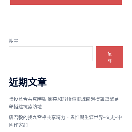
搜尋
搜
尋
近期文章
情投意合共克時艱 鄆森和診所減重城南趙樓鎮眾擎易
舉搭建抗疫防地
唐君毅的找九宮格共享精力、思惟與生涯世界–文史–中
國作家網