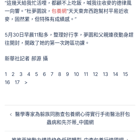
“這幾天給我忙活哩，都顧不上吃飯，喊我往收麥的德律風
一向響。”杜夢園說，
包養網
“天天東奔西跑幫村平易近收
麥，固然累，但特殊有成績感。”
5月30日早晨11點多，整理好行李，夢園和父親連夜動身趕
往開封，開啟了她的第一次跨區功課。
新華社記者 郝源 攝
1 2 3 4 5 6 7 8 9 10 11 12 13 14 15
16 17 >
文
醫學專家為躲族同胞查包養網心得實行手術醫治肝包
章
蟲病和先芥蒂_中國網
導
覽
推進兩地動力構造綠色低碳轉型_中查包養行情國網