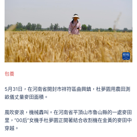
包養
5月31日，在河南省開封市祥符區曲興鎮，杜夢園用農田測
畝儀丈量麥田面積。
風吹麥浪，機械轟叫。在河南省平頂山市魯山縣的一處麥田
里，“00后”女機手杜夢園正開著結合收割機在金黃的麥田中
穿越。