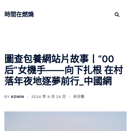
跳
至
時間在燃燒
主
要
內
容
圖查包養網站片故事丨“00
后”女機手——向下扎根 在村
落年夜地逐夢前行_中國網
BY
ADMIN
2024 年 9 月 24 日
未分類