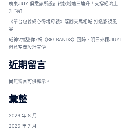
廣東JIUYI俱意診所設計貸款增速三連升！支撐經濟上
升向好
《單台包養網心得親母親》落腳天馬相城 打造影視風
暴
威神V攜迷你7輯《BIG BANDS》回歸，明日來穗JIUYI
俱意空間設計宣傳
近期留言
尚無留言可供顯示。
彙整
2026 年 8 月
2026 年 7 月