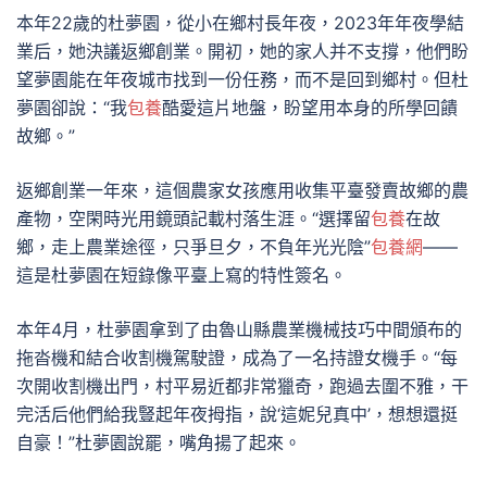
本年22歲的杜夢園，從小在鄉村長年夜，2023年年夜學結
業后，她決議返鄉創業。開初，她的家人并不支撐，他們盼
望夢園能在年夜城市找到一份任務，而不是回到鄉村。但杜
夢園卻說：“我
包養
酷愛這片地盤，盼望用本身的所學回饋
故鄉。”
返鄉創業一年來，這個農家女孩應用收集平臺發賣故鄉的農
產物，空閑時光用鏡頭記載村落生涯。“選擇留
包養
在故
鄉，走上農業途徑，只爭旦夕，不負年光光陰”
包養網
——
這是杜夢園在短錄像平臺上寫的特性簽名。
本年4月，杜夢園拿到了由魯山縣農業機械技巧中間頒布的
拖沓機和結合收割機駕駛證，成為了一名持證女機手。“每
次開收割機出門，村平易近都非常獵奇，跑過去圍不雅，干
完活后他們給我豎起年夜拇指，說‘這妮兒真中’，想想還挺
自豪！”杜夢園說罷，嘴角揚了起來。