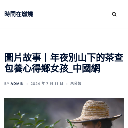
跳
至
時間在燃燒
主
要
內
容
圖片故事丨年夜別山下的茶查
包養心得鄉女孩_中國網
BY
ADMIN
2024 年 7 月 11 日
未分類