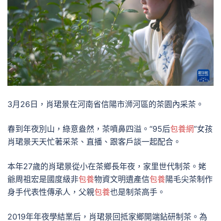
3月26日，肖珺景在河南省信陽市浉河區的茶園內采茶。
春到年夜別山，綠意盎然，茶噴鼻四溢。“95后
包養網
”女孩
肖珺景天天忙著采茶、直播、跟客戶談一起配合。
本年27歲的肖珺景從小在茶鄉長年夜，家里世代制茶。姥
爺周祖宏是國度級非
包養
物資文明遺產信
包養
陽毛尖茶制作
身手代表性傳承人，父親
包養
也是制茶高手。
2019年年夜學結業后，肖珺景回抵家鄉開端鉆研制茶。為