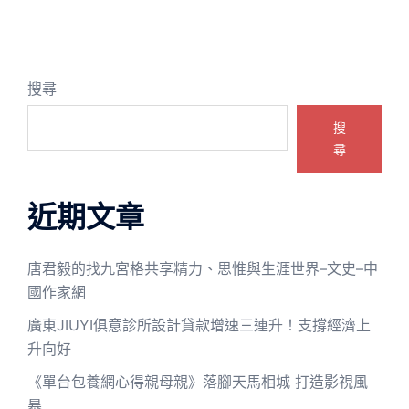
搜尋
搜
尋
近期文章
唐君毅的找九宮格共享精力、思惟與生涯世界–文史–中
國作家網
廣東JIUYI俱意診所設計貸款增速三連升！支撐經濟上
升向好
《單台包養網心得親母親》落腳天馬相城 打造影視風
暴