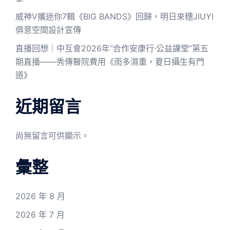
威神V攜迷你7輯《BIG BANDS》回歸，明日來穗JIUYI
俱意空間設計宣傳
直播回想｜中互會2026年“合作安康行·公益課堂”第五
期直播——秀傳醫院費用《雨多濕重，夏日攝生有門
道》
近期留言
尚無留言可供顯示。
彙整
2026 年 8 月
2026 年 7 月