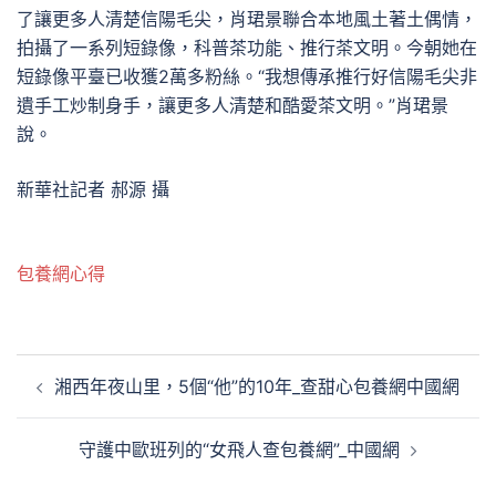
了讓更多人清楚信陽毛尖，肖珺景聯合本地風土著土偶情，
拍攝了一系列短錄像，科普茶功能、推行茶文明。今朝她在
短錄像平臺已收獲2萬多粉絲。“我想傳承推行好信陽毛尖非
遺手工炒制身手，讓更多人清楚和酷愛茶文明。”肖珺景
說。
新華社記者 郝源 攝
包養網心得
文
湘西年夜山里，5個“他”的10年_查甜心包養網中國網
章
導
守護中歐班列的“女飛人查包養網”_中國網
覽