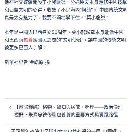
他在社交媒體開設了小我賬號，分送朋友本身進修中國技擊
和西醫文明的心得，收獲了不少海內“粉絲”。“中國傳統文明
真是太有魅力了，我要不竭地學下往。”莫小龍說。
本年是中國與巴西建交50周年，莫小龍盼望本身能做中國
和巴西兩
包養
國國民之間的“文明使者”，讓中國的傳統文明
被更多巴西人了解。
新華社記者 金皓原 攝
文
【歐陽輝純】格物、致知與居敬、窮理——政治倫理
章
視野下朱熹忠德修聊包養養的重要方式與實踐路徑
導
覽
王霜與年夜涼山足球少女查包養心得的一周_中國網