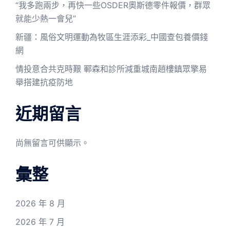
“我多跑兩步，再快一些OSDER奧斯德零件報價，群眾
就能少熱一會兒”
新疆：風俗文明運動為牧區生涯添彩_中國查包養價錢
網
情投意合共克時艱 鄆森和診所減重城南趙樓鎮眾擎易
舉搭建抗疫防地
近期留言
尚無留言可供顯示。
彙整
2026 年 8 月
2026 年 7 月