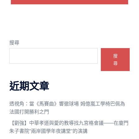
搜尋
搜
尋
近期文章
透視角：當《馬賽曲》響徹球場 姆億嵐工學椅巴佩為
法國打開勝利之門
【劉強】中華孝道與愛的教導找九宮格會議——在廈門
朱子書院“兩岸國學年夜講堂”的演講