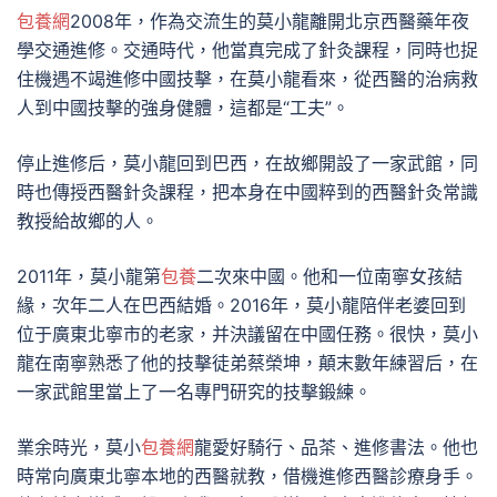
包養網
2008年，作為交流生的莫小龍離開北京西醫藥年夜
學交通進修。交通時代，他當真完成了針灸課程，同時也捉
住機遇不竭進修中國技擊，在莫小龍看來，從西醫的治病救
人到中國技擊的強身健體，這都是“工夫”。
停止進修后，莫小龍回到巴西，在故鄉開設了一家武館，同
時也傳授西醫針灸課程，把本身在中國粹到的西醫針灸常識
教授給故鄉的人。
2011年，莫小龍第
包養
二次來中國。他和一位南寧女孩結
緣，次年二人在巴西結婚。2016年，莫小龍陪伴老婆回到
位于廣東北寧市的老家，并決議留在中國任務。很快，莫小
龍在南寧熟悉了他的技擊徒弟蔡榮坤，顛末數年練習后，在
一家武館里當上了一名專門研究的技擊鍛練。
業余時光，莫小
包養網
龍愛好騎行、品茶、進修書法。他也
時常向廣東北寧本地的西醫就教，借機進修西醫診療身手。