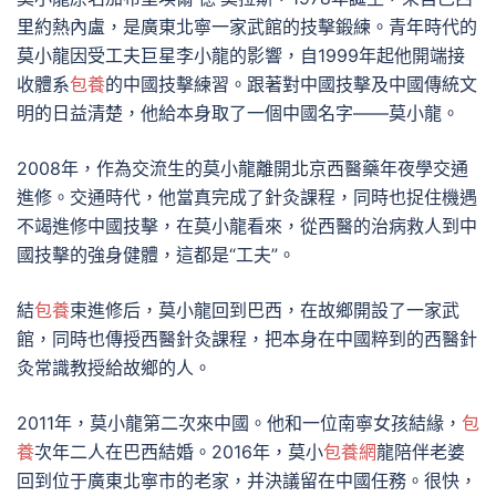
里約熱內盧，是廣東北寧一家武館的技擊鍛練。青年時代的
莫小龍因受工夫巨星李小龍的影響，自1999年起他開端接
收體系
包養
的中國技擊練習。跟著對中國技擊及中國傳統文
明的日益清楚，他給本身取了一個中國名字——莫小龍。
2008年，作為交流生的莫小龍離開北京西醫藥年夜學交通
進修。交通時代，他當真完成了針灸課程，同時也捉住機遇
不竭進修中國技擊，在莫小龍看來，從西醫的治病救人到中
國技擊的強身健體，這都是“工夫”。
結
包養
束進修后，莫小龍回到巴西，在故鄉開設了一家武
館，同時也傳授西醫針灸課程，把本身在中國粹到的西醫針
灸常識教授給故鄉的人。
2011年，莫小龍第二次來中國。他和一位南寧女孩結緣，
包
養
次年二人在巴西結婚。2016年，莫小
包養網
龍陪伴老婆
回到位于廣東北寧市的老家，并決議留在中國任務。很快，