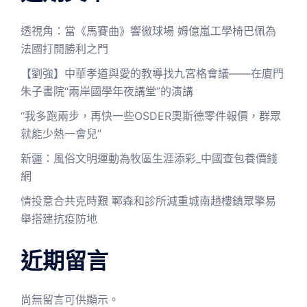
透視角：當《馬賽曲》響徹球場 姆億嵐工學椅巴佩為
法國打開勝利之門
【劉強】中華孝道與愛的教導找九宮格會議——在廈門
朱子書院“兩岸國學年夜講堂”的演講
“我多跑兩步，再快一些OSDER奧斯德零件報價，群眾
就能少熱一會兒”
新疆：風俗文明運動為牧區生涯添彩_中國查包養價錢
網
情投意合共克時艱 鄆森和診所減重城南趙樓鎮眾擎易
舉搭建抗疫防地
近期留言
尚無留言可供顯示。