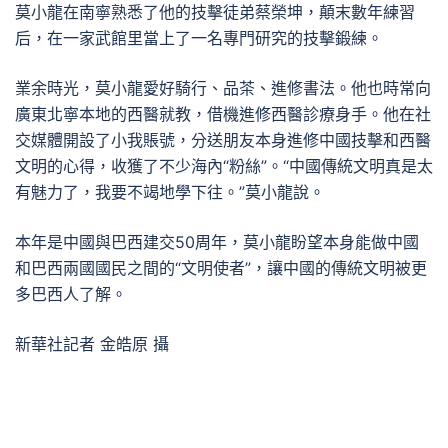
莫小龍在南寧熟悉了他的技擊徒弟蔡榮坤，顛末數年練習
后，在一家武館里當上了一名專門研究的技擊鍛練。
業余時光，莫小龍愛好騎行、品茶、進修書法。他也時常向
廣東北寧本地的西醫就教，借機進修西醫診療身手。他在社
交媒體開設了小我賬號，分送朋友本身進修中國技擊和西醫
文明的心得，收獲了不少海內“粉絲”。“中國傳統文明真是太
有魅力了，我要不竭地學下往。”莫小龍說。
本年是中國與巴西建交50周年，莫小龍盼望本身能做中國
和巴西兩國國民之間的“文明使者”，讓中國的傳統文明被更
多巴西人了解。
新華社記者 金皓原 攝