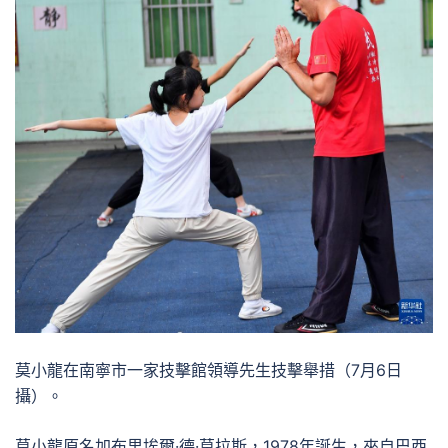
莫小龍在南寧市一家技擊館領導先生技擊舉措（7月6日
攝）。
莫小龍原名加布里埃爾·德·莫拉斯，1978年誕生，來自巴西