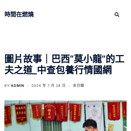
跳
至
時間在燃燒
主
要
內
容
圖片故事｜巴西“莫小龍”的工
夫之道_中查包養行情國網
BY
ADMIN
2024 年 7 月 28 日
未分類