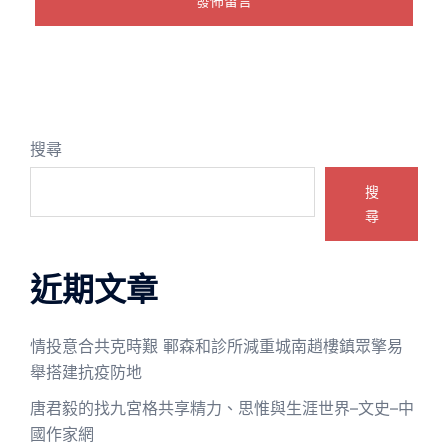
搜尋
搜
尋
近期文章
情投意合共克時艱 鄆森和診所減重城南趙樓鎮眾擎易
舉搭建抗疫防地
唐君毅的找九宮格共享精力、思惟與生涯世界–文史–中
國作家網