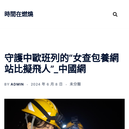
跳
至
時間在燃燒
主
要
內
容
守護中歐班列的“女查包養網
站比擬飛人”_中國網
BY
ADMIN
2024 年 6 月 8 日
未分類