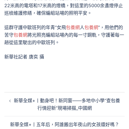
22米高的電塔和17米高的燈橋，對這里的5000余盞燈停止
巡檢維護修繕，確保編組站場的照明平安。
這群守護中歐班列的年青“女飛
包養網
人
包養網
”，用他們的
苦守
包養網
將光照亮編組站場內的每一寸鋼軌，守護著每一
趟從這里駛出的中歐班列。
新華社記者 唐奕 攝
文
新華全媒+丨動身吧！新同窗——多地中小學“查包養
章
行情迎新”現場掃描_中國網
導
覽
新華全媒+丨五年后，阿誰搬出年夜山的女孩還好嗎？