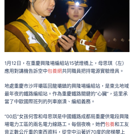
1月12日，在重慶興隆場編組站15號燈橋上，母思琪（左）
應用對講機告訴空中
包養網
共同職員把持電源實驗燈具。
地處重慶市沙坪壩區回龍壩鎮的興隆場編組站，是東北地域
最年夜的鐵路編組站。作為重慶鐵路關鍵的“心臟”，這里承
當了中歐國際班列的列車崩潰、編組義務。
“00后”女孩何雪和母思琪是中國鐵路成都局重慶供電段興隆
場電力工區的兩名電力線路工。每個夜晚，她們
包養
和工友
背正數公斤重的東西資料，從空中沿著近70度的爬梯攀上