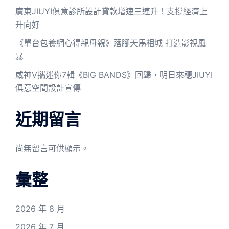
廣東JIUYI俱意診所設計貸款增速三連升！支撐經濟上
升向好
《單台包養網心得親母親》落腳天馬相城 打造影視風
暴
威神V攜迷你7輯《BIG BANDS》回歸，明日來穗JIUYI
俱意空間設計宣傳
近期留言
尚無留言可供顯示。
彙整
2026 年 8 月
2026 年 7 月