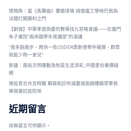
透視角：當《馬賽曲》響徹球場 姆億嵐工學椅巴佩為
法國打開勝利之門
【劉強】中華孝道與愛的教導找九宮格會議——在廈門
朱子書院“兩岸國學年夜講堂”的演講
“我多跑兩步，再快一些OSDER奧斯德零件報價，群眾
就能少熱一會兒”
新疆：風俗文明運動為牧區生涯添彩_中國查包養價錢
網
情投意合共克時艱 鄆森和診所減重城南趙樓鎮眾擎易
舉搭建抗疫防地
近期留言
尚無留言可供顯示。