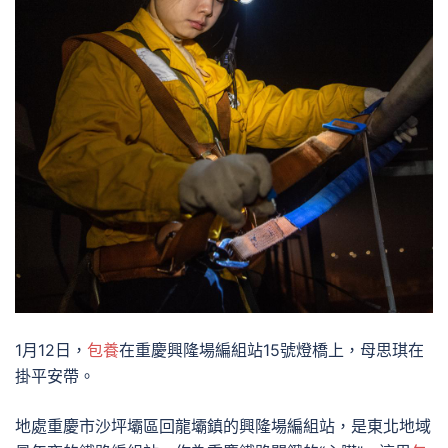
1月12日，
包養
在重慶興隆場編組站15號燈橋上，母思琪在
掛平安帶。
地處重慶市沙坪壩區回龍壩鎮的興隆場編組站，是東北地域