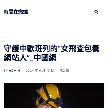
跳
至
時間在燃燒
主
要
內
容
守護中歐班列的“女飛查包養
網站人”_中國網
BY
ADMIN
2024 年 6 月 17 日
未分類