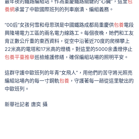
最年夜的鐵路編組站。作為重慶鐵路關鍵的“心臟”，這里
包
養網
承當了中歐國際班列的列車崩潰、編組義務。
“00后”女孩何雪和母思琪是中國鐵路成都局重慶供
包養
電段
興隆場電力工區的兩名電力線路工。每個夜晚，她們和工友
背正數公斤重的東西資料，從空中沿著近70度的爬梯攀上
22米高的電塔和17米高的燈橋，對這里的5000余盞燈停止
包養平臺推舉
巡檢維護修繕，確保編組站場的照明平安。
這群守護中歐班列的年青“女飛人”，用他們的苦守將光照亮
編組站場內的每一寸鋼軌
包養
，守護著每一趟從這里駛出的
中歐班列。
新華社記者 唐奕 攝