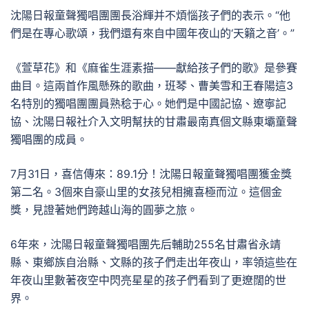
沈陽日報童聲獨唱團團長浴輝并不煩惱孩子們的表示。“他
們是在專心歌頌，我們還有來自中國年夜山的‘天籟之音’。”
《萱草花》和《麻雀生涯素描——獻給孩子們的歌》是參賽
曲目。這兩首作風懸殊的歌曲，班琴、曹美雪和王春陽這3
名特別的獨唱團團員熟稔于心。她們是中國記協、遼寧記
協、沈陽日報社介入文明幫扶的甘肅最南真個文縣東壩童聲
獨唱團的成員。
7月31日，喜信傳來：89.1分！沈陽日報童聲獨唱團獲金獎
第二名。3個來自豪山里的女孩兒相擁喜極而泣。這個金
獎，見證著她們跨越山海的圓夢之旅。
6年來，沈陽日報童聲獨唱團先后輔助255名甘肅省永靖
縣、東鄉族自治縣、文縣的孩子們走出年夜山，率領這些在
年夜山里數著夜空中閃亮星星的孩子們看到了更遼闊的世
界。