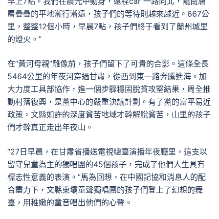
早上7點。我們在晨光中動身，遠程car 一路向北，隴南層
層疊疊的平地漸行漸遠，孩子們的等待則越來越近。667公
里，整整12個小時，早晨7點，孩子們終于看到了蘭州城里
的燈火。”
在“黃河母親”雕像前，孩子們留下了可貴的合影。這條全長
5464公里的年夜河穿過甘肅，從西到東一路奔騰進海。加
大力度工具部協作，進一個步驟穩固脫貧攻堅結果，周全推
動村落復興，是黨中心的嚴重決議計劃。有了黨的富平易近
政策，文縣如許的深度貧苦地域才幹解脫貧苦，山里的孩子
們才幹真正走出年夜山。
“27日早晨，在甘肅省播送電視總臺演播年夜廳里，這支以
留守兒童為主的獨唱團的45個孩子，完成了他們人生具有
標志性意義的表演。”馬為回想，在中國記協和消息人的配
合盡力下，文縣東壩童聲獨唱團的孩子們登上了幻想的舞
臺，用稚嫩的童音唱出他們的心聲。