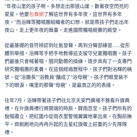
“年夜山里的孩子啊，多想走出那道山崖，數著夜空閃亮的
星星，他要
包養網
了解這世界有多年夜，這世界有多年
夜。”而浴輝等獨唱團組織者的幻想，就是帶孩子們走出年
夜山，走上更年夜的舞臺，走進國際獨唱競賽的殿堂。
從最基礎的音符辨認到吐氣發聲，再到分聲部練習……從形
體到舉措，浴輝等手把手地教導這支留守兒童獨唱團。孩子
們最後只會喊著唱，隨同勤懇的操練，逐步具有了一支專門
研究獨唱團的素養。在這個經過歷程中，孩子們對浴輝的稱
號，從“浴團長”“浴教員”釀成了“浴母親”。孩子們眼里裝不
下的眼淚，嘴里的那聲“母親”，是最真正的的表達。
往年7月，浴輝帶著孩子們往北京天安門廣場不雅看升旗典
禮。在升旗典禮行將開端的時辰，驟雨忽至。孩子們所有的
脫帽肅立，把紅圍巾從雨衣里警惕翼翼地拿出來，在胸前撫
平，齊刷刷地向冉冉升起的五星紅旗敬上莊重的少先隊隊
禮。