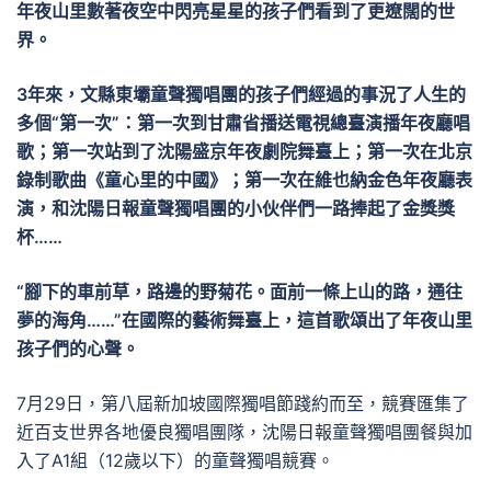
年夜山里數著夜空中閃亮星星的孩子們看到了更遼闊的世
界。
3年來，文縣東壩童聲獨唱團的孩子們經過的事況了人生的
多個“第一次”：第一次到甘肅省播送電視總臺演播年夜廳唱
歌；第一次站到了沈陽盛京年夜劇院舞臺上；第一次在北京
錄制歌曲《童心里的中國》；第一次在維也納金色年夜廳表
演，和沈陽日報童聲獨唱團的小伙伴們一路捧起了金獎獎
杯……
“腳下的車前草，路邊的野菊花。面前一條上山的路，通往
夢的海角……”在國際的藝術舞臺上，這首歌頌出了年夜山里
孩子們的心聲。
7月29日，第八屆新加坡國際獨唱節踐約而至，競賽匯集了
近百支世界各地優良獨唱團隊，沈陽日報童聲獨唱團餐與加
入了A1組（12歲以下）的童聲獨唱競賽。