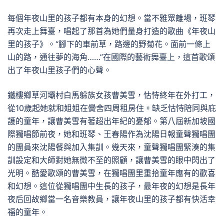
每個年夜山里的孩子都有本身的幻想。當不雅眾離場，班琴
再次走上舞臺，唱起了那首為她們量身打造的歌曲《年夜山
里的孩子》。“腳下的車前草，路邊的野菊花。面前一條上
山的路，通往夢的海角……”在國際的藝術舞臺上，這首歌頌
出了年夜山里孩子們的心聲。
鐵樓鄉草河壩村白馬躲族女孩曹美雪，怙恃終年在外打工，
從10歲起她就和姐姐在黌舍四周租房住。缺乏怙恃陪同與庇
護的童年，讓曹美雪有著超出年紀的憂郁。第八屆新加坡國
際獨唱節前夜，她和班琴、王春陽作為沈陽日報童聲獨唱團
的團員來沈陽餐與加入集訓。幾天來，童聲獨唱團緊湊的集
訓設定和大師對她無微不至的照顧，讓曹美雪的眼中閃出了
光明。酷愛歌頌的曹美雪，在獨唱團里重拾童年應有的歡喜
和幻想。這位從獨唱團中生長的孩子，最年夜的幻想是長年
夜后回故鄉當一名音樂教員，讓年夜山里的孩子都有快活幸
福的童年。