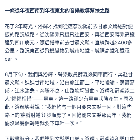
一條從年夜西南到年夜東北的音樂教導幫扶之路
花了3年時光，浴輝才找到從遼寧沈陽前去甘肅文縣絕對便
捷的路況線路。從沈陽乘飛機飛往西安，再從西安轉乘高鐵
達到四川廣元，隨后搭車前去甘肅文縣。直線跨越2400多
公里，路況東西從飛機變換到城市地鐵、城際高鐵和遠程
car 。
6月下旬，我們與浴輝、聲樂教員薛淼焱同車而行，奔赴甘
肅文縣。進進甘南地域，沿白龍江而上，平地峻嶺、蔥鬱蓊
郁，江水湍急、奔騰不息，山路坎坷彎曲。浴輝和薛淼焱二
人“惺惺相惜”——暈車，這一路卻少有暈車狀態產生。問及
此，浴輝笑著說：“我們均勻一個月要來文縣一回，對這些
路上的‘胳膊肘彎’逐步順應了。回憶剛來文縣那兩年，我們
倆沒過幾個轉彎就要下車吐一次。”
下戰書時分，我們達到文縣碧口鎮。浴輝、薛淼焱和碧口中