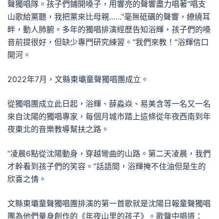
聲獨唱隊。孩子們鋪開嗓子，用響亮的聲響盡力唱著“唱支
山歌給黨聽，我把黨來比母親……”毫無砥礪的聲響，繚繞耳
畔，動人肺腑。多年的獨唱排演經歷告知浴輝，孩子們的嗓
音前提很好，但缺少專門研究練習。“我們來教！”浴輝信口
開河。
2022年7月，文縣東壩童聲獨唱團成立。
從獨唱團成立此日起，浴輝、薛淼焱、易美含等一名又一名
來自沈陽的獨唱專家，每個月城市踏上這條從年夜西南到年
夜東北的音樂教導幫扶之路。
“凌晨6點從沈陽動身，穿越彎曲的山路。第二天凌晨，我們
才幹看到孩子們的笑容。”話語間，浴輝掩不住油但是生的
欣喜之情。
文縣東壩童聲獨唱團排演的第一首歌就是沈陽日報童聲獨唱
團為他們量身創作的《年夜山里的孩子》。歌聲中唱道：