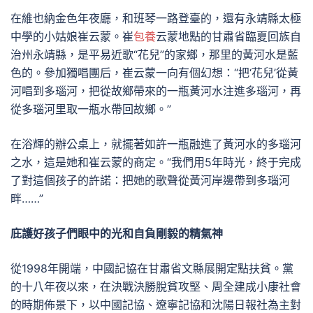
在維也納金色年夜廳，和班琴一路登臺的，還有永靖縣太極
中學的小姑娘崔云蒙。崔
包養
云蒙地點的甘肅省臨夏回族自
治州永靖縣，是平易近歌“花兒”的家鄉，那里的黃河水是藍
色的。參加獨唱團后，崔云蒙一向有個幻想：“把‘花兒’從黃
河唱到多瑙河，把從故鄉帶來的一瓶黃河水注進多瑙河，再
從多瑙河里取一瓶水帶回故鄉。”
在浴輝的辦公桌上，就擺著如許一瓶融進了黃河水的多瑙河
之水，這是她和崔云蒙的商定。“我們用5年時光，終于完成
了對這個孩子的許諾：把她的歌聲從黃河岸邊帶到多瑙河
畔……”
庇護好孩子們眼中的光和自負剛毅的精氣神
從1998年開端，中國記協在甘肅省文縣展開定點扶貧。黨
的十八年夜以來，在決戰決勝脫貧攻堅、周全建成小康社會
的時期佈景下，以中國記協、遼寧記協和沈陽日報社為主對