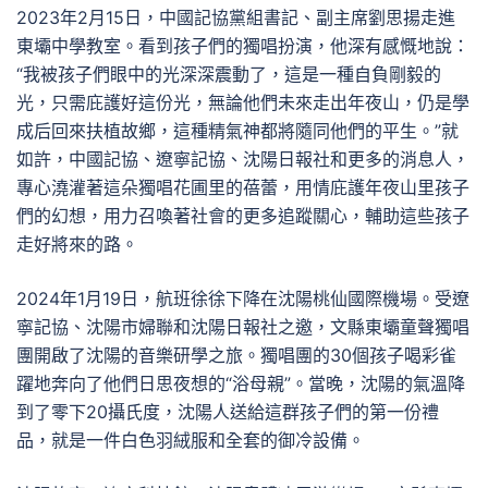
2023年2月15日，中國記協黨組書記、副主席劉思揚走進
東壩中學教室。看到孩子們的獨唱扮演，他深有感慨地說：
“我被孩子們眼中的光深深震動了，這是一種自負剛毅的
光，只需庇護好這份光，無論他們未來走出年夜山，仍是學
成后回來扶植故鄉，這種精氣神都將隨同他們的平生。”就
如許，中國記協、遼寧記協、沈陽日報社和更多的消息人，
專心澆灌著這朵獨唱花圃里的蓓蕾，用情庇護年夜山里孩子
們的幻想，用力召喚著社會的更多追蹤關心，輔助這些孩子
走好將來的路。
2024年1月19日，航班徐徐下降在沈陽桃仙國際機場。受遼
寧記協、沈陽市婦聯和沈陽日報社之邀，文縣東壩童聲獨唱
團開啟了沈陽的音樂研學之旅。獨唱團的30個孩子喝彩雀
躍地奔向了他們日思夜想的“浴母親”。當晚，沈陽的氣溫降
到了零下20攝氏度，沈陽人送給這群孩子們的第一份禮
品，就是一件白色羽絨服和全套的御冷設備。