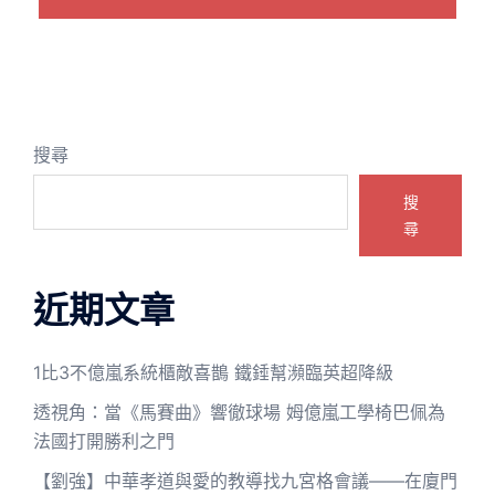
搜尋
搜
尋
近期文章
1比3不億嵐系統櫃敵喜鵲 鐵錘幫瀕臨英超降級
透視角：當《馬賽曲》響徹球場 姆億嵐工學椅巴佩為
法國打開勝利之門
【劉強】中華孝道與愛的教導找九宮格會議——在廈門