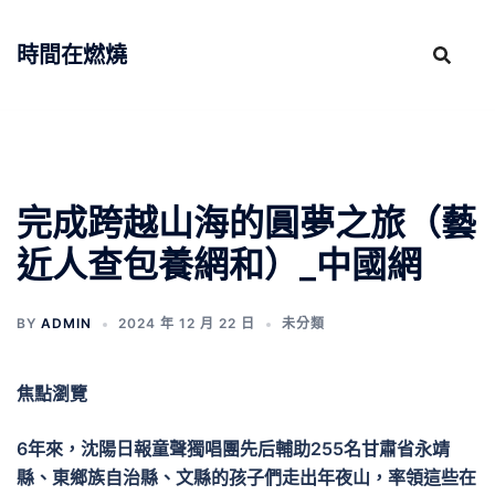
跳
至
時間在燃燒
主
要
內
容
完成跨越山海的圓夢之旅（藝
近人查包養網和）_中國網
BY
ADMIN
2024 年 12 月 22 日
未分類
焦點瀏覽
6年來，沈陽日報童聲獨唱團先后輔助255名甘肅省永靖
縣、東鄉族自治縣、文縣的孩子們走出年夜山，率領這些在