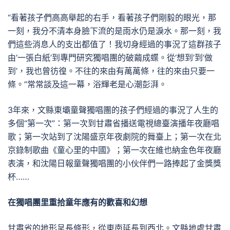
“看著孩子們高高舉起的右手，看著孩子們剛毅的眼光，那
一刻，我分不清本身臉下流的是雨水仍是淚水。那一刻，我
們這些消息人的支出都值了！我切身經過的事況了這群孩子
由‘一張白紙’到專門研究獨唱團的破繭成蝶。從‘想到’到‘做
到’，我也曾彷徨。不往的來由有萬萬條，往的來由只要一
條。”常常談及這一幕，浴輝老是心潮彭湃。
3年來，文縣東壩童聲獨唱團的孩子們經過的事況了人生的
多個“第一次”：第一次到甘肅省播送電視總臺演播年夜廳唱
歌；第一次站到了沈陽盛京年夜劇院的舞臺上；第一次在北
京錄制歌曲《童心里的中國》；第一次在維也納金色年夜廳
表演，和沈陽日報童聲獨唱團的小伙伴們一路捧起了金獎獎
杯……
在獨唱團里重拾童年應有的歡喜和幻想
甘肅省的地形呈長條形，從東南延長到西北。文縣地處甘肅