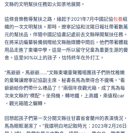
文縣的文明幫扶任務如火如荼地展開。
這條音樂教導幫扶之路，緣起于2021年7月中國記協
包養
組
織的一次文明幫扶。那時，遼寧記協和沈陽日報社帶著數萬
元的幫扶品，伴隨中國記協書記處前去文縣睜開幫扶任務。
在將采訪編纂裝備捐贈給文縣融媒體中間后，他們帶著體裁
用品走進了東壩中學。這是一所以留守兒童為重要生源的黌
舍。這里90%以上的孩子，怙恃終年在外打工。
“馬爺爺，馬爺爺……”文縣東壩童聲獨唱團孩子們熱忱稚嫩
的童聲讓遼寧記協副主席、秘書長馬為樂得合不攏嘴。“看
爺爺給你們帶什么禮品了！”兩個年夜觀光箱，成了馬為每
次來文縣的“標配”。坐飛機，轉地鐵，上高鐵，乘遠程car
，觀光箱隨之輾轉。
回想起孩子們第一次分開文縣往甘肅省會蘭州的表演情況，
馬為眼眶潮濕了。“我還明白地記取時光：2023年2月26日