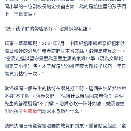
間小學的一位副校長約定夜宿古鎮，為的是給這里的孩子們
上一堂聲樂課。
“聽，孩子們的聲響多好。”浴輝悄聲私語。
舊事一幕幕顯現。2021年7月，中國記協率領遼寧記協和沈
陽日報社的消息任務者訪問甘肅省文縣，浴輝是成員之一。
“當我走進以留守兒童為重要生源的東壩中學（現為文縣城
關第三小學）時，才了解這里的盡年夜大都孩子居然一年只
能見到怙恃一次。”
當浴輝問一個先生的怙恃在哪兒打工時，這個先生茫然地說
本身“不了解”。浴輝又問：“怙恃什么時辰回來看你？”這個
先生的答覆還是“不了解”。浴輝心坎一陣陣灼痛，她清楚這
里的孩子
包養網
們需求本身做些什么。
聽聞沈陽日報童聲獨唱團的教員們到來，黌舍姑且組建了童