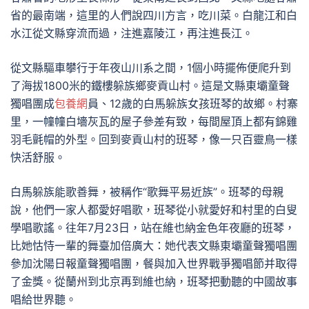
省的最南端，這里的人們說四川方言，吃川菜。白龍江和白
水江從文縣穿流而過，注進嘉陵江，再注進長江。
從文縣驅車攀行于年夜山川系之間，1個小時擺佈便爬升到
了海拔1800米的鐵樓躲族鄉麥貢山村。這是文縣東壩童聲
獨唱團成
包養網
員、12歲的白馬躲族女孩班琴的故鄉。村寨
里，一幢幢白墻灰瓦的屋子參差有致，每間屋頂上都有錦雞
羽毛氈帽的外型。回到麥貢山村的班琴，像一只百靈鳥一樣
快活舒服。
白馬躲族能歌善舞，被稱作“歌舞平易近族”。班琴的母親
說，他們一家人都愛好唱歌，班琴從小就愛好和村里的白叟
學唱歌謠。往年7月23日，站在維也納金色年夜廳的班琴，
比她怙恃一輩的舞臺加倍廣大：她代表文縣東壩童聲獨唱團
參加沈陽日報童聲獨唱團，餐與加入世界戰爭獨唱節并取得
了金獎。從蘭州到北京再到維也納，班琴把動聽的中國故事
唱給世界聽。