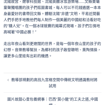
沈陽故宮、遼寧科技館、沈陽奧體冰雪游樂場……文縣東壩
童聲獨唱團的孩子們逛圖書城，每人可以不花錢遴選一本本
身最愛好的書帶回文縣。體驗沈陽“非遺”文明，平易近間藝
人們手把手地教他們每人制作一個美麗的中國結和洽看好吃
的“糖人兒”。在一個冰球競賽的揭幕式現場，孩子們忘情地
高喊著“中國必勝！”
走出年夜山看到更遼闊的世界，是每一個年夜山里的孩子的
幻想。音樂教導幫扶，為鄉村的孩子啟發聰明、熏陶情操，
讓更多山里娃有出彩的機遇。
文
教導部規劃的高找九宮格空間中傳統文明通識教材將
章
試用
導
覽
圖片故甜心查包養網事｜巴西“莫小龍”的工夫之道_中國