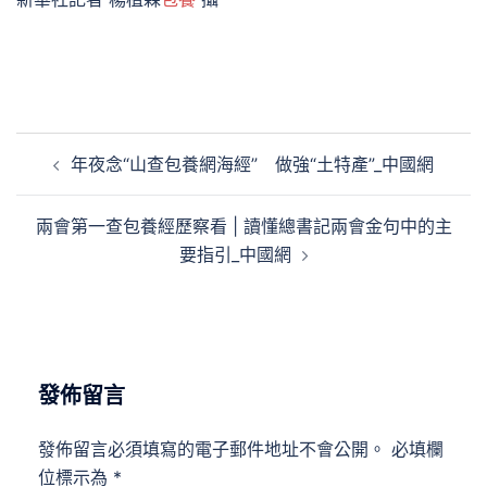
文
年夜念“山查包養網海經” 做強“土特產”_中國網
章
導
兩會第一查包養經歷察看 | 讀懂總書記兩會金句中的主
覽
要指引_中國網
發佈留言
發佈留言必須填寫的電子郵件地址不會公開。
必填欄
位標示為
*