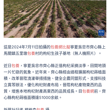
這是2024年7月11日拍攝的
包養網比擬
寧夏吳忠市齊心縣上
馬關鎮五里墩
包養
村的枸杞生孩子基地（無人機照片）。
近日
包養
，寧夏吳忠市齊心縣正值枸杞采摘淡季，田間地頭
一片忙碌的氣象。近年來，齊心縣經由過程擴展枸杞蒔植面
積、改革晉陞澆灌舉措措施、健全企農同盟形式、支撐科技
立異等辦法，優化枸杞財產布局，晉陞枸杞產物東西的品
質，增進本地枸杞財產高東西的品質成長。目
包養網
前，齊
心縣枸杞蒔植面積達51000余畝。
新華社記者 楊植森
包養
攝