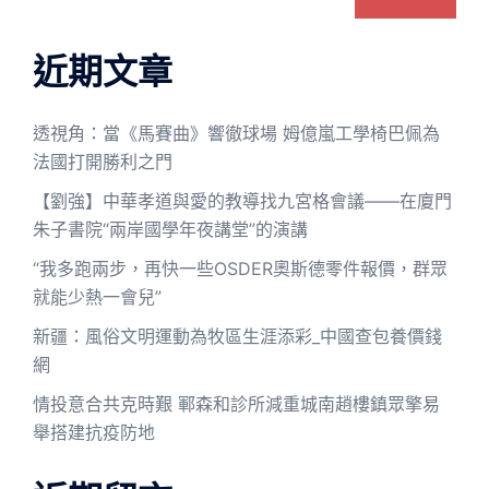
近期文章
透視角：當《馬賽曲》響徹球場 姆億嵐工學椅巴佩為
法國打開勝利之門
【劉強】中華孝道與愛的教導找九宮格會議——在廈門
朱子書院“兩岸國學年夜講堂”的演講
“我多跑兩步，再快一些OSDER奧斯德零件報價，群眾
就能少熱一會兒”
新疆：風俗文明運動為牧區生涯添彩_中國查包養價錢
網
情投意合共克時艱 鄆森和診所減重城南趙樓鎮眾擎易
舉搭建抗疫防地