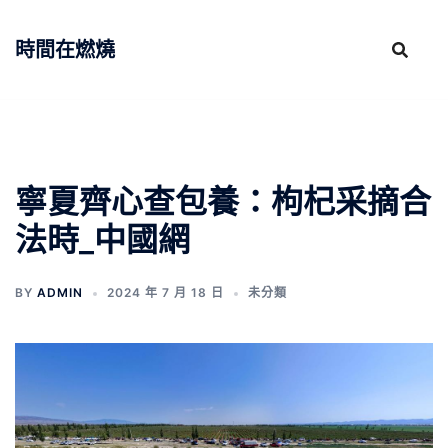
跳
至
時間在燃燒
主
要
內
容
寧夏齊心查包養：枸杞采摘合
法時_中國網
BY
ADMIN
2024 年 7 月 18 日
未分類