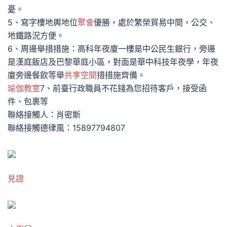
憂。
5、寫字樓地輿地位
聚會
優勝，處於繁榮貿易中間，公交、
地鐵路況方便。
6、周邊舉措措施：高科年夜廈一樓是中公民生銀行，旁邊
是漢庭飯店及巴黎華庭小區，對面是華中科技年夜學，年夜
廈旁邊餐飲等舉
共享空間
措措施齊備。
瑜伽教室
7、前臺行政職員不花錢為您招待客戶，接受函
件、包裹等
聯絡接觸人：肖密斯
聯絡接觸德律風：15897794807
見證