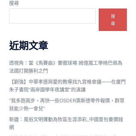
搜尋
搜
尋
近期文章
透視角：當《馬賽曲》響徹球場 姆億嵐工學椅巴佩為
法國打開勝利之門
【劉強】中華孝道與愛的教導找九宮格會議——在廈門
朱子書院“兩岸國學年夜講堂”的演講
“我多跑兩步，再快一些OSDER奧斯德零件報價，群眾
就能少熱一會兒”
新疆：風俗文明運動為牧區生涯添彩_中國查包養價錢
網