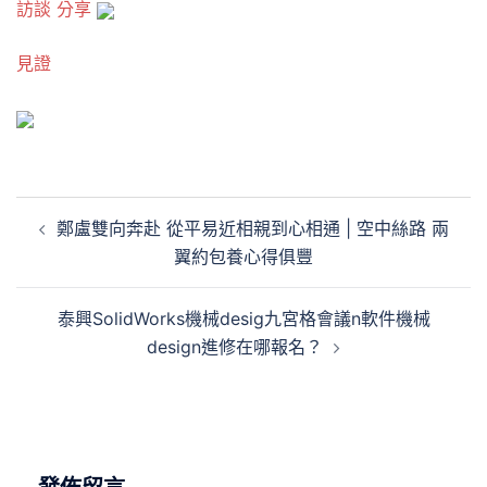
訪談
分享
見證
文
鄭盧雙向奔赴 從平易近相親到心相通 | 空中絲路 兩
章
翼約包養心得俱豐
導
覽
泰興SolidWorks機械desig九宮格會議n軟件機械
design進修在哪報名？