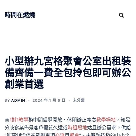
跳
至
時間在燃燒
主
要
內
容
小型辦九宮格聚會公室出租裝
備齊備一費全包拎包即可辦公
創業首選
BY
ADMIN
2024 年 1 月 6 日
未分類
商
1對1教學
務中間倡導開放、休閑辦正義念
教學場地
，知足
分歧食業佈景客戶優質久遠或
時租場地
姑且辦公需求。供給
“無窮制增值商務辦事項
交流
目
聚會
”，未蓄勢待發的中小企