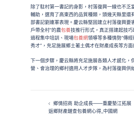
除了駐村第一書記的身影，村落復興一線也不乏
輔助，選育了高東西的品質種類，頭幾天縣里還
部書記劉連軍表現。慶云縣堅固建立村落復興要
戶帶全村”的農
包養
技推行形式，真正搭建起技巧
過程集中培訓、現場
包養網
領導等多種情勢“傳經
秀才”，充足施展鄉土著土偶才在財產成長等方面
下一個步驟，慶云縣將充足施展各類人才感化，
營、會治理的鄉村適用人才步隊，為村落復興供
文
鄉情招商 助企成長——重慶墊江拓展
章
返鄉財產鏈查包養網心得_中國網
導