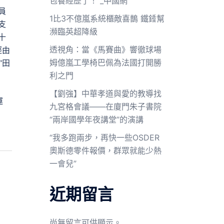
包養經歷了！”_中國網
員
1比3不億嵐系統櫃敵喜鵲 鐵錘幫
支
瀕臨英超降級
十
透視角：當《馬賽曲》響徹球場
經由
姆億嵐工學椅巴佩為法國打開勝
“田
利之門
【劉強】中華孝道與愛的教導找
運
九宮格會議——在廈門朱子書院
“兩岸國學年夜講堂”的演講
“我多跑兩步，再快一些OSDER
奧斯德零件報價，群眾就能少熱
一會兒”
近期留言
尚無留言可供顯示。