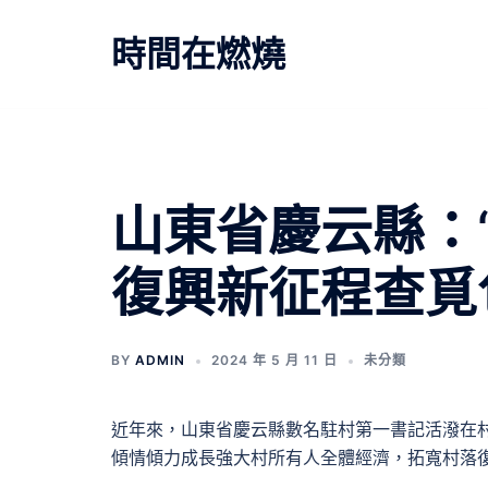
跳
至
時間在燃燒
主
要
內
容
山東省慶云縣：“
復興新征程查覓
BY
ADMIN
2024 年 5 月 11 日
未分類
近年來，山東省慶云縣數名駐村第一書記活潑在
傾情傾力成長強大村所有人全體經濟，拓寬村落