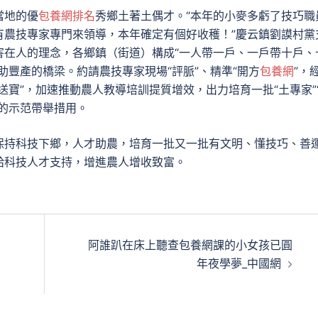
當地的優
包養網排名
秀鄉土著土偶才。“本年的小麥多虧了技巧職
有農技專家專門來領導，本年確定有個好收穫！”慶云鎮劉謨村黨
害在人的理念，各鄉鎮（街道）構成“一人帶一戶、一戶帶十戶、
助豐產的橋梁。約請農技專家現場“評脈”、精準“開方
包養網
”，
送寶”，加速推動農人教導培訓提質增效，出力培育一批“土專家”
的示范帶舉措用。
保持科技下鄉，人才助農，培育一批又一批有文明、懂技巧、善
給科技人才支持，增進農人增收致富。
阿誰趴在床上聽查包養網課的小女孩已圓
年夜學夢_中國網