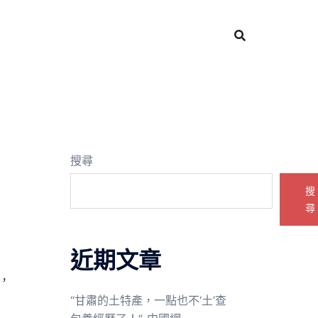
搜尋
搜
尋
近期文章
，
“甘肅的土特產，一點也不‘土’查