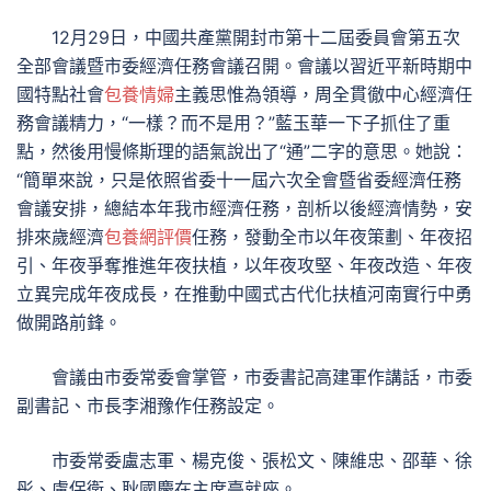
12月29日，中國共產黨開封市第十二屆委員會第五次
全部會議暨市委經濟任務會議召開。會議以習近平新時期中
國特點社會
包養情婦
主義思惟為領導，周全貫徹中心經濟任
務會議精力，“一樣？而不是用？”藍玉華一下子抓住了重
點，然後用慢條斯理的語氣說出了“通”二字的意思。她說：
“簡單來說，只是依照省委十一屆六次全會暨省委經濟任務
會議安排，總結本年我市經濟任務，剖析以後經濟情勢，安
排來歲經濟
包養網評價
任務，發動全市以年夜策劃、年夜招
引、年夜爭奪推進年夜扶植，以年夜攻堅、年夜改造、年夜
立異完成年夜成長，在推動中國式古代化扶植河南實行中勇
做開路前鋒。
會議由市委常委會掌管，市委書記高建軍作講話，市委
副書記、市長李湘豫作任務設定。
市委常委盧志軍、楊克俊、張松文、陳維忠、邵華、徐
彤、盧保衛、耿國慶在主席臺就座。