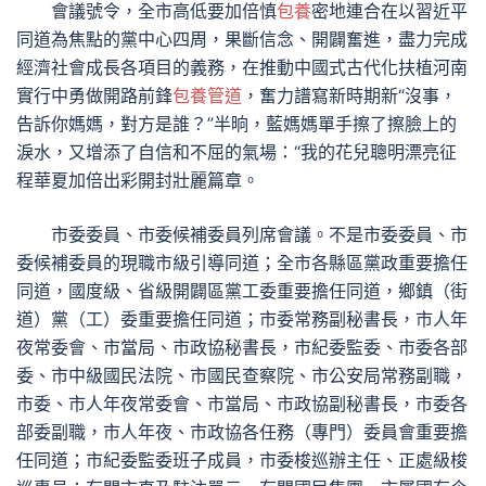
會議號令，全市高低要加倍慎
包養
密地連合在以習近平
同道為焦點的黨中心四周，果斷信念、開闢奮進，盡力完成
經濟社會成長各項目的義務，在推動中國式古代化扶植河南
實行中勇做開路前鋒
包養管道
，奮力譜寫新時期新“沒事，
告訴你媽媽，對方是誰？”半晌，藍媽媽單手擦了擦臉上的
淚水，又增添了自信和不屈的氣場：“我的花兒聰明漂亮征
程華夏加倍出彩開封壯麗篇章。
市委委員、市委候補委員列席會議。不是市委委員、市
委候補委員的現職市級引導同道；全市各縣區黨政重要擔任
同道，國度級、省級開闢區黨工委重要擔任同道，鄉鎮（街
道）黨（工）委重要擔任同道；市委常務副秘書長，市人年
夜常委會、市當局、市政協秘書長，市紀委監委、市委各部
委、市中級國民法院、市國民查察院、市公安局常務副職，
市委、市人年夜常委會、市當局、市政協副秘書長，市委各
部委副職，市人年夜、市政協各任務（專門）委員會重要擔
任同道；市紀委監委班子成員，市委梭巡辦主任、正處級梭