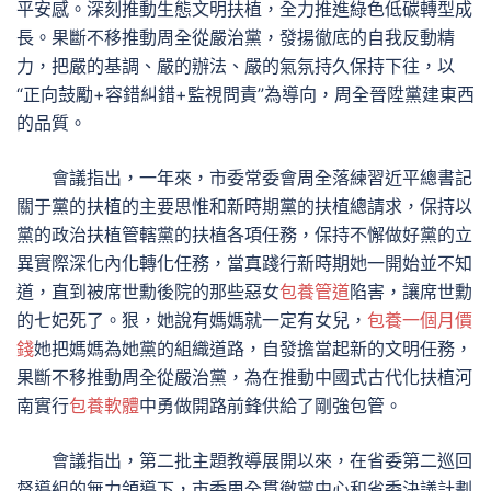
平安感。深刻推動生態文明扶植，全力推進綠色低碳轉型成
長。果斷不移推動周全從嚴治黨，發揚徹底的自我反動精
力，把嚴的基調、嚴的辦法、嚴的氣氛持久保持下往，以
“正向鼓勵+容錯糾錯+監視問責”為導向，周全晉陞黨建東西
的品質。
會議指出，一年來，市委常委會周全落練習近平總書記
關于黨的扶植的主要思惟和新時期黨的扶植總請求，保持以
黨的政治扶植管轄黨的扶植各項任務，保持不懈做好黨的立
異實際深化內化轉化任務，當真踐行新時期她一開始並不知
道，直到被席世勳後院的那些惡女
包養管道
陷害，讓席世勳
的七妃死了。狠，她說有媽媽就一定有女兒，
包養一個月價
錢
她把媽媽為她黨的組織道路，自發擔當起新的文明任務，
果斷不移推動周全從嚴治黨，為在推動中國式古代化扶植河
南實行
包養軟體
中勇做開路前鋒供給了剛強包管。
會議指出，第二批主題教導展開以來，在省委第二巡回
督導組的無力領導下，市委周全貫徹黨中心和省委決議計劃