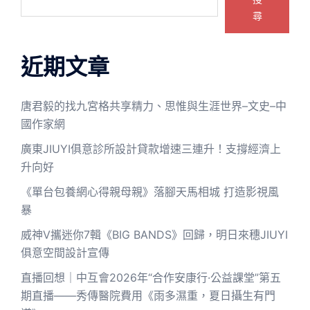
尋
近期文章
唐君毅的找九宮格共享精力、思惟與生涯世界–文史–中
國作家網
廣東JIUYI俱意診所設計貸款增速三連升！支撐經濟上
升向好
《單台包養網心得親母親》落腳天馬相城 打造影視風
暴
威神V攜迷你7輯《BIG BANDS》回歸，明日來穗JIUYI
俱意空間設計宣傳
直播回想｜中互會2026年“合作安康行·公益課堂”第五
期直播——秀傳醫院費用《雨多濕重，夏日攝生有門