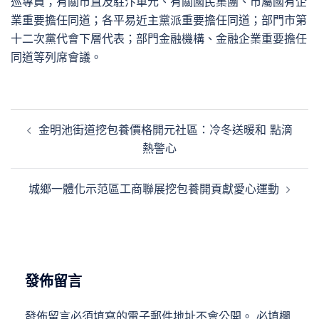
巡專員；有關市直及駐汴單元、有關國民集團、市屬國有企
業重要擔任同道；各平易近主黨派重要擔任同道；部門市第
十二次黨代會下層代表；部門金融機構、金融企業重要擔任
同道等列席會議。
文
金明池街道挖包養價格開元社區：冷冬送暖和 點滴
章
熱警心
導
覽
城鄉一體化示范區工商聯展挖包養開貢獻愛心運動
發佈留言
發佈留言必須填寫的電子郵件地址不會公開。
必填欄