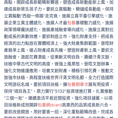
高點，開辟成長新範疇新賽道，塑造成長新動能新上風，加
速成長新質生孩子力。要抓立異驅動，積儲成長動能，保持
立異驅動“西嶽一條路”走究竟，施展立異平臺引擎感化、施
展企業立異主體感化、施展人才最
包養
基礎動力感化、施展
政策領導攙扶感化、施展產城融會導向感化，施展立異對拉
動成長的乘數效應。要抓制造立市，強化財產支持，把成長
經濟的出力點放在實體經濟上，強大財產集群範圍，晉陞財
產競爭上風，搶占財產成長先機，塑造財產新上風。要抓文
旅融會，激起花費潛能，從果斷文明自負、賡續汗青文脈、
扶植中華古代文明的高度，做強上風業態，晉陞文旅辦事，
強化文物維護應用，培養文創財產，積極引領花費，推動文
旅強市扶植，高程度扶植世界汗青文明名都，全力打造國際
文明游玩名城。要抓項目扶植，擴
包養網單次
展有用投資，
保持“項目為王”，鼎力實行“5132”投資增進打算，扎實推動
“三個一批”，連續激活平易近間投資，強化項目儲蓄，以項
目扶植新成效開辟
包養網dcard
高東西的品質成長新六合。
要抓改造開放，用好要害一招，深化重點範疇改造，完成各