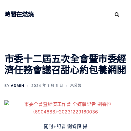
跳
至
時間在燃燒
主
要
內
容
市委十二屆五次全會暨市委經
濟任務會議召甜心約包養網開
BY
ADMIN
2024 年 1 月 5 日
未分類
開封+記者 劉睿恒 攝