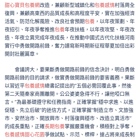
甜心寶貝包養網
改造，兼顧新型城鎮化和
包養感情
村落周全
復興，兼顧高東西的品質成長和高程度平安，實在加強經濟
活氣、防范化解風險、改良社會預期
包養
，以年夜策劃、年
夜招引、年夜爭奪推進
包養
年夜扶植，以年夜攻堅、年夜改
造、年夜立異完成年夜成長，在推動中國式古代化扶植河南
實行中勇做開路前鋒，奮力譜寫新時期新征程華夏加倍出彩
開封壯麗篇章。
會議誇大，要果斷勇做開路前鋒的信念決計，明白勇做
開路前鋒的目的請求，做實勇做開路前鋒的要害義務。果斷
以習近平
包養感情
總書記提出的“五個必需回覆此事，然後
第二天隨秦家商團離開。公公婆婆急得不行，讓他啞口無
言。”為最基礎遵守和任務指南，正確掌握“穩中求進、以進
促穩、先立后破”的迷信方式，正確掌握“制造立市、文旅強
市、安然治市、開放興市、村落復興穩市、改造立異活市”
的成長重點，正確
長期包養
掌握嚴重機會，積極對上爭奪，
包養感情
甜心花園
爭做試點、示范、標桿，搶占將來成長制