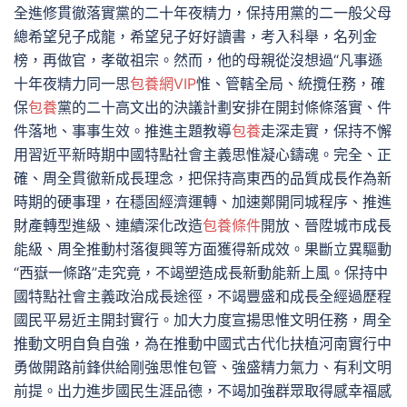
全進修貫徹落實黨的二十年夜精力，保持用黨的二一般父母
總希望兒子成龍，希望兒子好好讀書，考入科舉，名列金
榜，再做官，孝敬祖宗。然而，他的母親從沒想過“凡事遜
十年夜精力同一思
包養網VIP
惟、管轄全局、統攬任務，確
保
包養
黨的二十高文出的決議計劃安排在開封條條落實、件
件落地、事事生效。推進主題教導
包養
走深走實，保持不懈
用習近平新時期中國特點社會主義思惟凝心鑄魂。完全、正
確、周全貫徹新成長理念，把保持高東西的品質成長作為新
時期的硬事理，在穩固經濟運轉、加速鄭開同城程序、推進
財產轉型進級、連續深化改造
包養條件
開放、晉陞城市成長
能級、周全推動村落復興等方面獲得新成效。果斷立異驅動
“西嶽一條路”走究竟，不竭塑造成長新動能新上風。保持中
國特點社會主義政治成長途徑，不竭豐盛和成長全經過歷程
國民平易近主開封實行。加大力度宣揚思惟文明任務，周全
推動文明自負自強，為在推動中國式古代化扶植河南實行中
勇做開路前鋒供給剛強思惟包管、強盛精力氣力、有利文明
前提。出力進步國民生涯品德，不竭加強群眾取得感幸福感