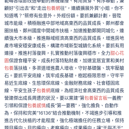
範疇各環節改造舉動的無機連接、有用貫穿、有序聯動；兼
顧好“引出去”和“走出
包養網
往”，連續擴展外貿“小姐，你不
知道嗎？”蔡修有些意外。外經份額。要抓兼顧計劃，晉陞
城市能級，積極融進中部地域高東西的品質成長、鄭州都會
圈扶植、鄭州國度中間城市扶植，加速推動鄭開同城化，連
續強大市本級，推進縣域經濟高東西的品質成長，增進房地
產市場安穩安康成長，構建市域新型城鎮化系統。要抓有用
連接，推進村落復興，扎實推動村落復興穩市，全力
甜心花
園
保證食糧平安，成長村落特點財產，加速宜居宜業和美村
包養
落扶植，多渠道增進農人增收，守好基礎盤、筑牢壓艙
石。要抓平安底線，筑牢成長基礎，樹起極限思想，守牢平
易近生底線、生態環保底線、金融財務底線、社會穩固底
線、平安生孩子
包養網
底線，為經濟社會高東西的品質成長
營建傑出成長周遭的狀況。要以黨建“第
包養留言板
一義務”
引領和保證
包養感情
成長“第一要務”，強化擔負、自動作
為，保持和完美“16136”結合推動機制，不竭進步引導和推
進古代化扶植的才能程度，強化極端擔任的任務立場，保持
題目導向、目的導向、考察導向、成果導向，讓“干與不干”