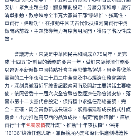
安排，聚焦主題主線，體系策劃設定，分層分類領導，履行
清單推動，教導領導全市寬大黨員干部“學思惟、強黨性、
重實行、建新功”，在推動中國式古代化扶植河南實行中勇
做開路前鋒，主題教導無力有序有用展開，獲得了階段性成
效。
會議誇大，來歲是中華國民共和國成立75周年，是完
成“十四五”計劃目的義務的要害一年，做好來歲經濟任務要
以習近平新時期中國特點社會主義思惟為領導，周全貫徹落
實黨的二十年夜和二十屆二中全會及中心經濟任務會議精
力，深刻貫徹習近平總書記觀察河南及開封主要講話主要唆
使，依照省委十一屆六次全會暨省委經濟任務會議安排，落
實市第十二次黨代會設定，保持穩中求進任務總基調，完
全、正確、周全貫徹新成長理念，緊抓構建新成長格式計謀
機會，出力推進高東西的品質成長，錨定“兩個確保”，連續
實行“十年
包養感情
夜計謀”、推動“十年夜扶植”，保持
“16136”總體任務思緒，兼顧擴展內需和深化供應側構造性