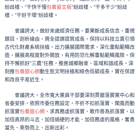
紛歧樣、“干快干慢
包養留言板
”紛歧樣、“干多干少”紛歧
樣、“干好干壞”紛歧樣。
會議誇大，做好來歲經濟任務，要果斷成長信念，重視
題目，剖析緣由，周全提速提質成長，保持以科技立異引領
古代化財產系統扶植，出力擴展國際需求，深化重點範疇改
造，擴展高程度對外開放，有用防范化解重點範疇風險，保
持不懈抓好“三農”任務，推進城鄉融會、區域和諧成長，深
刻推
包養甜心網
動生態文明扶植和綠色低碳成長，實在保證
和改良平易近生。
會議誇大，全市寬大黨員干部要深刻貫徹落實黨中心和
省委安排，依照市委任務設定，不折不扣抓落實、聞風而動
抓落實
包養甜心網
、求真務虛抓落實、敢作善為抓落實，以
加倍高昂的斗志、加倍過硬的才能、加倍務虛的風格，奮勇
當先、乘勢而上、出新出彩。