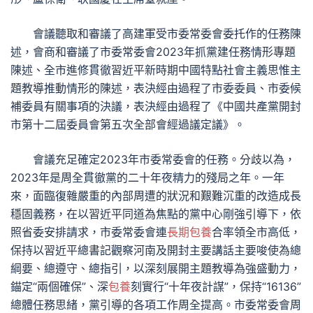
會議聽取和審議了高建軍受市委常委會委托作的任務陳
述，會商和審議了市委常委會2023年抓黨建任務情形專題
陳述、全市進修貫徹習近平新時期中國特點社會主義思惟主
題教導推動情形的陳述，表決經由過程了市委委員、市委候
補委員有關事項的決議，表決經由過程了《中國共產黨開封
市第十二屆委員會第五次全部會經過議定議》。
會議充足確定2023年市委常委會的任務。分歧以為，
2023年是周全貫徹黨的二十年夜精力的殘局之年。一年
來，面臨復雜嚴重的內部周遭的狀況和艱難沉重的改造成長
穩固義務，在以習近平同道為焦點的黨中心剛強引導下，依
照省委安排請求，市委常委會連
長期包養
合率領全市高低，
保持以習近平總書記觀察河南及開封主要講話主要唆使為總
綱要、總遵守、總指引，以深刻展開主題教導為強盛動力，
錨定“兩個確保”、深
包養
刻實行“十年夜計謀”，保持“16136”
總體任務思緒，黨引導的各項工作周全提高。市委常委會周