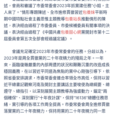
述，會商和審議了市委常委會2023年抓黨建任務“小姐，主
人來了。”情形專題陳述、全市進修貫徹習近
包養妹
平新時
期中國特點社會主義思惟主題教導
包養站長
推動情形的陳
述，表決經由過程了市委委員、市委候補委員有關事項的決
議，表決經由過程了《中國共產
包養甜心網
黨開封市第十二
屆委員會第五次全部會經過議定議》。
會議充足確定2023年市委常委會的任務。分歧以為，
2023年是周全貫徹黨的二十年夜精力的殘局之年。一年
來，面臨復雜嚴重的內部周遭的狀況和艱難沉重的改造成長
穩固義務，在以習近平同道為焦點的黨中心剛強引導下，依
照省委安排請求，市委常委會連合率領全市高低，保持以習
近平總書記觀察河南及開封主要講話主要唆使為總綱要、總
遵守、總指引，以深刻展開主題教導為強盛動力，錨定“兩
個確保”、深刻實行“十年夜計謀”，保持“16136”總體任務思
緒，黨引導的各項工作周全提高。市委常委會周全進修貫徹
落實黨的二十年夜精力，保持用黨的二十年夜精力同一思