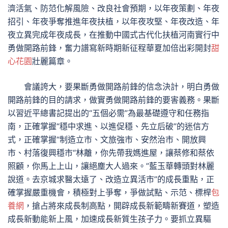
濟活氣、防范化解風險、改良社會預期，以年夜策劃、年夜
招引、年夜爭奪推進年夜扶植，以年夜攻堅、年夜改造、年
夜立異完成年夜成長，在推動中國式古代化扶植河南實行中
勇做開路前鋒，奮力譜寫新時期新征程華夏加倍出彩開封
甜
心花園
壯麗篇章。
會議誇大，要果斷勇做開路前鋒的信念決計，明白勇做
開路前鋒的目的請求，做實勇做開路前鋒的要害義務。果斷
以習近平總書記提出的“五個必需”為最基礎遵守和任務指
南，正確掌握“穩中求進、以進促穩、先立后破”的迷信方
式，正確掌握“制造立市、文旅強市、安然治市、開放興
市、村落復興穩市“林離，你先帶我媽進屋，讓蔡修和蔡依
照顧，你馬上上山，讓絕塵大人過來。”藍玉華轉頭對林麗
說道。去京城求醫太遠了、改造立異活市”的成長重點，正
確掌握嚴重機會，積極對上爭奪，爭做試點、示范、標桿
包
養網
，搶占將來成長制高點，開辟成長新範疇新賽道，塑造
成長新動能新上風，加速成長新質生孩子力。要抓立異驅