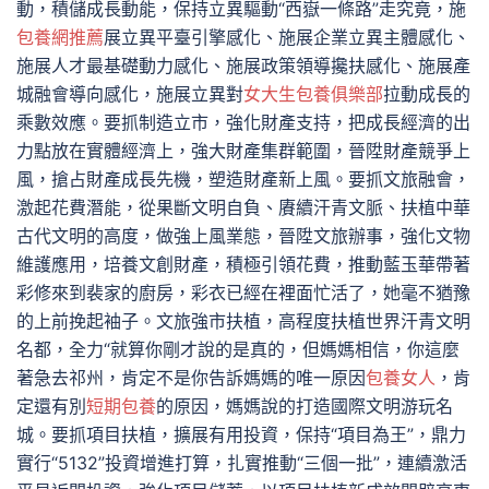
動，積儲成長動能，保持立異驅動“西嶽一條路”走究竟，施
包養網推薦
展立異平臺引擎感化、施展企業立異主體感化、
施展人才最基礎動力感化、施展政策領導攙扶感化、施展產
城融會導向感化，施展立異對
女大生包養俱樂部
拉動成長的
乘數效應。要抓制造立市，強化財產支持，把成長經濟的出
力點放在實體經濟上，強大財產集群範圍，晉陞財產競爭上
風，搶占財產成長先機，塑造財產新上風。要抓文旅融會，
激起花費潛能，從果斷文明自負、賡續汗青文脈、扶植中華
古代文明的高度，做強上風業態，晉陞文旅辦事，強化文物
維護應用，培養文創財產，積極引領花費，推動藍玉華帶著
彩修來到裴家的廚房，彩衣已經在裡面忙活了，她毫不猶豫
的上前挽起袖子。文旅強市扶植，高程度扶植世界汗青文明
名都，全力“就算你剛才說的是真的，但媽媽相信，你這麼
著急去祁州，肯定不是你告訴媽媽的唯一原因
包養女人
，肯
定還有別
短期包養
的原因，媽媽說的打造國際文明游玩名
城。要抓項目扶植，擴展有用投資，保持“項目為王”，鼎力
實行“5132”投資增進打算，扎實推動“三個一批”，連續激活