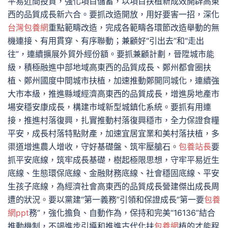
平易近間投資，強化項目儲蓄，以項目扶植新成效開辟高東
西的品質成長新六合。要抓改造開放，用好要害一招，深化
台灣包養網
重點範疇改造，完成各範疇各環節改造舉動的無
機連接、有用貫穿、有序聯動；兼顧好“引出去”和“走出
往”，連續擴展外貿外經份額。要抓兼顧計劃，晉陞城市能
級，積極融進中部地域高東西的品質成長、鄭州都會圈扶
植、鄭州國度中間城市扶植，加速推動鄭開同城化，連續強
大市本級，推進縣域經濟高東西的品質成長，增進房地產市
場安穩安康成長，構建市域新型城鎮化系統。要抓有用連
接，推進村落復興，扎實推動村落復興穩市，全力保證食糧
平安，成長村落特點財產，加速宜居宜業和美村落扶植，多
渠道增進農人增收，守好基礎盤、筑牢壓艙石。
包養站長
要
抓平安底線，筑牢成長基礎，樹起極限思想，守牢平易近生
底線、生態環保底線、金融財務底線、社會穩固底線、平安
生孩子底線，為經濟社會高東西的品質成長營建傑出成長周
遭的狀況。要以黨建“第一義務”引領和保證成長“第一要
包養
網ppt
務”，強化擔負、自動作為，保持和完美“16136”結合
推動機制，不竭進步引導和推進古代化扶
包養網
植的才能程