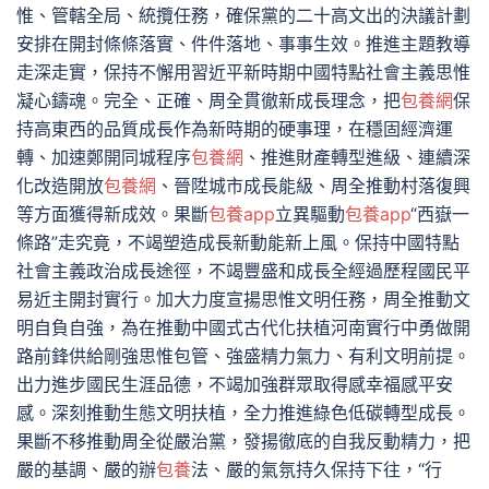
惟、管轄全局、統攬任務，確保黨的二十高文出的決議計劃
安排在開封條條落實、件件落地、事事生效。推進主題教導
走深走實，保持不懈用習近平新時期中國特點社會主義思惟
凝心鑄魂。完全、正確、周全貫徹新成長理念，把
包養網
保
持高東西的品質成長作為新時期的硬事理，在穩固經濟運
轉、加速鄭開同城程序
包養網
、推進財產轉型進級、連續深
化改造開放
包養網
、晉陞城市成長能級、周全推動村落復興
等方面獲得新成效。果斷
包養app
立異驅動
包養app
“西嶽一
條路”走究竟，不竭塑造成長新動能新上風。保持中國特點
社會主義政治成長途徑，不竭豐盛和成長全經過歷程國民平
易近主開封實行。加大力度宣揚思惟文明任務，周全推動文
明自負自強，為在推動中國式古代化扶植河南實行中勇做開
路前鋒供給剛強思惟包管、強盛精力氣力、有利文明前提。
出力進步國民生涯品德，不竭加強群眾取得感幸福感平安
感。深刻推動生態文明扶植，全力推進綠色低碳轉型成長。
果斷不移推動周全從嚴治黨，發揚徹底的自我反動精力，把
嚴的基調、嚴的辦
包養
法、嚴的氣氛持久保持下往，“行