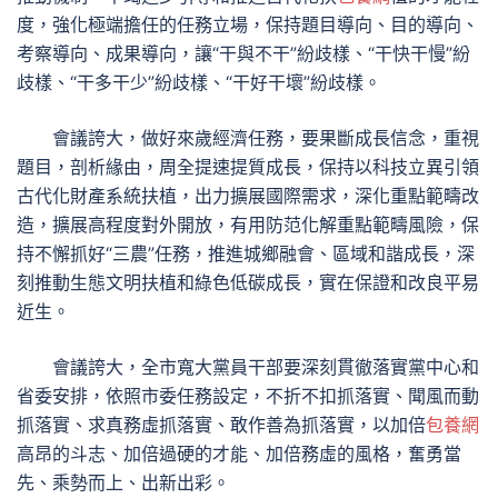
度，強化極端擔任的任務立場，保持題目導向、目的導向、
考察導向、成果導向，讓“干與不干”紛歧樣、“干快干慢”紛
歧樣、“干多干少”紛歧樣、“干好干壞”紛歧樣。
會議誇大，做好來歲經濟任務，要果斷成長信念，重視
題目，剖析緣由，周全提速提質成長，保持以科技立異引領
古代化財產系統扶植，出力擴展國際需求，深化重點範疇改
造，擴展高程度對外開放，有用防范化解重點範疇風險，保
持不懈抓好“三農”任務，推進城鄉融會、區域和諧成長，深
刻推動生態文明扶植和綠色低碳成長，實在保證和改良平易
近生。
會議誇大，全市寬大黨員干部要深刻貫徹落實黨中心和
省委安排，依照市委任務設定，不折不扣抓落實、聞風而動
抓落實、求真務虛抓落實、敢作善為抓落實，以加倍
包養網
高昂的斗志、加倍過硬的才能、加倍務虛的風格，奮勇當
先、乘勢而上、出新出彩。