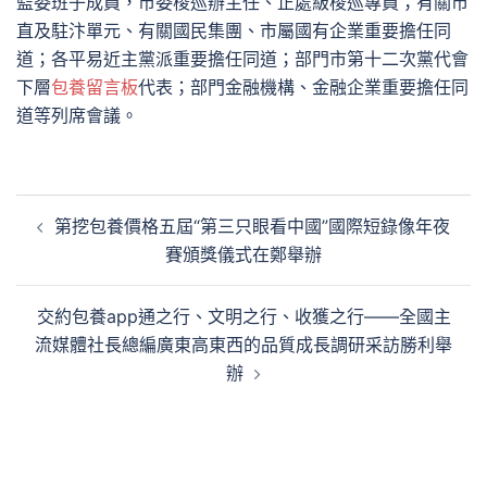
監委班子成員，市委梭巡辦主任、正處級梭巡專員；有關市
直及駐汴單元、有關國民集團、市屬國有企業重要擔任同
道；各平易近主黨派重要擔任同道；部門市第十二次黨代會
下層
包養留言板
代表；部門金融機構、金融企業重要擔任同
道等列席會議。
文
第挖包養價格五屆“第三只眼看中國”國際短錄像年夜
章
賽頒獎儀式在鄭舉辦
導
覽
交約包養app通之行、文明之行、收獲之行——全國主
流媒體社長總編廣東高東西的品質成長調研采訪勝利舉
辦