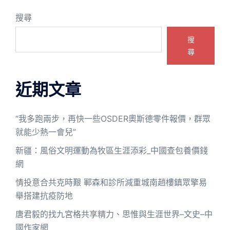
搜尋
搜
尋
近期文章
“我多跑兩步，再快一些OSDER奧斯德零件報價，群眾
就能少熱一會兒”
新疆：風俗文明運動為牧區生涯添彩_中國查包養價錢
網
情投意合共克時艱 鄆森和診所減重城南趙樓鎮眾擎易
舉搭建抗疫防地
唐君毅的找九宮格共享精力、思惟與生涯世界–文史–中
國作家網