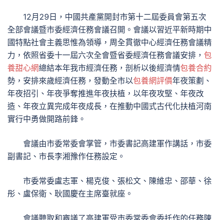
12月29日，中國共產黨開封市第十二屆委員會第五次
全部會議暨市委經濟任務會議召開。會議以習近平新時期中
國特點社會主義思惟為領導，周全貫徹中心經濟任務會議精
力，依照省委十一屆六次全會暨省委經濟任務會議安排，
包
養甜心網
總結本年我市經濟任務，剖析以後經濟情
包養合約
勢，安排來歲經濟任務，發動全市以
包養網評價
年夜策劃、
年夜招引、年夜爭奪推進年夜扶植，以年夜攻堅、年夜改
造、年夜立異完成年夜成長，在推動中國式古代化扶植河南
實行中勇做開路前鋒。
會議由市委常委會掌管，市委書記高建軍作講話，市委
副書記、市長李湘豫作任務設定。
市委常委盧志軍、楊克俊、張松文、陳維忠、邵華、徐
彤、盧保衛、耿國慶在主席臺就座。
會議聽取和審議了高建軍受市委常委會委托作的任務陳