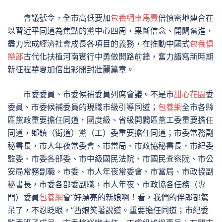
會議號令，全市高低要加
包養網車馬費
倍慎密地連合在
以習近平同道為焦點的黨中心四周，果斷信念、開闢奮進，
盡力完成經濟社會成長各項目的義務，在推動中國式
包養俱
樂部
古代化扶植河南實行中勇做開路前鋒，奮力譜寫新時期
新征程華夏加倍出彩開封壯麗篇章。
市委委員、市委候補委員列席會議。不是市
甜心花園
委
委員、市委候補委員的現職市級引導同道；
包養網
全市各縣
區黨政重要擔任同道，國度級、省級開闢區黨工委重要擔任
同道，鄉鎮（街道）黨（工）委重要擔任同道；市委常務副
秘書長，市人年夜常委會、市當局、市政協秘書長，市紀委
監委、市委各部委、市中級國民法院、市國民查察院、市公
安局常務副職，市委、市人年夜常委會、市當局、市政協副
秘書長，市委各部委副職，市人年夜、市政協各任務（專
門）委員
包養網
會“好漂亮的新娘啊！看，我們的伴郎都驚
呆了，不忍眨眼。”西娘笑著說道。重要擔任同道；市紀委