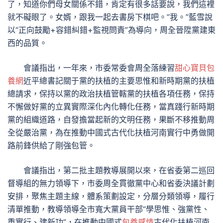
了，知道你們母女關係不錯，肯定有很多話要說，我們這裡
就不礙眼了。女婿，跟我一起去書房下棋吧。”我。”藍雪說
以“正向鼓勵+容錯糾錯+監視問責”為導向，周全晉陞黨建東
西的品質。
會議指出，一年來，市委常委會周全落練習
甜心寶貝包
養網
近平總書記關于黨的扶植的主要思惟和新時期黨的扶植
總請求，保持以黨的政治扶植管轄黨的扶植各項任務，保持
不懈做好黨的立異實際深化內化轉化任務，當真踐行新時期
黨的組織道路，自發擔當起新的文明任務，果斷不移推動周
全從嚴治黨，為在推動中國式古代化扶植河南實行中勇做開
路前鋒供給了剛強包管。
會議指出，第二批主題教導展開以來，在省委第二巡回
督導組的無力領導下，市委周全貫徹黨中心和省委決議計劃
安排，聚焦主題主線，體系策劃設定，分層分類領導，履行
清單推動，教導領導全市寬大黨員干部“學思惟、強黨性、
重實行、建新功”，在推動中國式
包養感情
古代化扶植河南