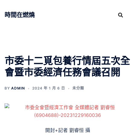
跳
至
時間在燃燒
主
要
內
容
市委十二覓包養行情屆五次全
會暨市委經濟任務會議召開
BY
ADMIN
2024 年 1 月 6 日
未分類
開封+記者 劉睿恒 攝