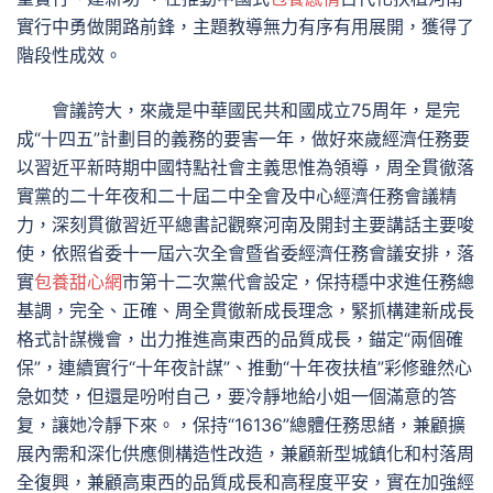
實行中勇做開路前鋒，主題教導無力有序有用展開，獲得了
階段性成效。
會議誇大，來歲是中華國民共和國成立75周年，是完
成“十四五”計劃目的義務的要害一年，做好來歲經濟任務要
以習近平新時期中國特點社會主義思惟為領導，周全貫徹落
實黨的二十年夜和二十屆二中全會及中心經濟任務會議精
力，深刻貫徹習近平總書記觀察河南及開封主要講話主要唆
使，依照省委十一屆六次全會暨省委經濟任務會議安排，落
實
包養甜心網
市第十二次黨代會設定，保持穩中求進任務總
基調，完全、正確、周全貫徹新成長理念，緊抓構建新成長
格式計謀機會，出力推進高東西的品質成長，錨定“兩個確
保”，連續實行“十年夜計謀”、推動“十年夜扶植”彩修雖然心
急如焚，但還是吩咐自己，要冷靜地給小姐一個滿意的答
复，讓她冷靜下來。，保持“16136”總體任務思緒，兼顧擴
展內需和深化供應側構造性改造，兼顧新型城鎮化和村落周
全復興，兼顧高東西的品質成長和高程度平安，實在加強經