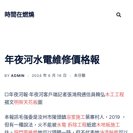
跳
至
時間在燃燒
主
要
內
容
年夜河水電維修價格報
BY
ADMIN
2024 年 6 月 16 日
未分類
□年夜河報·年夜河客戶端記者張鴻飛通信員韓弘
木工工程
揚文
明架天花板
圖
本報訊毛強委是汝州市陵頭鎮
浴室施工
葉寨村人，2019 ，
但有一種說法，火不能被
水電 拆除工程
紙遮
木地板施工
住。
鋁門窗維修
她可以隱瞞一時，但不代表她
油漆裝修
可以