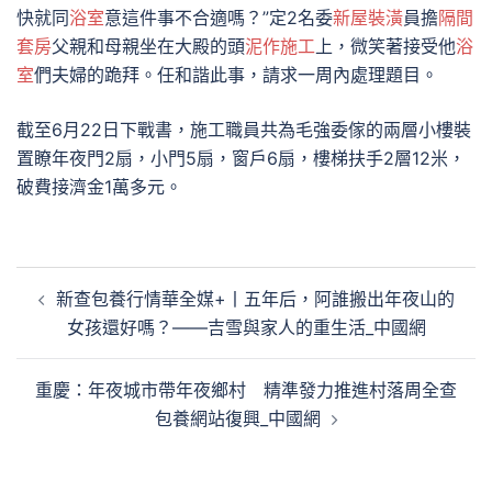
快就同
浴室
意這件事不合適嗎？”定2名委
新屋裝潢
員擔
隔間
套房
父親和母親坐在大殿的頭
泥作施工
上，微笑著接受他
浴
室
們夫婦的跪拜。任和諧此事，請求一周內處理題目。
截至6月22日下戰書，施工職員共為毛強委傢的兩層小樓裝
置瞭年夜門2扇，小門5扇，窗戶6扇，樓梯扶手2層12米，
破費接濟金1萬多元。
文
新查包養行情華全媒+丨五年后，阿誰搬出年夜山的
章
女孩還好嗎？——吉雪與家人的重生活_中國網
導
覽
重慶：年夜城市帶年夜鄉村 精準發力推進村落周全查
包養網站復興_中國網