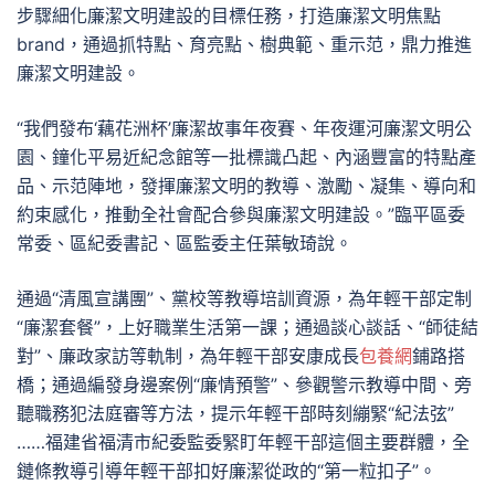
步驟細化廉潔文明建設的目標任務，打造廉潔文明焦點
brand，通過抓特點、育亮點、樹典範、重示范，鼎力推進
廉潔文明建設。
“我們發布‘藕花洲杯’廉潔故事年夜賽、年夜運河廉潔文明公
園、鐘化平易近紀念館等一批標識凸起、內涵豐富的特點產
品、示范陣地，發揮廉潔文明的教導、激勵、凝集、導向和
約束感化，推動全社會配合參與廉潔文明建設。”臨平區委
常委、區紀委書記、區監委主任葉敏琦說。
通過“清風宣講團”、黨校等教導培訓資源，為年輕干部定制
“廉潔套餐”，上好職業生活第一課；通過談心談話、“師徒結
對”、廉政家訪等軌制，為年輕干部安康成長
包養網
鋪路搭
橋；通過編發身邊案例“廉情預警”、參觀警示教導中間、旁
聽職務犯法庭審等方法，提示年輕干部時刻繃緊“紀法弦”
……福建省福清市紀委監委緊盯年輕干部這個主要群體，全
鏈條教導引導年輕干部扣好廉潔從政的“第一粒扣子”。