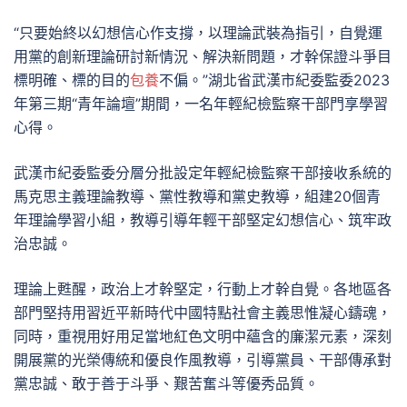
“只要始終以幻想信心作支撐，以理論武裝為指引，自覺運
用黨的創新理論研討新情況、解決新問題，才幹保證斗爭目
標明確、標的目的
包養
不偏。”湖北省武漢市紀委監委2023
年第三期“青年論壇”期間，一名年輕紀檢監察干部門享學習
心得。
武漢市紀委監委分層分批設定年輕紀檢監察干部接收系統的
馬克思主義理論教導、黨性教導和黨史教導，組建20個青
年理論學習小組，教導引導年輕干部堅定幻想信心、筑牢政
治忠誠。
理論上甦醒，政治上才幹堅定，行動上才幹自覺。各地區各
部門堅持用習近平新時代中國特點社會主義思惟凝心鑄魂，
同時，重視用好用足當地紅色文明中蘊含的廉潔元素，深刻
開展黨的光榮傳統和優良作風教導，引導黨員、干部傳承對
黨忠誠、敢于善于斗爭、艱苦奮斗等優秀品質。