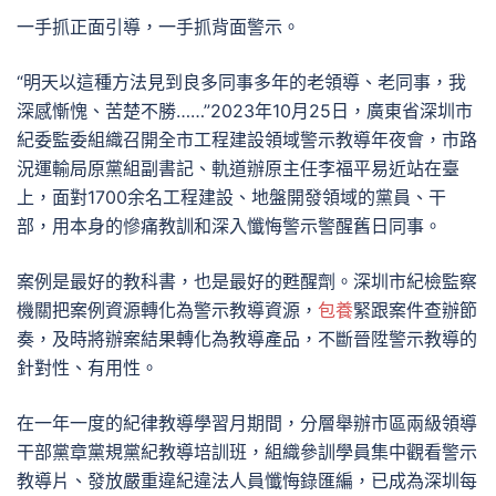
一手抓正面引導，一手抓背面警示。
“明天以這種方法見到良多同事多年的老領導、老同事，我
深感慚愧、苦楚不勝……”2023年10月25日，廣東省深圳市
紀委監委組織召開全市工程建設領域警示教導年夜會，市路
況運輸局原黨組副書記、軌道辦原主任李福平易近站在臺
上，面對1700余名工程建設、地盤開發領域的黨員、干
部，用本身的慘痛教訓和深入懺悔警示警醒舊日同事。
案例是最好的教科書，也是最好的甦醒劑。深圳市紀檢監察
機關把案例資源轉化為警示教導資源，
包養
緊跟案件查辦節
奏，及時將辦案結果轉化為教導產品，不斷晉陞警示教導的
針對性、有用性。
在一年一度的紀律教導學習月期間，分層舉辦市區兩級領導
干部黨章黨規黨紀教導培訓班，組織參訓學員集中觀看警示
教導片、發放嚴重違紀違法人員懺悔錄匯編，已成為深圳每