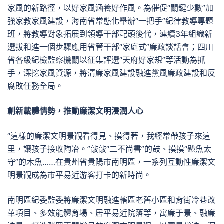
家風的新路徑，以好家風涵養好作風。為催促“關鍵少數”加
強家教家風建設，海南省常態化舉辦“一把手”紀律教導專題
班，將教導對象拓展到領導干部配頭後代，連續3年組織新
選拔和進一個步驟應用省管干部“家庭式”廉政談話會；四川
省各級紀檢監察機關以征集評選“天府好家規”等活動為抓
手，深挖家風資源，將清廉家風建設融進黨風廉政建設和反
腐敗任務全局。
創新載體情勢，推動廉潔文明浸潤人心
“這樣的廉潔文明景觀看得見、摸得著，我經常帶孩子來這
里，讓孩子接收陶冶。”敲敲“二不尚書”的鼓、摸摸“懸魚太
守”的木魚……在貴州省貴陽市南明區，一系列互動性廉潔文
明景觀成為市平易近游客打卡的新時尚。
南明區紀委監委將廉潔文明融進轄區老舊小區和背街冷巷改
革項目、多效能體育場、居平易近院落等，寓廉于景、融廉