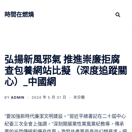
跳
至
時間在燃燒
主
要
內
容
弘揚新風邪氣 推進崇廉拒腐
查包養網站比擬（深度追蹤關
心）_中國網
BY
ADMIN
2024 年 5 月 31 日
未分類
“要加強新時代廉潔文明建設。”習近平總書記在二十屆中心
紀委三次全會上強調，“深刻開展黨性黨風黨紀教導，傳承
黨的光榮傳統和優良作風，激發共產黨員高尚幻想尋求，把