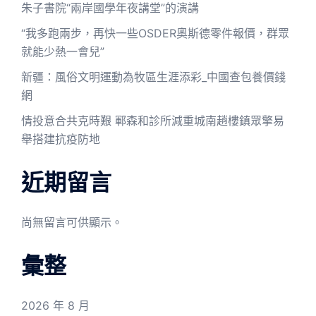
朱子書院“兩岸國學年夜講堂”的演講
“我多跑兩步，再快一些OSDER奧斯德零件報價，群眾
就能少熱一會兒”
新疆：風俗文明運動為牧區生涯添彩_中國查包養價錢
網
情投意合共克時艱 鄆森和診所減重城南趙樓鎮眾擎易
舉搭建抗疫防地
近期留言
尚無留言可供顯示。
彙整
2026 年 8 月