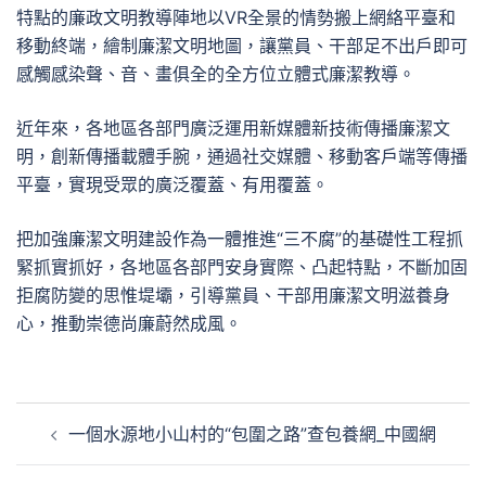
特點的廉政文明教導陣地以VR全景的情勢搬上網絡平臺和
移動終端，繪制廉潔文明地圖，讓黨員、干部足不出戶即可
感觸感染聲、音、畫俱全的全方位立體式廉潔教導。
近年來，各地區各部門廣泛運用新媒體新技術傳播廉潔文
明，創新傳播載體手腕，通過社交媒體、移動客戶端等傳播
平臺，實現受眾的廣泛覆蓋、有用覆蓋。
把加強廉潔文明建設作為一體推進“三不腐”的基礎性工程抓
緊抓實抓好，各地區各部門安身實際、凸起特點，不斷加固
拒腐防變的思惟堤壩，引導黨員、干部用廉潔文明滋養身
心，推動崇德尚廉蔚然成風。
文
一個水源地小山村的“包圍之路”查包養網_中國網
章
導