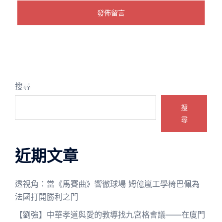
搜尋
搜
尋
近期文章
透視角：當《馬賽曲》響徹球場 姆億嵐工學椅巴佩為
法國打開勝利之門
【劉強】中華孝道與愛的教導找九宮格會議——在廈門