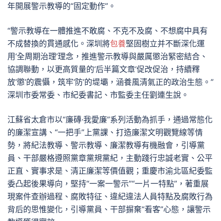
年開展警示教導的“固定動作”。
“警示教導在一體推進不敢腐、不克不及腐、不想腐中具有
不成替換的貫通感化。深圳將
包養
堅固樹立并不斷深化運
用‘全周期治理’理念，推進警示教導與嚴厲懲治緊密結合、
協調聯動，以更高質量的‘后半篇文章’促改促治，持續釋
放‘懲’的震懾，筑牢‘防’的堤壩，涵養風清氣正的政治生態。”
深圳市委常委、市紀委書記、市監委主任劉連生說。
江蘇省太倉市以“廉磚·我愛廉”系列活動為抓手，通過常態化
的廉潔宣講、“一把手”上黨課、打造廉潔文明觀覽線等情
勢，將紀法教導、警示教導、廉潔教導有機融會，引導黨
員、干部嚴格遵照黨章黨規黨紀，主動踐行忠誠老實、公平
正直、實事求是、清正廉潔等價值觀；重慶市渝北區紀委監
委凸起後果導向，堅持“一案一警示”“一片一特點”，著重展
現案件查辦過程、腐敗特征、違紀違法人員特點及腐敗行為
背后的思惟變化，引導黨員、干部摒棄“看客”心態，讓警示