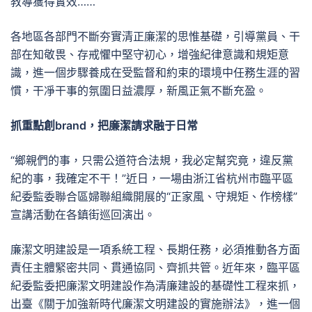
教導獲得實效……
各地區各部門不斷夯實清正廉潔的思惟基礎，引導黨員、干
部在知敬畏、存戒懼中堅守初心，增強紀律意識和規矩意
識，進一個步驟養成在受監督和約束的環境中任務生涯的習
慣，干凈干事的氛圍日益濃厚，新風正氣不斷充盈。
抓重點創brand，把廉潔請求融于日常
“鄉親們的事，只需公道符合法規，我必定幫究竟，違反黨
紀的事，我確定不干！”近日，一場由浙江省杭州市臨平區
紀委監委聯合區婦聯組織開展的“正家風、守規矩、作榜樣”
宣講活動在各鎮街巡回演出。
廉潔文明建設是一項系統工程、長期任務，必須推動各方面
責任主體緊密共同、貫通協同、齊抓共管。近年來，臨平區
紀委監委把廉潔文明建設作為清廉建設的基礎性工程來抓，
出臺《關于加強新時代廉潔文明建設的實施辦法》，進一個