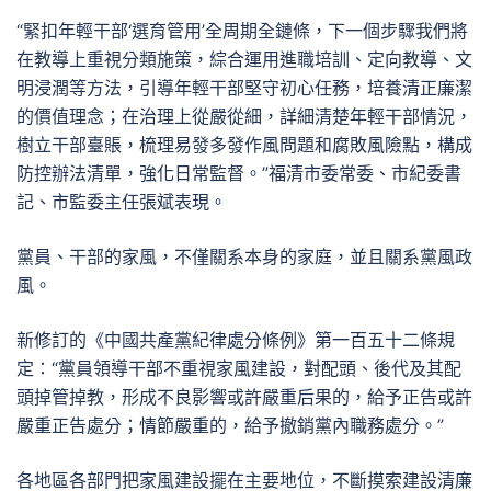
“緊扣年輕干部‘選育管用’全周期全鏈條，下一個步驟我們將
在教導上重視分類施策，綜合運用進職培訓、定向教導、文
明浸潤等方法，引導年輕干部堅守初心任務，培養清正廉潔
的價值理念；在治理上從嚴從細，詳細清楚年輕干部情況，
樹立干部臺賬，梳理易發多發作風問題和腐敗風險點，構成
防控辦法清單，強化日常監督。”福清市委常委、市紀委書
記、市監委主任張斌表現。
黨員、干部的家風，不僅關系本身的家庭，並且關系黨風政
風。
新修訂的《中國共產黨紀律處分條例》第一百五十二條規
定：“黨員領導干部不重視家風建設，對配頭、後代及其配
頭掉管掉教，形成不良影響或許嚴重后果的，給予正告或許
嚴重正告處分；情節嚴重的，給予撤銷黨內職務處分。”
各地區各部門把家風建設擺在主要地位，不斷摸索建設清廉