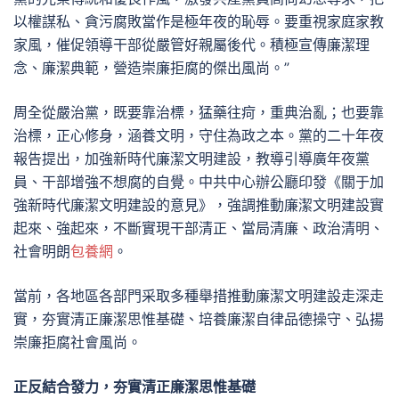
以權謀私、貪污腐敗當作是極年夜的恥辱。要重視家庭家教
家風，催促領導干部從嚴管好親屬後代。積極宣傳廉潔理
念、廉潔典範，營造崇廉拒腐的傑出風尚。”
周全從嚴治黨，既要靠治標，猛藥往疴，重典治亂；也要靠
治標，正心修身，涵養文明，守住為政之本。黨的二十年夜
報告提出，加強新時代廉潔文明建設，教導引導廣年夜黨
員、干部增強不想腐的自覺。中共中心辦公廳印發《關于加
強新時代廉潔文明建設的意見》，強調推動廉潔文明建設實
起來、強起來，不斷實現干部清正、當局清廉、政治清明、
社會明朗
包養網
。
當前，各地區各部門采取多種舉措推動廉潔文明建設走深走
實，夯實清正廉潔思惟基礎、培養廉潔自律品德操守、弘揚
崇廉拒腐社會風尚。
正反結合發力，夯實清正廉潔思惟基礎