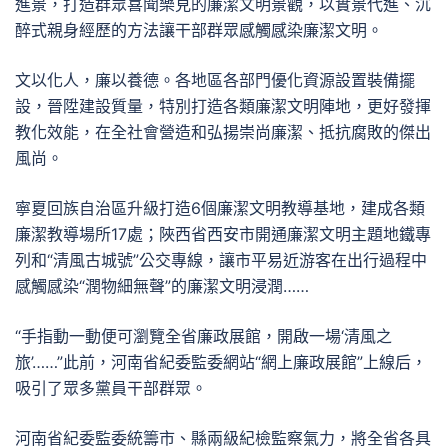
進景，打造群眾喜聞樂見的廉潔文明景觀，以實景代進、沉
醉式親身經歷的方法讓干部群眾感觸感染廉潔文明。
文以化人，廉以養德。各地區各部門優化資源設置裝備擺
設，晉陞建設質量，特別打造各類廉潔文明陣地，更好發揮
教化效能，在全社會營造和弘揚崇尚廉潔、抵抗腐敗的傑出
風尚。
寧夏回族自治區升級打造6個廉潔文明教導基地，建成各類
廉潔教導場所17處；陜西省西安市開通廉潔文明主題地鐵專
列和“清風古城號”公交專線，讓市平易近游客在出行過程中
感觸感染“潤物細無聲”的廉潔文明浸潤……
“手指動一動便可瀏覽全省廉政展館，開啟一場‘清風之
旅’……”此前，河南省紀委監委網站“網上廉政展館”上線后，
吸引了眾多黨員干部群眾。
河南省紀委監委統籌市、縣兩級紀檢監察氣力，將全省各具