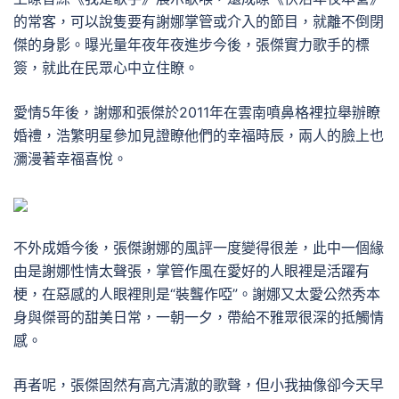
的常客，可以說隻要有謝娜掌管或介入的節目，就離不倒閉
傑的身影。曝光量年夜年夜進步今後，張傑實力歌手的標
簽，就此在民眾心中立住瞭。
愛情5年後，謝娜和張傑於2011年在雲南噴鼻格裡拉舉辦瞭
婚禮，浩繁明星參加見證瞭他們的幸福時辰，兩人的臉上也
瀰漫著幸福喜悅。
不外成婚今後，張傑謝娜的風評一度變得很差，此中一個緣
由是謝娜性情太聲張，掌管作風在愛好的人眼裡是活躍有
梗，在惡感的人眼裡則是“裝聾作啞”。謝娜又太愛公然秀本
身與傑哥的甜美日常，一朝一夕，帶給不雅眾很深的抵觸情
感。
再者呢，張傑固然有高亢清澈的歌聲，但小我抽像卻今天早