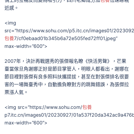
情上的互補反而變為吸引力，四川老鄉成分加
包養
倍速瞭親
近感。
<img
src="https://www.sohu.com/p5.itc.cn/images01/202309
包養
7/cf0ebaad01b345b6a72e505fed72ff01.jpeg”
max-width=”600″>
2007年，決計再戰選秀的張傑報名瞭《快活男聲》，芒果
臺當傢旦角謝娜正好是節目掌管人，明眼人都看出，謝娜在
節目裡對張傑有良多照料扶攜提拔，甚至在對張傑排名很要
害的一場舞臺秀中，自動擔負瞭對方的跳舞錯誤，為張傑拉
票漲人氣。
<img src="https://www.sohu.com/
包養
p7.itc.cn/images01/20230927/01a537f20da342ac9a476
max-width=”600″>