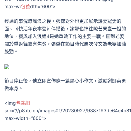
max-wi
包養
dth=”600″>
經過的事況瞭風浪之後，張傑對外也更加展示護妻寵妻的一
面。《快活年夜本營》停播後，謝娜也掉往瞭芒果臺一姐的
地位，餐與加入浪姐4是她重啟工作的主要一戰。直到老婆
關於重返舞臺有焦炙，張傑在節目時代屢次發文為老婆加油
鼓勁。
節目停止後，他立即宣佈瞭一篇熱心小作文，激勵謝娜英勇
做本身。
<img
包養網
src=”//p8.itc.cn/images01/20230927/9387193de64e4b8
max-width=”600″>