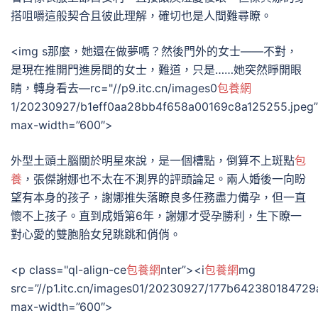
搭咀嚼這般契合且彼此理解，確切也是人間難尋瞭。
<img s那麼，她還在做夢嗎？然後門外的女士——不對，
是現在推開門進房間的女士，難道，只是……她突然睜開眼
睛，轉身看去—rc="//p9.itc.cn/images0
包養網
1/20230927/b1eff0aa28bb4f658a00169c8a125255.jpeg”
max-width=”600″>
外型土頭土腦關於明星來說，是一個槽點，倒算不上斑點
包
養
，張傑謝娜也不太在不測界的評頭論足。兩人婚後一向盼
望有本身的孩子，謝娜推失落瞭良多任務盡力備孕，但一直
懷不上孩子。直到成婚第6年，謝娜才受孕勝利，生下瞭一
對心愛的雙胞胎女兒跳跳和俏俏。
<p class="ql-align-ce
包養網
nter”><i
包養網
mg
src=”//p1.itc.cn/images01/20230927/177b642380184729
max-width=”600″>