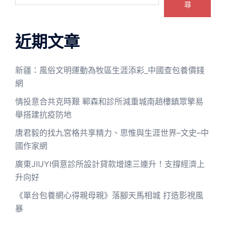
尋
近期文章
新疆：風俗文明運動為牧區生涯添彩_中國查包養價錢
網
情投意合共克時艱 鄆森和診所減重城南趙樓鎮眾擎易
舉搭建抗疫防地
唐君毅的找九宮格共享精力、思惟與生涯世界–文史–中
國作家網
廣東JIUYI俱意診所設計貸款增速三連升！支撐經濟上
升向好
《單台包養網心得親母親》落腳天馬相城 打造影視風
暴