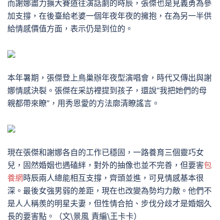
而謝娜盡力擴大賽道往演話劇的時辰，張傑也是見義勇為參
加支撐，在後臺給老婆一個年夜年夜的擁抱，在為另一半供
給情感價值方面，表示仍是到位的。
本年暑期，張傑登上鳥巢辦年夜型演唱會，時代又傳出與謝
娜情感決裂。張傑在采訪裡提到孩子，還說“我把她們的母
親都帶來瞭”，用秀恩愛的方法廓清瞭謠言。
現在張傑和謝娜各自的工作已穩固，一路養育三個靈巧女
兒，固然婚姻也遇磕絆，對外的抽像也並不完善，但要害
包
養網
時辰兩人總能相互支撐，齊頭並進，可見情感基本很
深。最後女強男弱的差距，現在也改變為勢均力敵。他們不
是人人稱羨的明星夫妻，但性情合拍、步伐分歧才是婚姻久
長的要害點。（文\景風 責編\王卡卡）