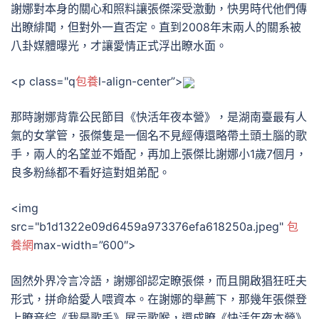
謝娜對本身的關心和照料讓張傑深受激動，快男時代他們傳
出瞭緋聞，但對外一直否定。直到2008年末兩人的關系被
八卦媒體曝光，才讓愛情正式浮出瞭水面。
<p class="q
包養
l-align-center”>
那時謝娜背靠公民節目《快活年夜本營》，是湖南臺最有人
氣的女掌管，張傑隻是一個名不見經傳還略帶土頭土腦的歌
手，兩人的名望並不婚配，再加上張傑比謝娜小1歲7個月，
良多粉絲都不看好這對姐弟配。
<img
src="b1d1322e09d6459a973376efa618250a.jpeg"
包
養網
max-width=”600″>
固然外界冷言冷語，謝娜卻認定瞭張傑，而且開啟猖狂旺夫
形式，拼命給愛人喂資本。在謝娜的舉薦下，那幾年張傑登
上瞭音綜《我是歌手》展示歌喉，還成瞭《快活年夜本營》