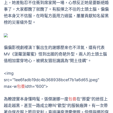
上，她差點忍不住衝到席家鬧一場，心想反正她是要斷絕婚
事了，大家都醜了就醜了。有股揮之不往的土頭土腦，偏偏
他本身又不信服，在時髦方面用力過猛，屢屢貢獻知名留黑
榜的災害級外型。
偏偏影視劇裡演丫鬟出生的謝娜歷來也不洋氣，還有代表
MV《菠蘿菠蘿蜜》怪到出圈的奇葩外型，兩人的土頭土腦
值相加雷穿地心，被網友猖狂譏諷為“閏土佳耦”。
<img
src="1ee6fadb19dc4b368938bcef7b1a6d65.jpeg"
max-w
包養
idth=”600″>
為瞭證實本身懂時髦，張傑謝娜一度
包養
在“葬愛”的途徑上
越走越黑，甚至一路成立瞭叫“歡型”的服裝廠牌。有一次帶
著自傢衣服上節目安利，直接讓庾澄慶傻眼。但傑與娜的穿