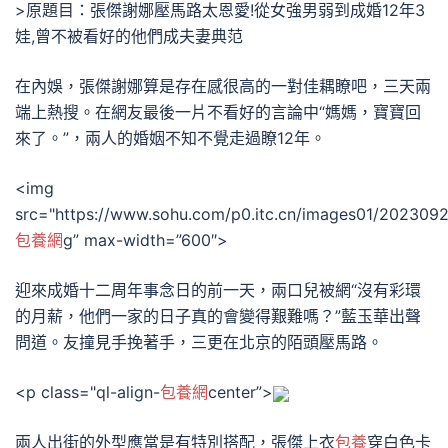
>原題目：張傑謝娜壓馬路太恩愛!從女強男弱到成婚12年3
娃,曾不被看好的他們成夫妻典范
在內娛，張傑謝娜算是存在感很高的一對佳耦瞭吧，三天兩
端上熱搜。在網友最後一片不看好的言論中“媽媽，寶寶回
來了。”，兩人的婚姻不知不覺走過瞭12年。
<img
src="https://www.sohu.com/p0.itc.cn/images01/20230
包養網
g” max-width=”600″>
迎來成婚十二周年事念日的前一天，兩口兒被網“沒有彩環
的月薪，他們一家的日子真的會變得艱難嗎？”藍玉華出聲
問道。友撞見手挽著手，三更在北京的陌頭壓馬路。
<p class="ql-align-
包養網
center”>
兩人出街的外型應當是有特別搭配，張傑上衣
包養
穿白色卡