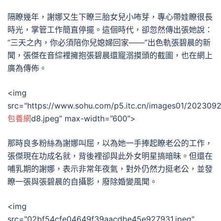
隔瞭幾年，謝娜又生下瞭三胎女兒小咘芽，專心帶娃瞭很長
時光，掌管工作簡直停擺。這個時代，卻忽然傳出張她說：
“三天之內，你必須陪你兒媳婦回家——”出色軌張碧晨的新
聞，張傑在音綜裡擁抱張碧晨還寵溺摸頭的截圖，也在網上
廣為傳佈。
<img
src="https://www.sohu.com/p5.itc.cn/images01/20230
包養網
d8.jpeg” max-width=”600″>
那時良多粉絲為謝娜叫屈，以為她一手捧起瞭老公的工作，
張傑現在功成名就，背後裡卻與此外女明星搞暗昧。但還在
哺乳期的謝娜，表示非常年夜氣，對外仍然力挺老公，並發
瞭一張與張碧晨的自攝影，廢除婚變風聞。
<img
src="02bf54cfe04649f39aacdbe45e927931.jpeg"