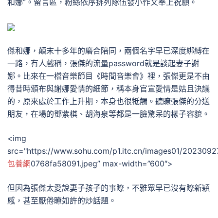
和娜”。留言區，粉絲依序排列隊伍發小作文奉上祝願。
傑和娜，顛末十多年的磨合陪同，兩個名字早已深度綁縛在
一路，有人戲稱，張傑的流量password就是談起妻子謝
娜。比來在一檔音樂節目《時間音樂會》裡，張傑更是不由
得昔時頒布與謝娜愛情的細節，稱本身官宣愛情是姑且決議
的，原來處於工作上升期，本身也很牴觸。聽瞭張傑的分送
朋友，在場的鄧紫棋、胡海泉等都是一臉驚呆的樣子容貌。
<img
src="https://www.sohu.com/p1.itc.cn/images01/20230
包養網
0768fa58091.jpeg” max-width=”600″>
但因為張傑太愛說妻子孩子的事瞭，不雅眾早已沒有瞭新穎
感，甚至厭倦瞭如許的炒話題。