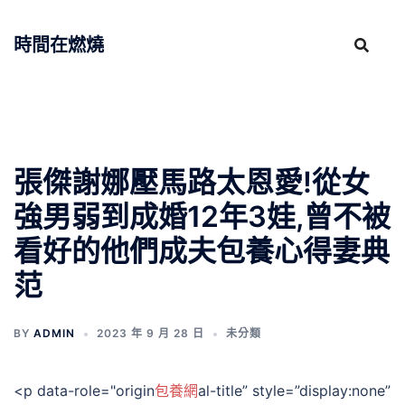
跳
至
時間在燃燒
主
要
內
容
張傑謝娜壓馬路太恩愛!從女
強男弱到成婚12年3娃,曾不被
看好的他們成夫包養心得妻典
范
BY
ADMIN
2023 年 9 月 28 日
未分類
<p data-role="origin
包養網
al-title” style=”display:none”