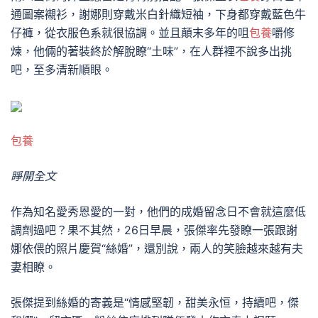
通圖案襯衫，謝娜則穿戴米白針織短袖，下身都穿戴藍色牛
仔褲，從衣服色系就很協調。並且顛末多年的咀
包養
嚼修
煉，他倆的著裝終於解脫瞭“土味”，在人群裡不說多出挑
吧，至多清新順眼。
包養
睜開全文
作為知名愛秀恩愛的一對，他們的成婚留念日不會就這麼低
調劑過吧？果不其然，26日早晨，張傑率先發瞭一張跟謝
娜依偎的照片慶賀“絲婚”，還別說，兩人的笑臉越來越有夫
妻相瞭。
張傑提到絲婚的寄義是“情感堅韌，甜美永恒，持續吧，傑