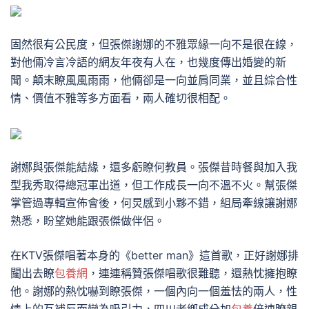
固然很有公民度，但張傑謝娜的不雅眾緣一向不是很在線，
對他倆冷言冷語的網友年夜有人在，也幾度傳出婚變的新
聞。顛末瞭風風雨雨，他倆卻是一向並肩同業，並且綜合性
情、價值不雅等多方面看，兩人確切很相配。
謝娜與張傑能結緣，還多虧瞭何教員。張傑昔時餐與加入我
型我秀取得總冠軍出道，但工作成長一向不溫不火。幫張傑
掌管過專輯宣佈會後，何炅感到小夥不錯，組局牽線讓謝娜
熟悉，盼望她能跟張傑做伴侶。
在KTV張傑唱著本身的《better man》這首歌，正好謝娜排
闥出去瞭
包養網
，連連稱贊張傑唱歌很難聽，還熱忱擁抱瞭
他。謝娜的熱忱嚇到瞭張傑，一個內向一個羞怯的兩人，性