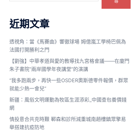
尋
近期文章
透視角：當《馬賽曲》響徹球場 姆億嵐工學椅巴佩為
法國打開勝利之門
【劉強】中華孝道與愛的教導找九宮格會議——在廈門
朱子書院“兩岸國學年夜講堂”的演講
“我多跑兩步，再快一些OSDER奧斯德零件報價，群眾
就能少熱一會兒”
新疆：風俗文明運動為牧區生涯添彩_中國查包養價錢
網
情投意合共克時艱 鄆森和診所減重城南趙樓鎮眾擎易
舉搭建抗疫防地