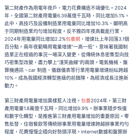
第二財產作為用電年夜戶，電力花費構造不竭優化。2024
年，全國第二財產用電量6.39萬億千瓦時，同比增加5.1%。
此中，高技巧及設備制造業用電量同比增加10.3%，顯明高
于同期制造業均勻增加程度。反不雅四年夜高載能行業，
2024年用電量同比增加2.2%
包養網
，增速比上年回落3.1個
百分點。兩年夜範疇用電量增速“一高一低”，意味著我國制
造業正在經過的事況一場深入變更，從傳統休息密集型向技
巧密集型改變，盡力攀上“淺笑曲線”的兩頭。電氣機械、盤
算機通訊、car 制造、儀器儀表等行業用電量增速紛紜跨越
10%，成為我國經濟轉型進級的前鋒隊，為經濟成長注進新
動力。
第三財產用電量增加異樣惹人注視。
包養
2024年，第三財
產用電量1.8萬億千瓦時，同比增加9.9%。辦事業穩步恢復
和數字化轉型，是推進第三財產用電量增加的重要原因。零
售批發、住宿餐飲等傳統辦事業用電量增速跨越辦事業均勻
程度，花費慢慢企穩向好勢頭浮現。internet數據和盤算辦