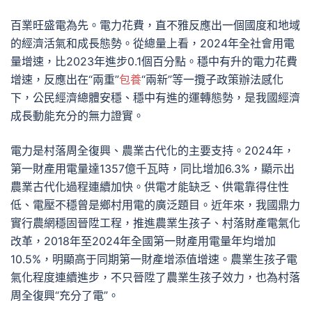
百業旺盛電為先。電力花費，直不雅反應出一個國度和地域
的經濟活氣和成長態勢。從總量上看，2024年全社會用電
量增速，比2023年進步0.1個百分點。穩中有升的電力花費
增速，反應出在“兩重”
包養
“兩新”等一攬子政策辦法感化
下，公民經濟總體安穩、穩中有進的運轉態勢，是我國經濟
成長動能充分的無力證實。
電力是村落周全復興、農業古代化的主要支持。2024年，
第一財產用電量達1357億千瓦時，同比增加6.3%，顯示出
農業古代化過程連續加快。供電才能缺乏、供電靠得住性
低、電壓不穩曾是鄉村用電的廣泛題目。近年來，我國鼎力
實行農網穩固晉陞工程，推進農業生孩子、村落財產電氣化
改革，2018年至2024年全國第一財產用電量年均增加
10.5%，明顯高于同期第一財產增添值增速。農業生孩子電
氣化程度連續進步，不只晉陞了農業生孩子效力，也為村落
周全復興“充分了電”。