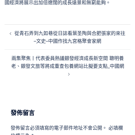
國經濟將展示出加倍遼闊的成長遠景和無窮能夠。
文
從青石弄到九如巷從日誌看葉圣陶與合肥張家的來往
章
–文史–中國作找九宮格聚會家網
導
覽
兩集聚焦丨代表委員熱議銀發經濟成長新空間 聰明養
老、銀發文旅等將成重查包養網站比擬要支點_中國網
發佈留言
發佈留言必須填寫的電子郵件地址不會公開。
必填欄