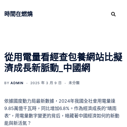
跳
至
時間在燃燒
主
要
內
容
從用電量看經查包養網站比擬
濟成長新脈動_中國網
BY
ADMIN
2025 年 3 月 9 日
未分類
依據國度動力局最新數據，2024年我國全社會用電量達
9.85萬億千瓦時，同比增加6.8%。作為經濟成長的“晴雨
表”，用電量數字變更的背后，暗藏著中國經濟如何的新動
能與新活氣？