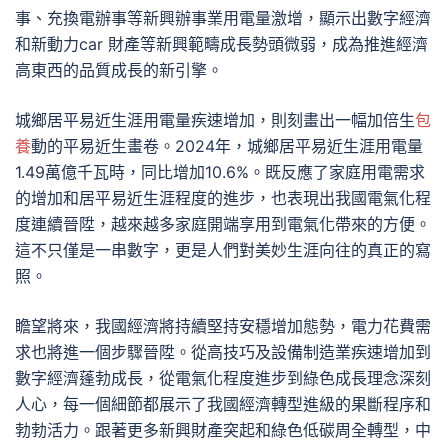
事、充換電辦事等新興辦事業用電量激增，顯示出數字經濟
和新動力car 財產等新興範疇成長勢頭微弱，成為推進經濟
高東西的品質成長的新引擎。
城鄉居平易近生涯用電量疾速增加，則刻畫出一幅加倍生
包
養
動的平易近生畫卷。2024年，城鄉居平易近生涯用電量
1.49萬億千瓦時，同比增加10.6%。既反應了家庭用電需求
的增加和居平易近生涯程度的進步，也表現出我國電氣化程
度連續晉陞，越來越多家庭開端享用到電氣化帶來的方便。
這不只僅是一串數字，更是人們對美妙生涯向往的真正的寫
照。
瞻望將來，我國經濟將持續堅持安穩增加態勢，電力花費需
求也將進一個步驟晉陞。從高技巧及設備制造業疾速增加到
數字經濟蓬勃成長，從電氣化程度進步到綠色成長理念深刻
人心，每一個細節都展示了我國經濟轉型進級的果斷程序和
勃勃活力。跟著更多新興財產突起和綠色低碳周全轉型，中