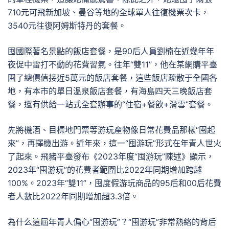
710元可飛新加坡、曼谷等地的全球單人往復機票次卡，
3540元往復阿姆斯特丹的套餐。
囤國際著名景點的飯店套餐，是90后人員劉楠在近幾年年
夜促中雷打不動的花費習氣。往年“雙11”，他在某網購平臺
囤了總價值接近5萬元的飯店套餐，這些飯店疏散于全國各
地，有本市的單日溫泉飯店套餐，有海島四天三晚飯店套
餐，還有供給一站式全套辦事的“住宿+餐飲+滑雪”套餐。
先將機酒、目標地門票等游玩產物像日常花費品那樣“囤起
來”，再擇機出游。近年來，這一“囤游玩”形式在年青人世火
了起來。飛豬平臺發布《2023年度“囤游玩”陳述》顯示，
2023年“囤游玩”的花費者範圍比2022年同期增加跨越
100%。2023年“雙11”，囤度假游玩商品的95后和00后花費
者人數比2022年同期增加超3.3倍。
為什么這屆年青人偏心“囤游玩”？“囤游玩”非常熱絡的背后