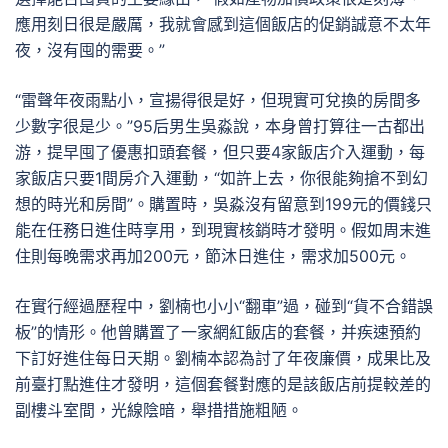
應用刻日很是嚴厲，我就會感到這個飯店的促銷誠意不太年
夜，沒有囤的需要。”
“雷聲年夜雨點小，宣揚得很是好，但現實可兌換的房間多
少數字很是少。”95后男生吳淼說，本身曾打算往一古都出
游，提早囤了優惠扣頭套餐，但只要4家飯店介入運動，每
家飯店只要1間房介入運動，“如許上去，你很能夠搶不到幻
想的時光和房間”。購置時，吳淼沒有留意到199元的價錢只
能在任務日進住時享用，到現實核銷時才發明。假如周末進
住則每晚需求再加200元，節沐日進住，需求加500元。
在實行經過歷程中，劉楠也小小“翻車”過，碰到“貨不合錯誤
板”的情形。他曾購置了一家網紅飯店的套餐，并疾速預約
下訂好進住每日天期。劉楠本認為討了年夜廉價，成果比及
前臺打點進住才發明，這個套餐對應的是該飯店前提較差的
副樓斗室間，光線陰暗，舉措措施粗陋。