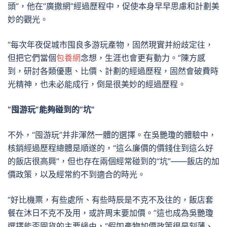
頭”，他在“廣撒網”經過歷程中，促使本身早早思慮和計劃美
妙的觀光。
“每次年夜促城市囤良多游玩產物，固然現實并紛歧定往，
但把它們當個
包養網
念想，生涯也會更有動力。”陳方感
到，研討各類優惠、比價、計劃的經過歷程，固然會破費時
光精神，也未必能成行，倒是很美妙的經過歷程。
“囤游玩”能夠碰到的“坑”
不外，“囤游玩”并非渾然一體的選擇。在吳艷瓊的體驗中，
核銷經過歷程總體是順遂的，“這么廉價的價錢住到這么好
的飯店很高興”，但也存在兩個經常碰到的“坑”——飯店的加
價政策，以及經常約不到適合的時光。
“好比機票，有些處所、有些時辰是不克不及往的，飯店套
餐在沐日不克不及用，或許周末要加價。”這也成為吳艷瓊
選擇能否囤貨的主要緣由，“假如產物加價政策很是刻薄、