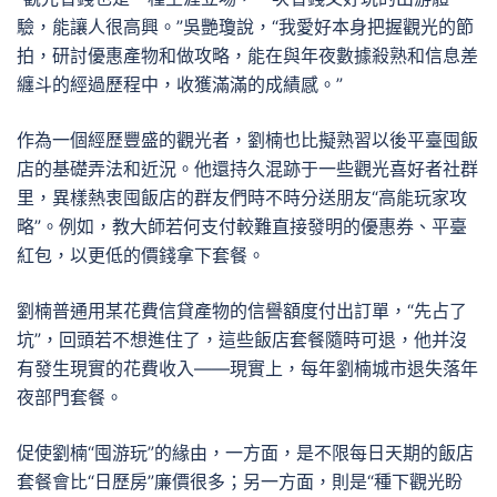
驗，能讓人很高興。”吳艷瓊說，“我愛好本身把握觀光的節
拍，研討優惠產物和做攻略，能在與年夜數據殺熟和信息差
纏斗的經過歷程中，收獲滿滿的成績感。”
作為一個經歷豐盛的觀光者，劉楠也比擬熟習以後平臺囤飯
店的基礎弄法和近況。他還持久混跡于一些觀光喜好者社群
里，異樣熱衷囤飯店的群友們時不時分送朋友“高能玩家攻
略”。例如，教大師若何支付較難直接發明的優惠券、平臺
紅包，以更低的價錢拿下套餐。
劉楠普通用某花費信貸產物的信譽額度付出訂單，“先占了
坑”，回頭若不想進住了，這些飯店套餐隨時可退，他并沒
有發生現實的花費收入——現實上，每年劉楠城市退失落年
夜部門套餐。
促使劉楠“囤游玩”的緣由，一方面，是不限每日天期的飯店
套餐會比“日歷房”廉價很多；另一方面，則是“種下觀光盼