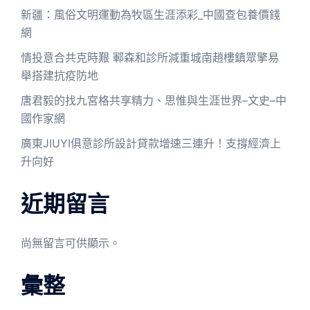
新疆：風俗文明運動為牧區生涯添彩_中國查包養價錢
網
情投意合共克時艱 鄆森和診所減重城南趙樓鎮眾擎易
舉搭建抗疫防地
唐君毅的找九宮格共享精力、思惟與生涯世界–文史–中
國作家網
廣東JIUYI俱意診所設計貸款增速三連升！支撐經濟上
升向好
近期留言
尚無留言可供顯示。
彙整