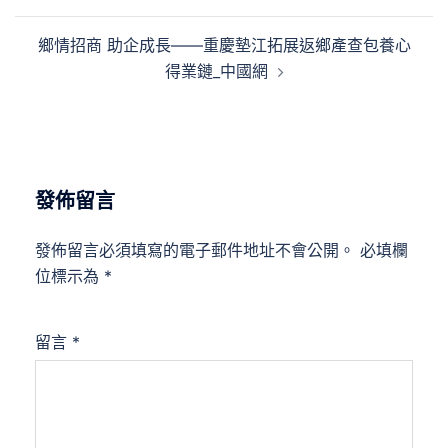
導
覽
鄉情招商 助企成長——重慶墊江拓展返鄉產查包養心
得業鏈_中國網
發佈留言
發佈留言必須填寫的電子郵件地址不會公開。
必填欄
位標示為
*
留言
*