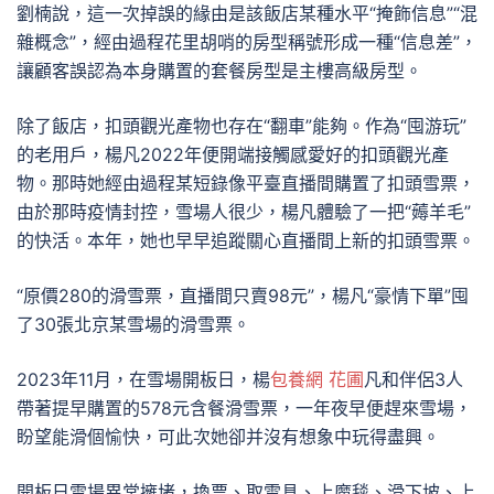
劉楠說，這一次掉誤的緣由是該飯店某種水平“掩飾信息”“混
雜概念”，經由過程花里胡哨的房型稱號形成一種“信息差”，
讓顧客誤認為本身購置的套餐房型是主樓高級房型。
除了飯店，扣頭觀光產物也存在“翻車”能夠。作為“囤游玩”
的老用戶，楊凡2022年便開端接觸感愛好的扣頭觀光產
物。那時她經由過程某短錄像平臺直播間購置了扣頭雪票，
由於那時疫情封控，雪場人很少，楊凡體驗了一把“薅羊毛”
的快活。本年，她也早早追蹤關心直播間上新的扣頭雪票。
“原價280的滑雪票，直播間只賣98元”，楊凡“豪情下單”囤
了30張北京某雪場的滑雪票。
2023年11月，在雪場開板日，楊
包養網 花圃
凡和伴侶3人
帶著提早購置的578元含餐滑雪票，一年夜早便趕來雪場，
盼望能滑個愉快，可此次她卻并沒有想象中玩得盡興。
開板日雪場異常擁堵，換票、取雪具、上魔毯、滑下坡、上