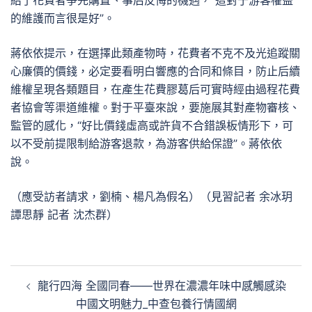
給了花費者爭先購置、事后反悔的機遇，“這對于游客權益
的維護而言很是好”。
蔣依依提示，在選擇此類產物時，花費者不克不及光追蹤關
心廉價的價錢，必定要看明白響應的合同和條目，防止后續
維權呈現各類題目，在產生花費膠葛后可實時經由過程花費
者協會等渠道維權。對于平臺來說，要施展其對產物審核、
監管的感化，“好比價錢虛高或許貨不合錯誤板情形下，可
以不受前提限制給游客退款，為游客供給保證”。蔣依依
說。
（應受訪者請求，劉楠、楊凡為假名）（見習記者 余冰玥
譚思靜 記者 沈杰群）
文
龍行四海 全國同春——世界在濃濃年味中感觸感染
章
中國文明魅力_中查包養行情國網