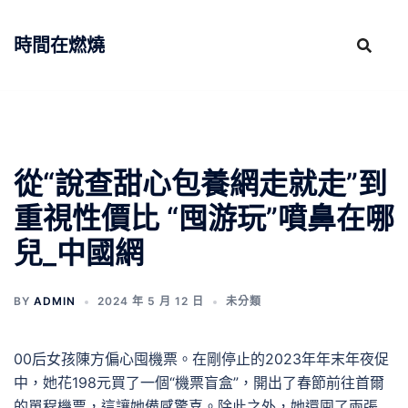
跳
至
時間在燃燒
主
要
內
容
從“說查甜心包養網走就走”到
重視性價比 “囤游玩”噴鼻在哪
兒_中國網
BY
ADMIN
2024 年 5 月 12 日
未分類
00后女孩陳方偏心囤機票。在剛停止的2023年年末年夜促
中，她花198元買了一個“機票盲盒”，開出了春節前往首爾
的單程機票，這讓她備感驚喜。除此之外，她還囤了兩張