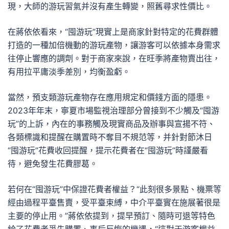
現，大師的游玩習氣并沒有產生轉變，照舊尋求性價比。
在蔣依依看來，“囤游玩”現實上是商家針對特定的花費群體
打造的一種加倍機動的游玩產物，讓游客可以依據本身需求
往停止響應的調劑。對于商家來說，在旺季將產物賣出往，
有用拉平庸淡季差別，均衡盈虧。
當然，預支類游玩產物存在應用規定和價錢方面的隱患。
2023年年末，寧夏市場監視治理部分曾接到不少觸及“囤游
玩”的上訴，內在的事務觸及現實商品及辦事與宣揚不符、
各類標識和提醒在購置時不奪目不規范等，并針對節沐日
“囤游玩”花費收回提醒，提示花費者在“囤游玩”時謹嚴看
待，避免發生花費膠葛。
若何在“囤游玩”中保證花費者權益？“此刻很多景點、機票等
經由過程平臺售賣，受平臺束縛，中介平臺實在施展著很是
主要的停止用。”蔣依依提到，提早預訂、隨時可退等特色