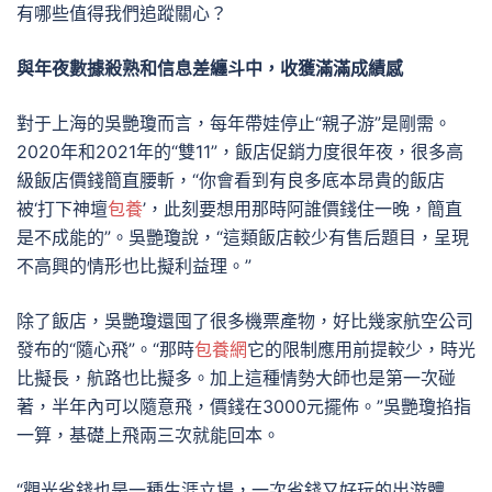
有哪些值得我們追蹤關心？
與年夜數據殺熟和信息差纏斗中，收獲滿滿成績感
對于上海的吳艷瓊而言，每年帶娃停止“親子游”是剛需。
2020年和2021年的“雙11”，飯店促銷力度很年夜，很多高
級飯店價錢簡直腰斬，“你會看到有良多底本昂貴的飯店
被‘打下神壇
包養
’，此刻要想用那時阿誰價錢住一晚，簡直
是不成能的”。吳艷瓊說，“這類飯店較少有售后題目，呈現
不高興的情形也比擬利益理。”
除了飯店，吳艷瓊還囤了很多機票產物，好比幾家航空公司
發布的“隨心飛”。“那時
包養網
它的限制應用前提較少，時光
比擬長，航路也比擬多。加上這種情勢大師也是第一次碰
著，半年內可以隨意飛，價錢在3000元擺佈。”吳艷瓊掐指
一算，基礎上飛兩三次就能回本。
“觀光省錢也是一種生涯立場，一次省錢又好玩的出游體