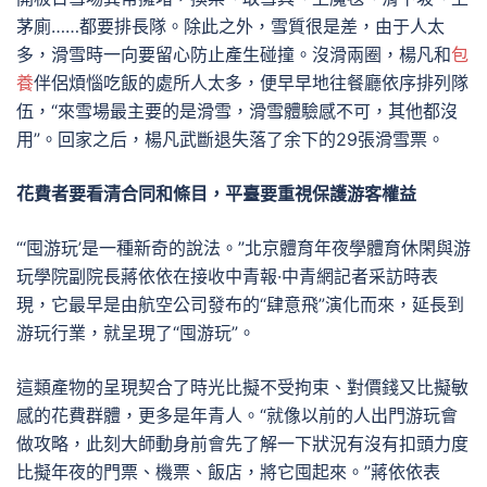
茅廁……都要排長隊。除此之外，雪質很是差，由于人太
多，滑雪時一向要留心防止產生碰撞。沒滑兩圈，楊凡和
包
養
伴侶煩惱吃飯的處所人太多，便早早地往餐廳依序排列隊
伍，“來雪場最主要的是滑雪，滑雪體驗感不可，其他都沒
用”。回家之后，楊凡武斷退失落了余下的29張滑雪票。
花費者要看清合同和條目，平臺要重視保護游客權益
“‘囤游玩’是一種新奇的說法。”北京體育年夜學體育休閑與游
玩學院副院長蔣依依在接收中青報·中青網記者采訪時表
現，它最早是由航空公司發布的“肆意飛”演化而來，延長到
游玩行業，就呈現了“囤游玩”。
這類產物的呈現契合了時光比擬不受拘束、對價錢又比擬敏
感的花費群體，更多是年青人。“就像以前的人出門游玩會
做攻略，此刻大師動身前會先了解一下狀況有沒有扣頭力度
比擬年夜的門票、機票、飯店，將它囤起來。”蔣依依表