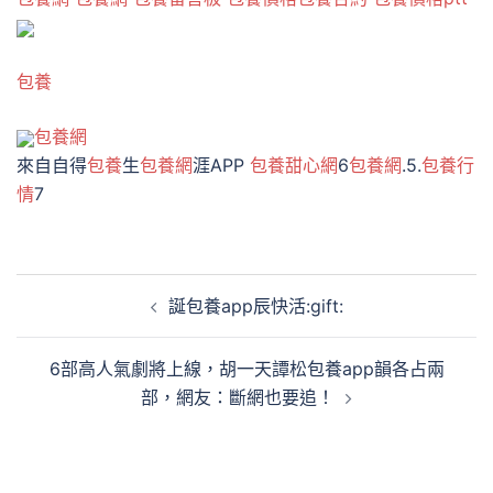
包養
包養網
來自自得
包養
生
包養網
涯APP
包養甜心網
6
包養網
.5.
包養行
情
7
文
誕包養app辰快活:gift:
章
導
6部高人氣劇將上線，胡一天譚松包養app韻各占兩
覽
部，網友：斷網也要追！