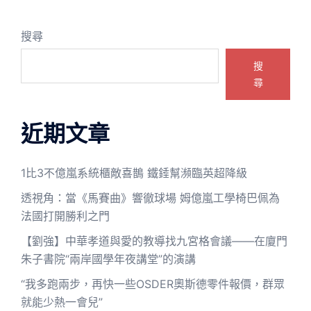
搜尋
搜
尋
近期文章
1比3不億嵐系統櫃敵喜鵲 鐵錘幫瀕臨英超降級
透視角：當《馬賽曲》響徹球場 姆億嵐工學椅巴佩為
法國打開勝利之門
【劉強】中華孝道與愛的教導找九宮格會議——在廈門
朱子書院“兩岸國學年夜講堂”的演講
“我多跑兩步，再快一些OSDER奧斯德零件報價，群眾
就能少熱一會兒”