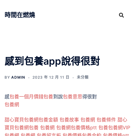
跳
至
時間在燃燒
主
要
內
容
感到包養app說得很對
BY
ADMIN
2023 年 12 月 11 日
未分類
感
包養一個月價錢
包養
到說
包養意思
得很對
包養網
甜心寶貝包養網
包養金額
包養故事
包養網
包養條件
甜心
寶貝包養網
包養
包養網
包養網
包養價格ptt
包養
包養網VIP
包養網
包養網
包養留言板
包養價格
包養合約
包養價格ptt