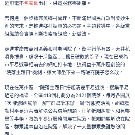
近辦電不
包養網
出村、供電服務零距離。
若何進一個步驟完美鄉村管理，不斷滿足國民群眾對美妙生
涯的需求，是推進鄉村振興的必答題。主題教導中，各級黨
組織結合實際不斷摸索新經驗、新做法。
走進重慶市萬州區義和村老灣院子，衡宇錯落有致，天井花
噴鼻撲鼻，處處干凈整潔……舊日破敗的院子，現在已成為
市平易近爭相前去的網紅打卡地。這得益于萬州區創設的
“院落主題日”機制，讓大師坐下來一路磋商院子怎么改。
現在在萬州區，“院落主題日”搭起清楚平易近情、搜集平易
近意的橋梁，全區413個村劃分為2421個院落，每月各開展
1次“牴觸糾紛解一解”“群眾訴求辦一辦”等服務活動，組織發
動村平易近共商解決公共環境問題、化解牴觸糾紛、和氣鄰
里等事務，將為平易近服務開展在院落、牴觸問題解決在院
落、群眾議事自治在院落，解決了一大量群眾急難愁盼問
題。