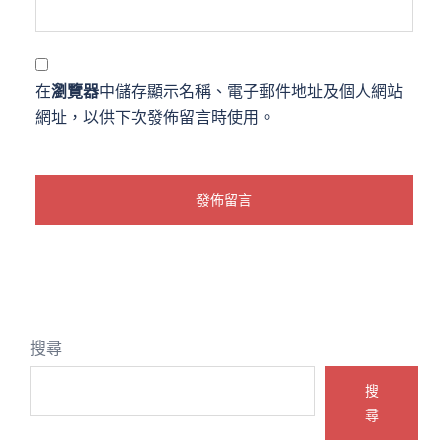
在
瀏覽器
中儲存顯示名稱、電子郵件地址及個人網站
網址，以供下次發佈留言時使用。
搜尋
搜
尋