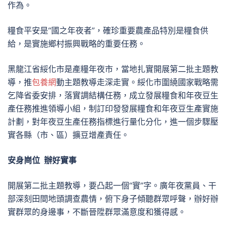
作為。
糧食平安是“國之年夜者”，確珍重要農產品特別是糧食供
給，是實施鄉村振興戰略的重要任務。
黑龍江省綏化市是產糧年夜市，當地扎實開展第二批主題教
導，推
包養網
動主題教導走深走實。綏化市圍繞國家戰略需
乞降省委安排，落實調結構任務，成立發展糧食和年夜豆生
產任務推進領導小組，制訂印發發展糧食和年夜豆生產實施
計劃，對年夜豆生產任務指標進行量化分化，進一個步驟壓
實各縣（市、區）擴豆增產責任。
安身崗位 辦好實事
開展第二批主題教導，要凸起一個“實”字。廣年夜黨員、干
部深刻田間地頭調查農情，俯下身子傾聽群眾呼聲，辦好辦
實群眾的身邊事，不斷晉陞群眾滿意度和獲得感。