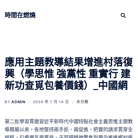
跳
至
時間在燃燒
主
要
內
容
應用主題教導結果增進村落復
興（學思惟 強黨性 重實行 建
新功查覓包養價錢）_中國網
BY
ADMIN
2024 年 7 月 14 日
未分類
第二批學習貫徹習近平新時代中國特點社會主義思惟主題教
導開展以來，各地堅持兩手抓、兩促進，把實的請求貫穿全
過程，引導廣年夜黨員、干部把精神聚焦到周全推進鄉村振