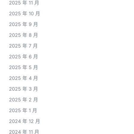
2025 年 11 月
2025 年 10 月
2025 年 9 月
2025 年 8 月
2025 年 7 月
2025 年 6 月
2025 年 5 月
2025 年 4 月
2025 年 3 月
2025 年 2 月
2025 年 1 月
2024 年 12 月
2024 年 11 月