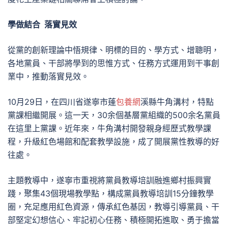
學做結合 落實見效
從黨的創新理論中悟規律、明標的目的、學方式、增聰明，
各地黨員、干部將學到的思惟方式、任務方式運用到干事創
業中，推動落實見效。
10月29日，在四川省遂寧市蓬
包養網
溪縣牛角溝村，特點
黨課相繼開展。這一天，30余個基層黨組織的500余名黨員
在這里上黨課。近年來，牛角溝村開發親身經歷式教學課
程，升級紅色場館和配套教學設施，成了開展黨性教導的好
往處。
主題教導中，遂寧市重視將黨員教導培訓融進鄉村振興實
踐，聚集43個現場教學點，構成黨員教導培訓15分鐘教學
圈，充足應用紅色資源，傳承紅色基因，教導引導黨員、干
部堅定幻想信心、牢記初心任務、積極開拓進取、勇于擔當