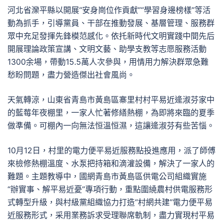
河北省灤平縣以開展“安身崗位作貢獻”“學習身邊榜樣”等活
動為抓手，引導黨員、干部在推動發展、基層管理、服務群
眾中充足發揮先鋒模范感化。依托新時代文明實踐中間先后
開展理論政策宣講、文明文藝、助學支教等志愿服務活動
1300余場，帶動15.5萬人次參與，用情用力解決群眾急難
愁盼問題，盡力營造傑出社會風尚。
天氣轉涼，山東省青島市黃島區寨里村村平易近逄淑芬家中
的藍莓年夜棚里，一家人忙著修繕熱棚，為即將來臨的夏季
做準備。可棚內一向無法恒溫恒濕，這讓逄淑芬有些苦惱。
10月12日，村里的電力便平易近服務點投進應用，派了師傅
來檢修熱棚溫度、水泵把持箱和滴灌設備，解決了一家人的
難題。主題教導中，國網青島市黃島區供電公司組織實施
“辦實事、解平易近憂”專項行動，重點圍繞農村供電服務形
式轉型升級，與村級黨組織協力打造“村網共建”電力便平易
近服務形式，采用業務訴求受理聯席軌制，盡力實現村平易