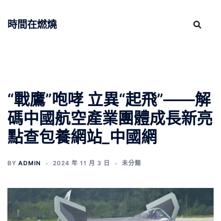
跳
至
時間在燃燒
主
要
內
容
“戰鷹”咆哮 立異“起飛”——解
碼中國航空產業團體成長新亮
點查包養網站_中國網
BY
ADMIN
2024 年 11 月 3 日
未分類