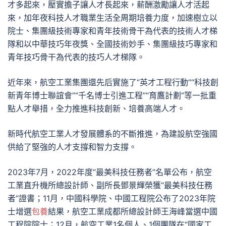
才多起來，壓實擔子讓人才長起來，薪酬激勵讓人才活起
來，加年夜科技人才職業生活全周期培養力度，加速樹立以
院士、集團級技術專家和青年技術骨干為代表的技術人才梯
隊和以中華技巧年夜獎、全國技術妙手、集團級技巧專家和
青年技巧骨干為代表的技巧人才梯隊。
近年來，航空工業集團還先后實施了“英才工程行動”“科技創
新青年博士聯誼會”“千名博士引進工程”“育鷹計劃”等一批重
點人才舉措，全力推進科技創新、培養高端人才。
新時代航空工業人才發展體系的不斷推進，為建設航空強國
供給了堅強的人才支撐和智力支撐。
2023年7月，2022年度“最美科技任務者”名單公布，航空
工業直升機所總設計師、副所長鄧景輝榮獲“最美科技任務
者”證書；11月，中國科學院、中國工程院公布了2023年院
士增選
包養
結果，航空工業成都所總設計師王海峰當選中國
工程院院士；12月，航空工業1名個人、1個團隊在“國家工