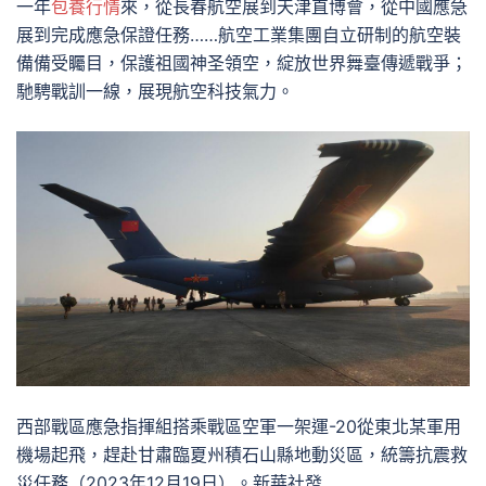
一年
包養行情
來，從長春航空展到天津直博會，從中國應急
展到完成應急保證任務……航空工業集團自立研制的航空裝
備備受矚目，保護祖國神圣領空，綻放世界舞臺傳遞戰爭；
馳騁戰訓一線，展現航空科技氣力。
西部戰區應急指揮組搭乘戰區空軍一架運-20從東北某軍用
機場起飛，趕赴甘肅臨夏州積石山縣地動災區，統籌抗震救
災任務（2023年12月19日）。新華社發