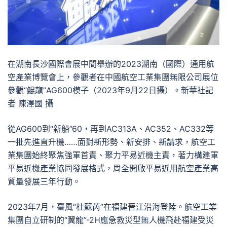
在湖南長沙國際會展中間舉辦的2023湖南（國際）通用航
空產業博覽會上，參觀者在中國航空工業集團無限公司展位
參觀“鯤龍”AG600模子（2023年9月22日攝）。新華社記
者 陳澤國 攝
從AG600到“新船”60，再到AC313A、AC352、AC332等
一批先進直升機……面對新形勢、新安排、新請求，航空工
業集團始終聚焦強軍首責、聚力平易近機主責，著力構建軍
平易近機產業協同發展格式，周全開啟平易近用航空產業高
質量發展三年行動。
2023年7月，臺風“杜蘇芮”在福建晉江沿海登陸。航空工業
集團自立研制的“翼龍”-2H應急救災型無人機飛赴福建受災