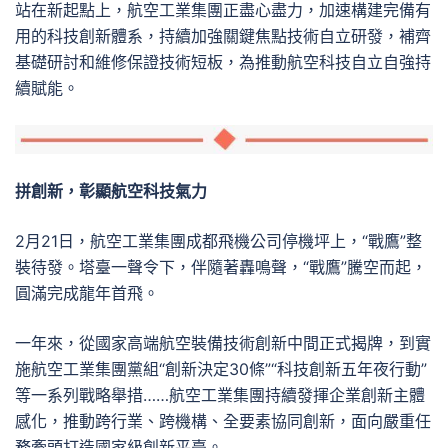
站在新起點上，航空工業集團正盡心盡力，加速構建完備有
用的科技創新體系，持續加強關鍵焦點技術自立研發，補齊
基礎研討和維修保證技術短板，為推動航空科技自立自強持
續賦能。
拼創新，彰顯航空科技氣力
2月21日，航空工業集團成都飛機公司停機坪上，“戰鷹”整
裝待發。塔臺一聲令下，伴隨著轟鳴聲，“戰鷹”騰空而起，
圓滿完成龍年首飛。
一年來，從國家高端航空裝備技術創新中間正式揭牌，到實
施航空工業集團黨組“創新決定30條”“科技創新五年夜行動”
等一系列戰略舉措……航空工業集團持續發揮企業創新主體
感化，推動跨行業、跨機構、全要素協同創新，面向嚴重任
務牽頭打造國家級創新平臺。