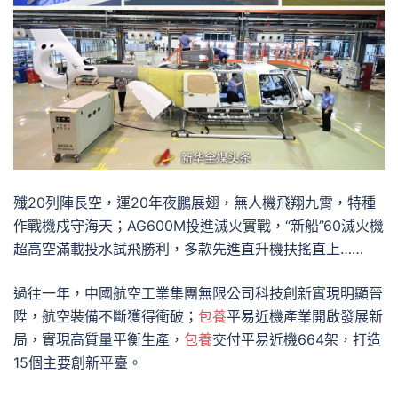
殲20列陣長空，運20年夜鵬展翅，無人機飛翔九霄，特種
作戰機戍守海天；AG600M投進滅火實戰，“新船”60滅火機
超高空滿載投水試飛勝利，多款先進直升機扶搖直上……
過往一年，中國航空工業集團無限公司科技創新實現明顯晉
陞，航空裝備不斷獲得衝破；
包養
平易近機產業開啟發展新
局，實現高質量平衡生產，
包養
交付平易近機664架，打造
15個主要創新平臺。