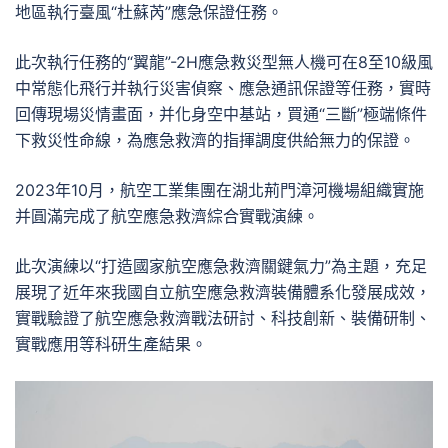
地區執行臺風“杜蘇芮”應急保證任務。
此次執行任務的“翼龍”-2H應急救災型無人機可在8至10級風
中常態化飛行并執行災害偵察、應急通訊保證等任務，實時
回傳現場災情畫面，并化身空中基站，買通“三斷”極端條件
下救災性命線，為應急救濟的指揮調度供給無力的保證。
2023年10月，航空工業集團在湖北荊門漳河機場組織實施
并圓滿完成了航空應急救濟綜合實戰演練。
此次演練以“打造國家航空應急救濟關鍵氣力”為主題，充足
展現了近年來我國自立航空應急救濟裝備體系化發展成效，
實戰驗證了航空應急救濟戰法研討、科技創新、裝備研制、
實戰應用等科研生產結果。