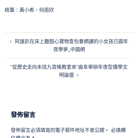
統籌：黃小希、何雨欣
文
阿誰趴在床上聽甜心寶物查包養網課的小女孩已圓年
章
夜學夢_中國網
導
覽
“從歷史走向未找九宮格教室來”曲阜舉辦年夜型儒學文
明論壇
發佈留言
發佈留言必須填寫的電子郵件地址不會公開。
必填欄