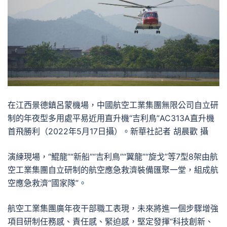
在江西景德鎮呂蒙機場，中國航空工業集團無限公司自立研
制的年夜型多用處平易近用直升機“吉利鳥”AC313A直升機
首飛勝利（2022年5月17日攝）。新華社記者 胡晨歡 攝
演練現場，“鯤龍”“新船”“吉利鳥”“翼龍”“旋戈”等7型8架由航
空工業集團自立研制的航空應急救濟裝備匯聚一堂，組成航
空應急救濟“國家隊”。
航空工業集團廣年夜干部職工表現，未來將進一個步驟增強
項目研制任務感、責任感、緊迫感，堅定發揮“科技創新、