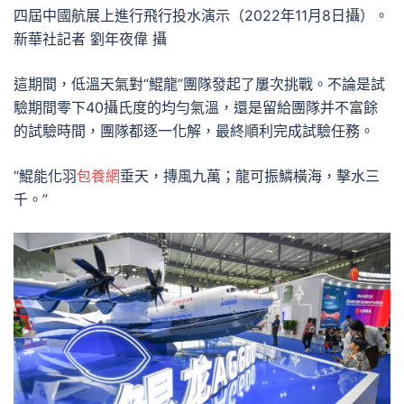
四屆中國航展上進行飛行投水演示（2022年11月8日攝）。
新華社記者 劉年夜偉 攝
這期間，低溫天氣對“鯤龍”團隊發起了屢次挑戰。不論是試
驗期間零下40攝氏度的均勻氣溫，還是留給團隊并不富餘
的試驗時間，團隊都逐一化解，最終順利完成試驗任務。
“鯤能化羽
包養網
垂天，摶風九萬；龍可振鱗橫海，擊水三
千。”