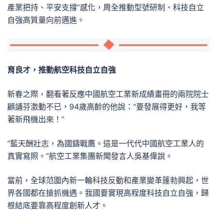
產業把持、平安支撐”感化，周全推動型號研制、科技自立
自強高質量向前邁進。
育良才，推動航空科技自立自強
新春之際，翻看著反應中國航空工業新成績畫冊的兩院院士
顧誦芬激動不已，94歲高齡的他說：“要發展得更好，我等
著新飛機出來！”
“藍天酬壯志，為國鑄戰鷹。這是一代代中國航空工業人的
真實寫照。”航空工業集團新聞發言人吳基偉說。
當前，全球范圍內新一輪科技反動和產業變革蓬勃興起，世
界各國都在搶抓機遇。我國要實現高程度科技自立自強，歸
根結底要靠高程度創新人才。