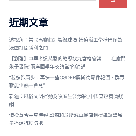
尋
近期文章
透視角：當《馬賽曲》響徹球場 姆億嵐工學椅巴佩為
法國打開勝利之門
【劉強】中華孝道與愛的教導找九宮格會議——在廈門
朱子書院“兩岸國學年夜講堂”的演講
“我多跑兩步，再快一些OSDER奧斯德零件報價，群眾
就能少熱一會兒”
新疆：風俗文明運動為牧區生涯添彩_中國查包養價錢
網
情投意合共克時艱 鄆森和診所減重城南趙樓鎮眾擎易
舉搭建抗疫防地