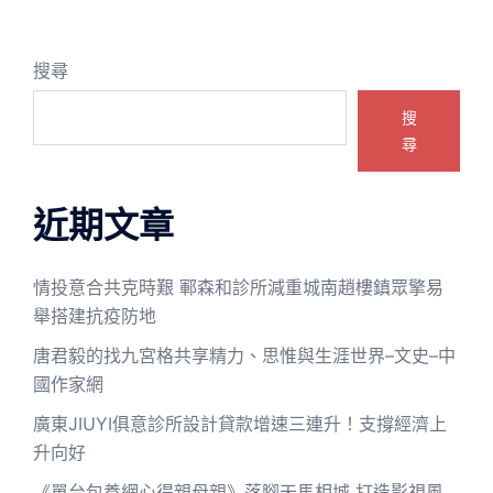
搜尋
搜
尋
近期文章
情投意合共克時艱 鄆森和診所減重城南趙樓鎮眾擎易
舉搭建抗疫防地
唐君毅的找九宮格共享精力、思惟與生涯世界–文史–中
國作家網
廣東JIUYI俱意診所設計貸款增速三連升！支撐經濟上
升向好
《單台包養網心得親母親》落腳天馬相城 打造影視風