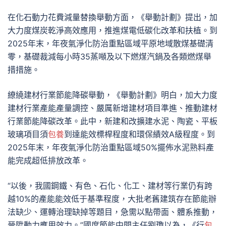
在化石動力花費減量替換舉動方面，《舉動計劃》提出，加
大力度煤炭乾淨高效應用，推進煤電低碳化改革和扶植。到
2025年末，年夜氣淨化防治重點區域平原地域散煤基礎清
零，基礎裁減每小時35蒸噸及以下燃煤汽鍋及各類燃煤舉
措措施。
繚繞建材行業節能降碳舉動，《舉動計劃》明白，加大力度
建材行業產能產量調控、嚴厲新增建材項目準進、推動建材
行業節能降碳改革。此中，新建和改擴建水泥、陶瓷、平板
玻璃項目須
包養
到達能效標桿程度和環保績效A級程度。到
2025年末，年夜氣淨化防治重點區域50%擺佈水泥熟料產
能完成超低排放改革。
“以後，我國鋼鐵、有色、石化、化工、建材等行業仍有跨
越10%的產能能效低于基準程度，大批老舊建筑存在節能辦
法缺少、運轉治理缺掉等題目，急需以點帶面、體系推動，
晉陞動力應用效力。”國度節能中間主任劉瓊以為，《行
包