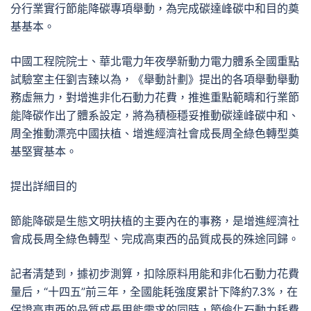
分行業實行節能降碳專項舉動，為完成碳達峰碳中和目的奠
基基本。
中國工程院院士、華北電力年夜學新動力電力體系全國重點
試驗室主任劉吉臻以為，《舉動計劃》提出的各項舉動舉動
務虛無力，對增進非化石動力花費，推進重點範疇和行業節
能降碳作出了體系設定，將為積極穩妥推動碳達峰碳中和、
周全推動漂亮中國扶植、增進經濟社會成長周全綠色轉型奠
基堅實基本。
提出詳細目的
節能降碳是生態文明扶植的主要內在的事務，是增進經濟社
會成長周全綠色轉型、完成高東西的品質成長的殊途同歸。
記者清楚到，據初步測算，扣除原料用能和非化石動力花費
量后，“十四五”前三年，全國能耗強度累計下降約7.3%，在
保證高東西的品質成長用能需求的同時，節儉化石動力耗費