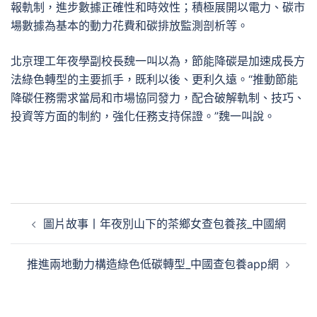
報軌制，進步數據正確性和時效性；積極展開以電力、碳市
場數據為基本的動力花費和碳排放監測剖析等。
北京理工年夜學副校長魏一叫以為，節能降碳是加速成長方
法綠色轉型的主要抓手，既利以後、更利久遠。“推動節能
降碳任務需求當局和市場協同發力，配合破解軌制、技巧、
投資等方面的制約，強化任務支持保證。”魏一叫說。
文
圖片故事丨年夜別山下的茶鄉女查包養孩_中國網
章
導
推進兩地動力構造綠色低碳轉型_中國查包養app網
覽