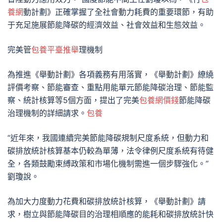
養網
動計劃》正確掌握了全社會動力耗費的重要環節，有助
于充足施展節能降碳的經濟效益、社會效益和生態效益。
完美管
包養平臺推舉
理機制
為推進《舉動計劃》各項義務有用落實，《舉動計劃》繚繞
評價考察、節能審查、重點用能單元節能降碳治理、節能監
察、統計核算等5個方面，提出了完美
包養網價錢
節能降碳
治理機制的詳細請求。
包養
“近年來，我國連續完美節能降碳規制尺度系統，但動力和
碳排放統計核算基本仍較為單薄，法令律例尺度系統有待健
全，各類鼓勵束縛政策和市場化機制需進一個步驟強化。”
劉瓊說。
為加大力度動力花費和碳排放統計核算，《舉動計劃》請
求，樹立與節能降碳目的治理相順應的能耗和碳排放統計快