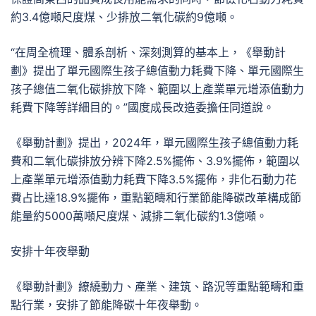
約3.4億噸尺度煤、少排放二氧化碳約9億噸。
“在周全梳理、體系剖析、深刻測算的基本上，《舉動計
劃》提出了單元國際生孩子總值動力耗費下降、單元國際生
孩子總值二氧化碳排放下降、範圍以上產業單元增添值動力
耗費下降等詳細目的。”國度成長改造委擔任同道說。
《舉動計劃》提出，2024年，單元國際生孩子總值動力耗
費和二氧化碳排放分辨下降2.5%擺佈、3.9%擺佈，範圍以
上產業單元增添值動力耗費下降3.5%擺佈，非化石動力花
費占比達18.9%擺佈，重點範疇和行業節能降碳改革構成節
能量約5000萬噸尺度煤、減排二氧化碳約1.3億噸。
安排十年夜舉動
《舉動計劃》繚繞動力、產業、建筑、路況等重點範疇和重
點行業，安排了節能降碳十年夜舉動。