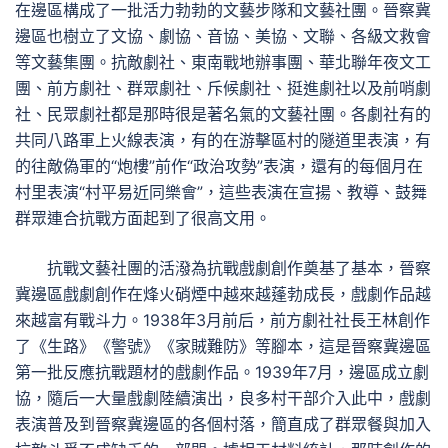
在邊區構成了一批活力勃勃的文藝步隊和文藝社團。晉察冀
邊區也樹立了文協、劇協、音協、美協、文聯、各級文救會
等文藝集團。抗敵劇社、東南戰地辦事團、華北聯年夜文工
團、前方劇社、群眾劇社、斥候劇社、挺進劇社以及前哨劇
社、民眾劇社都是那時很是著名氣的文藝社團。各劇社有的
共同八路軍上火線表演，有的在游擊區村的隧道里表演，有
的往敵偽軍的“炮樓”前作“政治攻勢”表演，還有的每個月在
村里表演“村平易近同樂會”，這些表演在宣揚、教導、鼓舞
群眾連合抗戰方面起到了很高文用。
抗戰文藝社團的活潑為抗戰戲劇創作奠基了基本，晉察
冀邊區戲劇創作在烽火硝煙中越來越蓬勃成長，戲劇作品越
來越富有戰斗力。1938年3月前后，前方劇社社長王林創作
了《生路》《警號》《家賊難防》等腳本，這是晉察冀邊區
第一批反應抗戰題材的戲劇作品。1939年7月，邊區成立劇
協，隨后一大量戲劇陸續演出，良多村干部介入此中，戲劇
表演普及到晉察冀邊區的各個村落，簡直成了群眾餐與加入