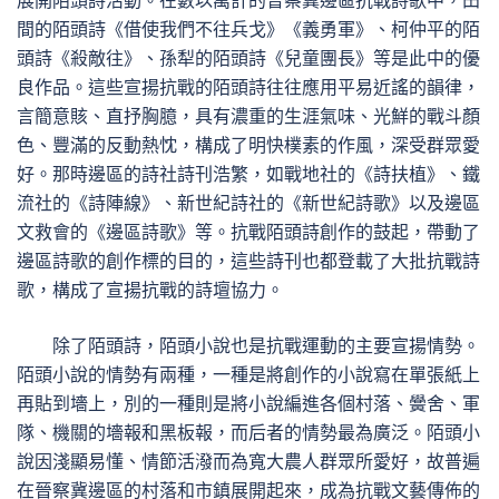
展開陌頭詩活動。在數以萬計的晉察冀邊區抗戰詩歌中，田
間的陌頭詩《借使我們不往兵戈》《義勇軍》、柯仲平的陌
頭詩《殺敵往》、孫犁的陌頭詩《兒童團長》等是此中的優
良作品。這些宣揚抗戰的陌頭詩往往應用平易近謠的韻律，
言簡意賅、直抒胸臆，具有濃重的生涯氣味、光鮮的戰斗顏
色、豐滿的反動熱忱，構成了明快樸素的作風，深受群眾愛
好。那時邊區的詩社詩刊浩繁，如戰地社的《詩扶植》、鐵
流社的《詩陣線》、新世紀詩社的《新世紀詩歌》以及邊區
文救會的《邊區詩歌》等。抗戰陌頭詩創作的鼓起，帶動了
邊區詩歌的創作標的目的，這些詩刊也都登載了大批抗戰詩
歌，構成了宣揚抗戰的詩壇協力。
除了陌頭詩，陌頭小說也是抗戰運動的主要宣揚情勢。
陌頭小說的情勢有兩種，一種是將創作的小說寫在單張紙上
再貼到墻上，別的一種則是將小說編進各個村落、黌舍、軍
隊、機關的墻報和黑板報，而后者的情勢最為廣泛。陌頭小
說因淺顯易懂、情節活潑而為寬大農人群眾所愛好，故普遍
在晉察冀邊區的村落和市鎮展開起來，成為抗戰文藝傳佈的