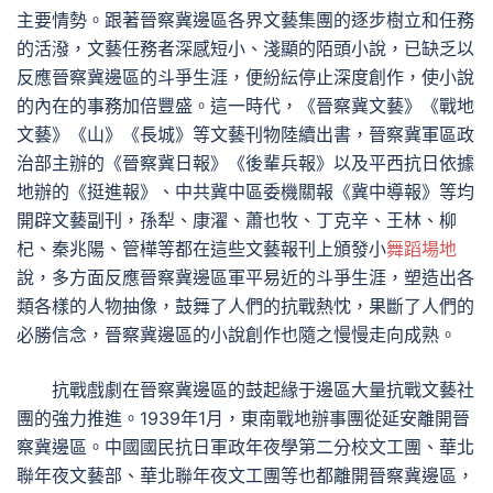
主要情勢。跟著晉察冀邊區各界文藝集團的逐步樹立和任務
的活潑，文藝任務者深感短小、淺顯的陌頭小說，已缺乏以
反應晉察冀邊區的斗爭生涯，便紛紜停止深度創作，使小說
的內在的事務加倍豐盛。這一時代，《晉察冀文藝》《戰地
文藝》《山》《長城》等文藝刊物陸續出書，晉察冀軍區政
治部主辦的《晉察冀日報》《後輩兵報》以及平西抗日依據
地辦的《挺進報》、中共冀中區委機關報《冀中導報》等均
開辟文藝副刊，孫犁、康濯、蕭也牧、丁克辛、王林、柳
杞、秦兆陽、管樺等都在這些文藝報刊上頒發小
舞蹈場地
說，多方面反應晉察冀邊區軍平易近的斗爭生涯，塑造出各
類各樣的人物抽像，鼓舞了人們的抗戰熱忱，果斷了人們的
必勝信念，晉察冀邊區的小說創作也隨之慢慢走向成熟。
抗戰戲劇在晉察冀邊區的鼓起緣于邊區大量抗戰文藝社
團的強力推進。1939年1月，東南戰地辦事團從延安離開晉
察冀邊區。中國國民抗日軍政年夜學第二分校文工團、華北
聯年夜文藝部、華北聯年夜文工團等也都離開晉察冀邊區，