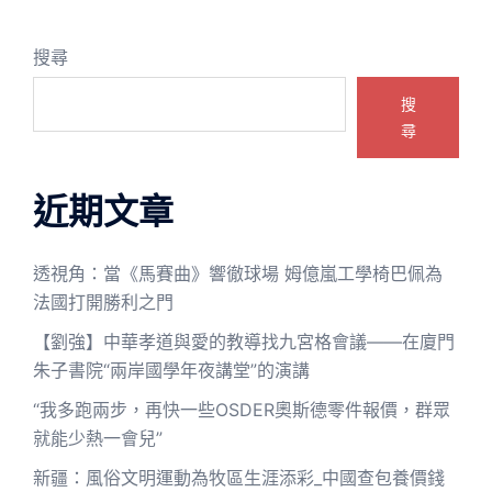
搜尋
搜
尋
近期文章
透視角：當《馬賽曲》響徹球場 姆億嵐工學椅巴佩為
法國打開勝利之門
【劉強】中華孝道與愛的教導找九宮格會議——在廈門
朱子書院“兩岸國學年夜講堂”的演講
“我多跑兩步，再快一些OSDER奧斯德零件報價，群眾
就能少熱一會兒”
新疆：風俗文明運動為牧區生涯添彩_中國查包養價錢