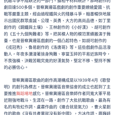
抗敵斗爭不成缺乏的一部門。據相干材料統計，那時創作的
劇目達500多個。晉察冀邊區戲劇的創作重要繚繞愛國、抗
戰等嚴重主題，經由過程鐵與火的殘暴斗爭，翰墨暢快地展
示出國民群眾虔誠、公理、英勇、大方的高尚品德，如丁里
創作的《鋼鐵與土壤》、王林創作的《小好漢》、胡可創作
的《五十九個殉難者》等。把英模人物的模范業績搬演于舞
臺，也是晉察冀邊區戲劇的一個凸起特色，如胡可創作的
《戎冠秀》、魯易創作的《洛唐哥》等。這些戲劇作品活潑
動人，年夜多瀰漫著捨身殉難、寧當玉碎的平易近族時令，
不畏強橫、決戰苦戰究竟的好漢氣勢，堅定不移、堅持不懈
的必勝信心。
晉察冀邊區歌曲的創作高潮構成是以1939年4月《歌發
明》的創刊為標志，晉察冀邊區音樂協會的成立也起到了主
要推進
舞蹈場地
感化。晉察冀邊區音樂師作者同寬大軍平易
近剛強地戰斗、生涯在一路，創作了大批抗戰歌曲，最為有
名的有牧虹作詞、盧肅作曲的《連合就是氣力》，曹火星創
作的歌曲《沒有共產黨就沒有新中國》，方冰作詞、周巍峙