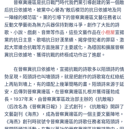
晉察冀邊區是抗日戰鬥時代我們黨引導創建的第一個敵
后抗日依據地，被黨中心譽為“敵后模范的抗日依據地及同
一陣線的模范區”。黨的引導下的晉察冀邊區文藝任務者以
反動文學藝術為無力兵器保持對敵斗爭，創作了大批的詩
歌、小說、戲劇、音樂等作品，這些文藝作品在
小樹屋
宣揚
黨的抗日主意、歌唱抗日好漢業績、揭穿侵犯者的罪惡、激
起大眾連合抗戰等方面施展了主要感化，為穩固和擴展晉察
冀抗日依據地、獲得抗戰的終極成功作出了進獻。
在晉察冀抗日依據地，宣揚抗戰的詩歌多以陌頭詩的情
勢呈現。陌頭詩也叫墻頭詩，就是把創作的詩歌寫在紅綠紙
上再貼到墻上，有的還配上幾筆簡略的畫。陌頭詩來源于延
安，后傳到晉察冀邊區，在晉察冀邊區扎根并獲得蓬勃成
長。1937年末，由晉察冀軍區政治部主辦的《抗敵報》
（后改名為《晉察冀日報》）正式創刊，《抗敵報》開辟了
文藝副刊《海燕》，成為晉察冀邊區的一個主要文藝陣地。
《海燕》創刊時就號令晉察冀邊區的詩歌任務者寫陌頭詩，