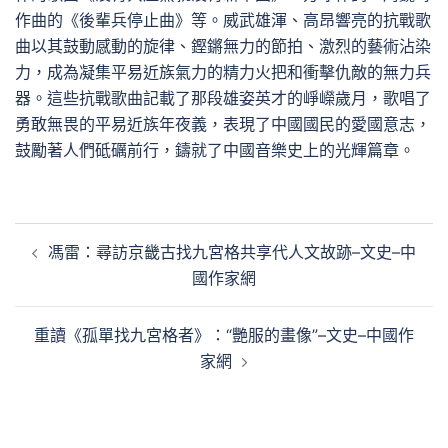
作曲的《後輩兵停止曲》等。威武雄渾、高昂響亮的抗戰歌
曲以其鼓動感動的旋律、鏗鏘無力的節拍、激烈的藝術沾染
力，成為凝集平易近族氣力的精力火把和衝擊仇敵的無力兵
器。這些抗戰歌曲記載了那段雄姿英才的崢嶸歲月，歌唱了
勇敢無畏的平易近族年夜義，表現了中國國民的愛國意志，
鼓勵著人們砥礪前行，鑄就了中國音樂史上的光輝篇章。
文
馮雷：尋訪京畿古找九宮格共享代人文故跡–文史–中
章
國作家網
導
覽
重讀《孤單找九宮格者》：“艷服的畫像”–文史–中國作
家網