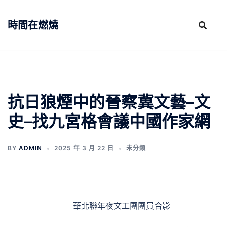
跳
至
時間在燃燒
主
要
內
容
抗日狼煙中的晉察冀文藝–文
史–找九宮格會議中國作家網
BY
ADMIN
2025 年 3 月 22 日
未分類
華北聯年夜文工團團員合影