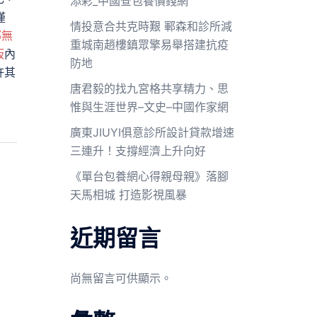
添彩_中國查包養價錢網
僅
情投意合共克時艱 鄆森和診所減
鄙無
重城南趙樓鎮眾擎易舉搭建抗疫
板
內
防地
許其
唐君毅的找九宮格共享精力、思
惟與生涯世界–文史–中國作家網
廣東JIUYI俱意診所設計貸款增速
三連升！支撐經濟上升向好
《單台包養網心得親母親》落腳
天馬相城 打造影視風暴
近期留言
尚無留言可供顯示。