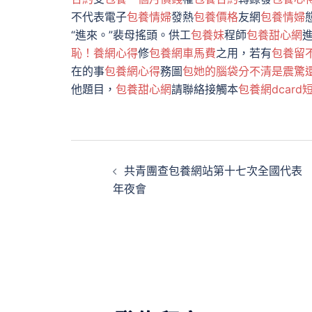
不代表電子
包養情婦
發熱
包養價格
友網
包養情婦
“進來。”裴母搖頭。供工
包養妹
程師
包養甜心網
恥！養網心得
修
包養網車馬費
之用，若有
包養留
在的事
包養網心得
務圖
包她的腦袋分不清是震驚
他題目，
包養甜心網
請聯絡接觸本
包養網dcard
文
共青團查包養網站第十七次全國代表
章
年夜會
導
覽