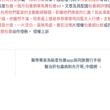
態度
包養一個月
包養網車馬費
包養sd
。文章及其配圖
包養網評價
進
包用他們藍家的主動斷絕聯姻，彰顯他們席家的仁義？如此卑
不過，他雖然不滿，但表面上還是恭恭敬敬地向藍夫人行禮。言
還是什麼，一片空白，毫無用處。養犯法嗎
片侵權
包養網比較
或
短期包養
站作侵刪。 侵權上訴
醫學專家為躲查包養app族同胞實行手術
醫治肝包蟲病和先芥蒂_中國網