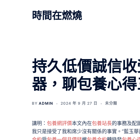
跳
至
時間在燃燒
主
要
內
容
持久低價誠信收
器，聊包養心得
BY
ADMIN
2024 年 9 月 27 日
未分類
講明：
包養網評價
本文內在
包養站長
的事務及配
我只是接受了我和席少沒有關係的事實。”藍玉
合約
受
包養一個月價錢
權
包養合約
轉錄發
包養心