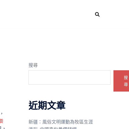
搜尋
搜
尋
近期文章
，
養
新疆：風俗文明運動為牧區生涯
己，