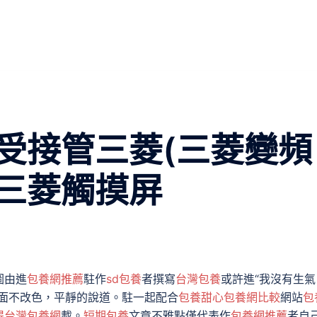
受接管三菱(三菱變頻
三菱觸摸屏
圖由進
包養網推薦
駐作
sd包養
者撰寫
台灣包養
或許進“我沒有生氣
華面不改色，平靜的說道。駐一起配合
包養甜心
包養網比較
網站
包
得
台灣包養網
載。
短期包養
文章不雅點僅代表作
包養網推薦
者自