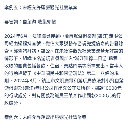
案例五：未經允許運營觀光社營業案
要害詞：自駕游 收集兜攬
2024年6月，法律職員接到小飛自駕游俱樂部(鎮江)無限公
司經由過程抖音號、微信大眾號發布游玩兜攬信息的告發線
索。經查詢拜訪，該公司在未獲得觀光社營業運營允許證的
情形下，組織18名游玩者餐與加入“浙江建德二日游”過程，
收取的團費包括餐飲、住宿、景點門票等所需支出。當事人
的行動違背了《中華國民共和國游玩法》第二十八條的規
則，2024年8月，鎮江市文明廣電和游玩局依法對小飛自駕
游俱樂部(鎮江)無限公司作出充公守法所得、罰款10000元
的行政處分，對有關義務職員王某某作出罰款2000元的行
政處分。
案例六：未經允許運營出境觀光社營業案