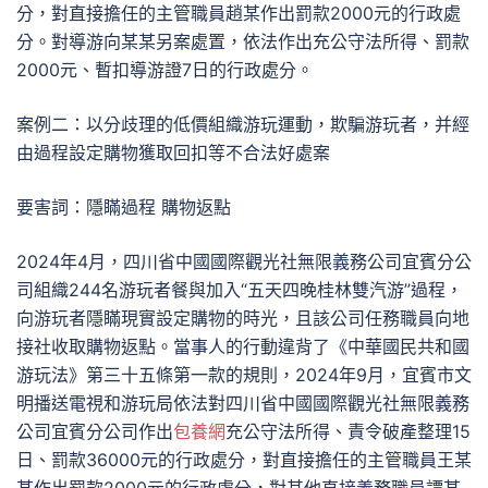
分，對直接擔任的主管職員趙某作出罰款2000元的行政處
分。對導游向某某另案處置，依法作出充公守法所得、罰款
2000元、暫扣導游證7日的行政處分。
案例二：以分歧理的低價組織游玩運動，欺騙游玩者，并經
由過程設定購物獲取回扣等不合法好處案
要害詞：隱瞞過程 購物返點
2024年4月，四川省中國國際觀光社無限義務公司宜賓分公
司組織244名游玩者餐與加入“五天四晚桂林雙汽游”過程，
向游玩者隱瞞現實設定購物的時光，且該公司任務職員向地
接社收取購物返點。當事人的行動違背了《中華國民共和國
游玩法》第三十五條第一款的規則，2024年9月，宜賓市文
明播送電視和游玩局依法對四川省中國國際觀光社無限義務
公司宜賓分公司作出
包養網
充公守法所得、責令破產整理15
日、罰款36000元的行政處分，對直接擔任的主管職員王某