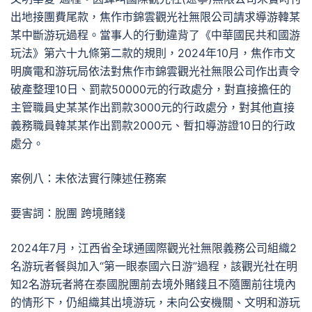
出地接團費尾款，焦作市錦雲觀光社無限公司請求導游韓某
某中斷游玩過程。當事人的行動違背了《中華國民共和國游
玩法》第六十九條第二款的規則，2024年10月，焦作市文
明廣電和游玩局依法對焦作市錦雲觀光社無限公司作出責令
破產整理10日、罰款50000元的行政處分，對直接擔任的
主管職員史某某作出罰款3000元的行政處分，對其他直接
義務職員韓某某作出罰款2000元、暫扣導游證10日的行政
處分。
案例八：未依法實行陳述任務案
要害詞：脫團 跨境賭錢
2024年7月，江西省全球通國際觀光社無限義務公司組織2
名游玩者餐與加入“第一眼泰國六日游”過程，該觀光社在明
知2名游玩者將在泰國脫團前去境外賭錢且不隨團前往境內
的情形下，仍組織其出境游玩，未向公安機關、文明和游玩