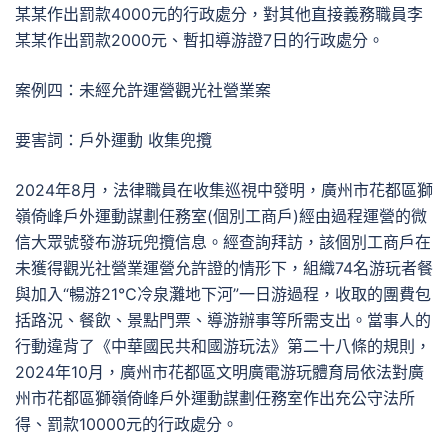
某某作出罰款4000元的行政處分，對其他直接義務職員李
某某作出罰款2000元、暫扣導游證7日的行政處分。
案例四：未經允許運營觀光社營業案
要害詞：戶外運動 收集兜攬
2024年8月，法律職員在收集巡視中發明，廣州市花都區獅
嶺倚峰戶外運動謀劃任務室(個別工商戶)經由過程運營的微
信大眾號發布游玩兜攬信息。經查詢拜訪，該個別工商戶在
未獲得觀光社營業運營允許證的情形下，組織74名游玩者餐
與加入“暢游21℃冷泉灘地下河”一日游過程，收取的團費包
括路況、餐飲、景點門票、導游辦事等所需支出。當事人的
行動違背了《中華國民共和國游玩法》第二十八條的規則，
2024年10月，廣州市花都區文明廣電游玩體育局依法對廣
州市花都區獅嶺倚峰戶外運動謀劃任務室作出充公守法所
得、罰款10000元的行政處分。