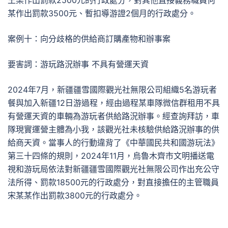
王某作出罰款2500元的行政處分，對其他直接義務職員何
某作出罰款3500元、暫扣導游證2個月的行政處分。
案例十：向分歧格的供給商訂購產物和辦事案
要害詞：游玩路況辦事 不具有營運天資
2024年7月，新疆疆雪國際觀光社無限公司組織5名游玩者
餐與加入新疆12日游過程，經由過程某車隊微信群租用不具
有營運天資的車輛為游玩者供給路況辦事。經查詢拜訪，車
隊現實運營主體為小我，該觀光社未核驗供給路況辦事的供
給商天資。當事人的行動違背了《中華國民共和國游玩法》
第三十四條的規則，2024年11月，烏魯木齊市文明播送電
視和游玩局依法對新疆疆雪國際觀光社無限公司作出充公守
法所得、罰款18500元的行政處分，對直接擔任的主管職員
宋某某作出罰款3800元的行政處分。