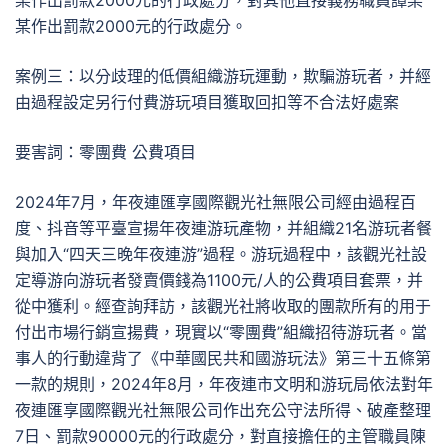
某作出罰款2000元的行政處分，對其他直接義務職員譚某
某作出罰款2000元的行政處分。
案例三：以分歧理的低價組織游玩運動，欺騙游玩者，并經
由過程設定另行付費游玩項目獲取回扣等不合法好處案
要害詞：零團費 公費項目
2024年7月，年夜連匯享國際觀光社無限公司經由過程百
度、抖音等平臺宣揚年夜連游玩產物，并組織21名游玩者餐
與加入“四天三晚年夜連游”過程。游玩過程中，該觀光社設
定導游向游玩者發賣價錢為1100元/人的公費項目套票，并
從中獲利。經查詢拜訪，該觀光社將收取的團款所有的用于
付出市場行銷宣揚費，現實以“零團費”組織招待游玩者。當
事人的行動違背了《中華國民共和國游玩法》第三十五條第
一款的規則，2024年8月，年夜連市文明和游玩局依法對年
夜連匯享國際觀光社無限公司作出充公守法所得、破產整理
7日、罰款90000元的行政處分，對直接擔任的主管職員陳