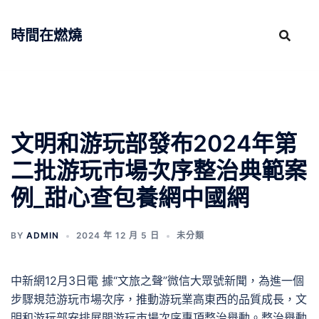
跳
至
時間在燃燒
主
要
內
容
文明和游玩部發布2024年第
二批游玩市場次序整治典範案
例_甜心查包養網中國網
BY
ADMIN
2024 年 12 月 5 日
未分類
中新網12月3日電 據“文旅之聲”微信大眾號新聞，為進一個
步驟規范游玩市場次序，推動游玩業高東西的品質成長，文
明和游玩部安排展開游玩市場次序專項整治舉動。整治舉動