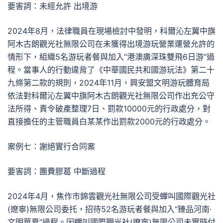
要害詞：未經允許 出境游
2024年8月，法律職員在現場檢討中發明，科爾沁左翼中旗
阿木古朗觀光社無限公司在未獲得出境游玩營業運營允許的
情形下，組織5名游玩者餐與加入“港澳廣深珠雙飛6日游”過
程。當事人的行動違背了《中華國民共和國游玩法》第二十
九條第二款的規則，2024年11月，興安盟文明游玩體育局
依法對科爾沁左翼中旗阿木古朗觀光社無限公司作出充公守
法所得、責令破產整理7日、罰款10000元的行政處分，對
直接擔任的主管職員白某某作出罰款2000元的行政處分。
案例七：謝絕實行合同案
要害詞：團費膠葛 中斷過程
2024年4月，焦作市錦雲觀光社無限公司受蟬叫國際觀光社
(遼寧)無限公司委托，招待52名游玩者餐與加入“臻品河南·
文明華夏”過程。因蟬叫國際觀光社(遼寧)無限公司未實時付