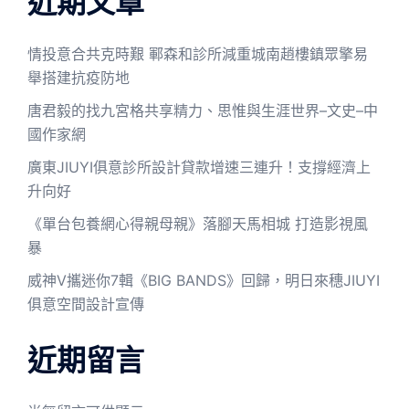
近期文章
情投意合共克時艱 鄆森和診所減重城南趙樓鎮眾擎易
舉搭建抗疫防地
唐君毅的找九宮格共享精力、思惟與生涯世界–文史–中
國作家網
廣東JIUYI俱意診所設計貸款增速三連升！支撐經濟上
升向好
《單台包養網心得親母親》落腳天馬相城 打造影視風
暴
威神V攜迷你7輯《BIG BANDS》回歸，明日來穗JIUYI
俱意空間設計宣傳
近期留言