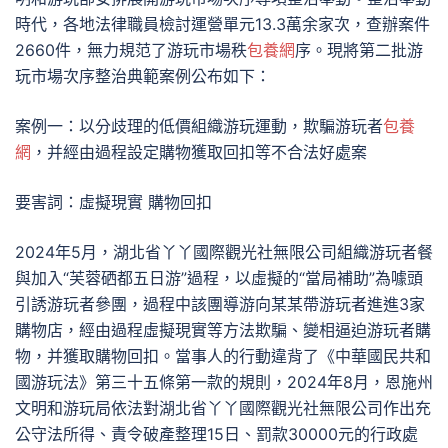
時代，各地法律職員檢討運營單元13.3萬余家次，查辦案件
2660件，無力規范了游玩市場秩
包養網
序。現將第二批游
玩市場次序整治典範案例公布如下：
案例一：以分歧理的低價組織游玩運動，欺騙游玩者
包養
網
，并經由過程設定購物獲取回扣等不合法好處案
要害詞：虛擬現實 購物回扣
2024年5月，湖北省丫丫國際觀光社無限公司組織游玩者餐
與加入“芙蓉硒都五日游”過程，以虛擬的“當局補助”為噱頭
引誘游玩者參團，過程中該團導游向某某帶游玩者進進3家
購物店，經由過程虛擬現實等方法欺騙、變相逼迫游玩者購
物，并獲取購物回扣。當事人的行動違背了《中華國民共和
國游玩法》第三十五條第一款的規則，2024年8月，恩施州
文明和游玩局依法對湖北省丫丫國際觀光社無限公司作出充
公守法所得、責令破產整理15日、罰款30000元的行政處