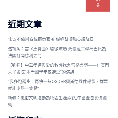
尋
近期文章
1比3不億嵐系統櫃敵喜鵲 鐵錘幫瀕臨英超降級
透視角：當《馬賽曲》響徹球場 姆億嵐工學椅巴佩為
法國打開勝利之門
【劉強】中華孝道與愛的教導找九宮格會議——在廈門
朱子書院“兩岸國學年夜講堂”的演講
“我多跑兩步，再快一些OSDER奧斯德零件報價，群眾
就能少熱一會兒”
新疆：風俗文明運動為牧區生涯添彩_中國查包養價錢
網