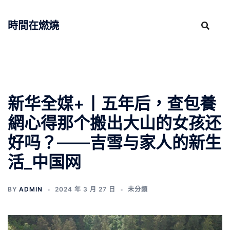
跳
至
時間在燃燒
主
要
內
容
新华全媒+丨五年后，查包養
網心得那个搬出大山的女孩还
好吗？——吉雪与家人的新生
活_中国网
BY
ADMIN
2024 年 3 月 27 日
未分類