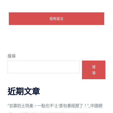
搜尋
搜
尋
近期文章
“甘肅的土特產，一點也不‘土’查包養經歷了！”_中國網