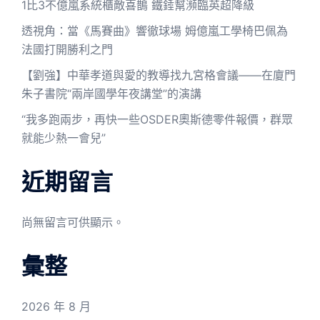
1比3不億嵐系統櫃敵喜鵲 鐵錘幫瀕臨英超降級
透視角：當《馬賽曲》響徹球場 姆億嵐工學椅巴佩為
法國打開勝利之門
【劉強】中華孝道與愛的教導找九宮格會議——在廈門
朱子書院“兩岸國學年夜講堂”的演講
“我多跑兩步，再快一些OSDER奧斯德零件報價，群眾
就能少熱一會兒”
近期留言
尚無留言可供顯示。
彙整
2026 年 8 月