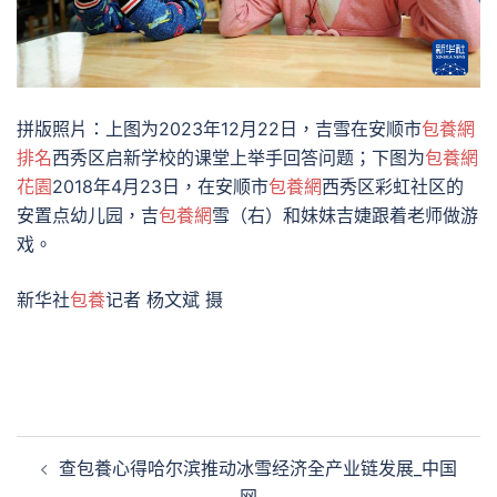
拼版照片：上图为2023年12月22日，吉雪在安顺市
包養網
排名
西秀区启新学校的课堂上举手回答问题；下图为
包養網
花園
2018年4月23日，在安顺市
包養網
西秀区彩虹社区的
安置点幼儿园，吉
包養網
雪（右）和妹妹吉婕跟着老师做游
戏。
新华社
包養
记者 杨文斌 摄
文
查包養心得哈尔滨推动冰雪经济全产业链发展_中国
章