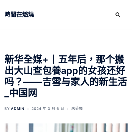
跳
至
時間在燃燒
主
要
內
容
新华全媒+丨五年后，那个搬
出大山查包養app的女孩还好
吗？——吉雪与家人的新生活
_中国网
BY
ADMIN
2024 年 3 月 6 日
未分類