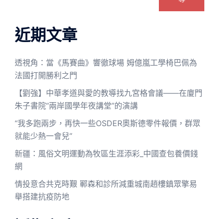
近期文章
透視角：當《馬賽曲》響徹球場 姆億嵐工學椅巴佩為
法國打開勝利之門
【劉強】中華孝道與愛的教導找九宮格會議——在廈門
朱子書院“兩岸國學年夜講堂”的演講
“我多跑兩步，再快一些OSDER奧斯德零件報價，群眾
就能少熱一會兒”
新疆：風俗文明運動為牧區生涯添彩_中國查包養價錢
網
情投意合共克時艱 鄆森和診所減重城南趙樓鎮眾擎易
舉搭建抗疫防地