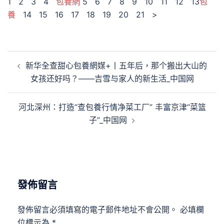
1 2 3 4
包養網
5 6 7 8 9 10 11 12 13
包
養
14 15 16 17 18 19 20 21 >
文
新华全查甜心包養網媒+丨五年后，那个搬出大山的
章
女孩还好吗？——吉雪与家人的新生活_中国网
導
覽
河北深州：打造“查包養行情净菜工厂” 丰富京津“菜篮
子”_中国网
發佈留言
發佈留言必須填寫的電子郵件地址不會公開。
必填欄
位標示為
*