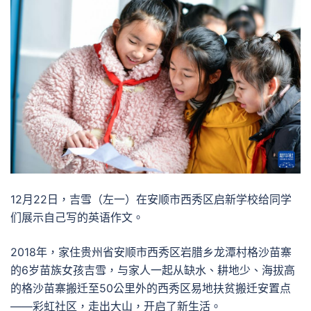
12月22日，吉雪（左一）在安顺市西秀区启新学校给同学
们展示自己写的英语作文。
2018年，家住贵州省安顺市西秀区岩腊乡龙潭村格沙苗寨
的6岁苗族女孩吉雪，与家人一起从缺水、耕地少、海拔高
的格沙苗寨搬迁至50公里外的西秀区易地扶贫搬迁安置点
——彩虹社区，走出大山，开启了新生活。