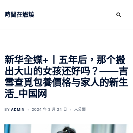
跳
至
時間在燃燒
主
要
內
容
新华全媒+丨五年后，那个搬
出大山的女孩还好吗？——吉
雪查覓包養價格与家人的新生
活_中国网
BY
ADMIN
2024 年 3 月 24 日
未分類