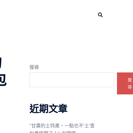
的
搜尋
包
搜
尋
近期文章
“甘肅的土特產，一點也不‘土’查