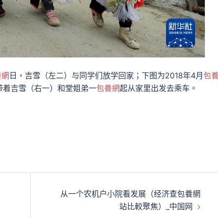
養網
日，吉雪（左二）与同学们放学回家；下图为2018年4月
包
带着吉雪（右一）和堂姐弟一
包養網
起从家里出发去乘车。
从一个农机户小院看发展（经济查包養網
站比較聚焦）_中国网