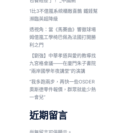
包養經歷了！”_中國網
1比3不億嵐系統櫃敵喜鵲 鐵錘幫
瀕臨英超降級
透視角：當《馬賽曲》響徹球場
姆億嵐工學椅巴佩為法國打開勝
利之門
【劉強】中華孝道與愛的教導找
九宮格會議——在廈門朱子書院
“兩岸國學年夜講堂”的演講
“我多跑兩步，再快一些OSDER
奧斯德零件報價，群眾就能少熱
一會兒”
近期留言
尚無留言可供顯示。