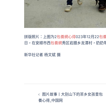
拼版照片：上图为2
包養網心得
023年12月22
包
日，在安顺市西
包養網
秀区岩腊乡龙潭村，奶奶
新华社记者 杨文斌 摄
文
图片故事丨大别山下的茶乡女孩查包
章
養心得_中国网