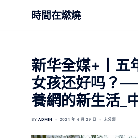
跳
至
時間在燃燒
主
要
內
容
新华全媒+丨五
女孩还好吗？—
養網的新生活_
BY
ADMIN
2024 年 4 月 29 日
未分類