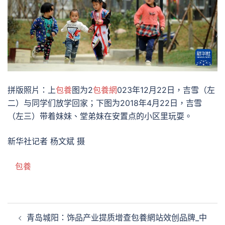
拼版照片：上
包養
图为2
包養網
023年12月22日，吉雪（左
二）与同学们放学回家；下图为2018年4月22日，吉雪
（左三）带着妹妹、堂弟妹在安置点的小区里玩耍。
新华社记者 杨文斌 摄
包養
文
青岛城阳：饰品产业提质增查包養網站效创品牌_中
章