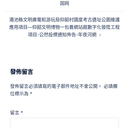
国网
導
覽
澠池縣文明廣電和游玩局仰韶村國度考古遺址公園維護
應用項目—仰韶文明博物一包養網站館數字化晉陞工程
項目-公然投標通知佈告-年夜河網
發佈留言
發佈留言必須填寫的電子郵件地址不會公開。
必填欄
位標示為
*
留言
*