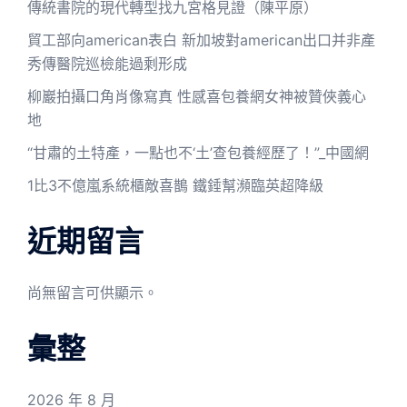
傳統書院的現代轉型找九宮格見證（陳平原）
貿工部向american表白 新加坡對american出口并非產
秀傳醫院巡檢能過剩形成
柳巖拍攝口角肖像寫真 性感喜包養網女神被贊俠義心
地
“甘肅的土特產，一點也不‘土’查包養經歷了！”_中國網
1比3不億嵐系統櫃敵喜鵲 鐵錘幫瀕臨英超降級
近期留言
尚無留言可供顯示。
彙整
2026 年 8 月