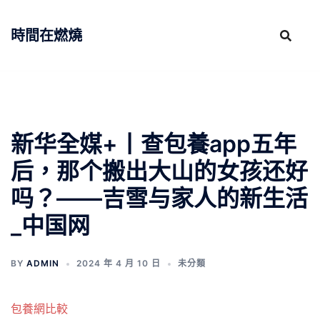
跳
至
時間在燃燒
主
要
內
容
新华全媒+丨查包養app五年
后，那个搬出大山的女孩还好
吗？——吉雪与家人的新生活
_中国网
BY
ADMIN
2024 年 4 月 10 日
未分類
包養網比較