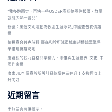
“我多跑兩步，再快一些OSDER奧斯德零件報價，群眾
就能少熱一會兒”
新疆：風俗文明運動為牧區生涯添彩_中國查包養價錢
網
情投意合共克時艱 鄆森和診所減重城南趙樓鎮眾擎易
舉搭建抗疫防地
唐君毅的找九宮格共享精力、思惟與生涯世界–文史–中
國作家網
廣東JIUYI俱意診所設計貸款增速三連升！支撐經濟上
升向好
近期留言
尚無留言可供顯示。