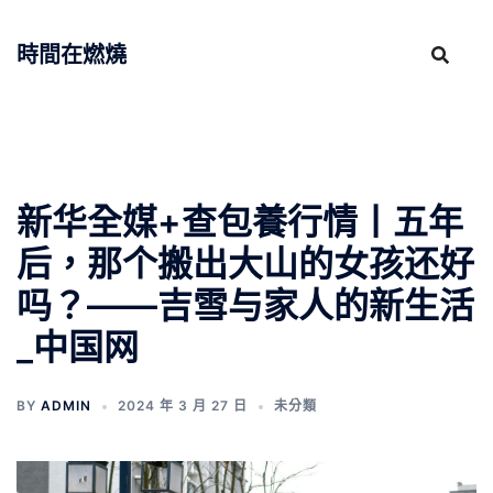
跳
至
時間在燃燒
主
要
內
容
新华全媒+查包養行情丨五年
后，那个搬出大山的女孩还好
吗？——吉雪与家人的新生活
_中国网
BY
ADMIN
2024 年 3 月 27 日
未分類