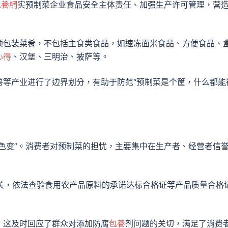
包養網
实预制菜企业食品安全主体责任、加强生产许可管理，营
预包装菜肴，不包括主食类食品，如速冻面米食品、方便食品、
心得
、汉堡、三明治、披萨等。
房等产业进行了边界划分，有助于防范“预制菜是个筐，什么都能
色变”。消费者对预制菜的担忧，主要集中在生产者、经营者信
量关，依法查验食用农产品原料的承诺达标合格证等产品质量合格
，这及时回应了群众对添加防腐
包養
剂问题的关切，满足了消费