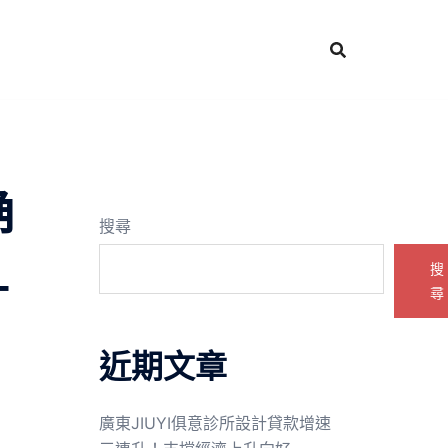
确
搜尋
_
搜
尋
近期文章
廣東JIUYI俱意診所設計貸款增速