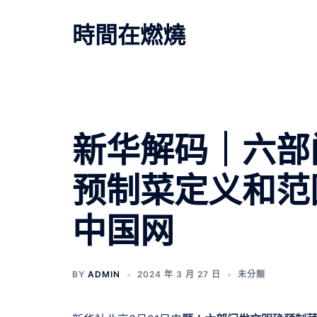
跳
至
時間在燃燒
主
要
內
容
新华解码｜六部
预制菜定义和范
中国网
BY
ADMIN
2024 年 3 月 27 日
未分類