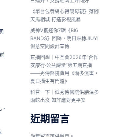
三連升！支撐經濟上升向好
《單台包養網心得親母親》落腳
天馬相城 打造影視風暴
威神V攜迷你7輯《BIG
明
BANDS》回歸，明日來穗JIUYI
俱意空間設計宣傳
当前
直播回想｜中互會2026年“合作
安康行·公益課堂”第五期直播
——秀傳醫院費用《雨多濕重，
夏日攝生有門道》
科普一下｜低秀傳醫院供膳溫多
雨蛇出沒 如許應對更平安
化、
近期留言
业
尚無留言可供顯示。