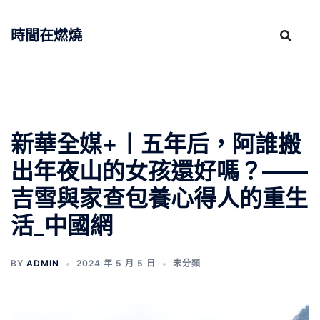
跳
至
時間在燃燒
主
要
內
容
新華全媒+丨五年后，阿誰搬
出年夜山的女孩還好嗎？——
吉雪與家查包養心得人的重生
活_中國網
BY
ADMIN
2024 年 5 月 5 日
未分類