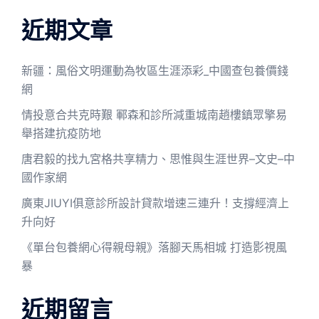
近期文章
新疆：風俗文明運動為牧區生涯添彩_中國查包養價錢
網
情投意合共克時艱 鄆森和診所減重城南趙樓鎮眾擎易
舉搭建抗疫防地
唐君毅的找九宮格共享精力、思惟與生涯世界–文史–中
國作家網
廣東JIUYI俱意診所設計貸款增速三連升！支撐經濟上
升向好
《單台包養網心得親母親》落腳天馬相城 打造影視風
暴
近期留言