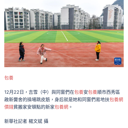
包養
12月22日，吉雪（中）與同窗們在
包養
安
包養
順市西秀區
啟新黌舍的操場跳皮筋，身后就是她和同窗們易地扶
包養網
價錢
貧搬家安頓點的新家
包養網
。
新華社記者 楊文斌 攝