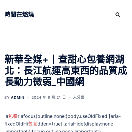
跳
至
時間在燃燒
主
要
內
容
新華全媒+丨查甜心包養網湖
北：長江航運高東西的品質成
長動力微弱_中國網
BY
ADMIN
2024 年 6 月 21 日
未分類
.a
包養
riafocus{outline:none;}body.useOldFixed [aria-
fixedOldHi
包養
dden=true],.ariaHide{display:none
!important;}:focus{outline:none !important;}