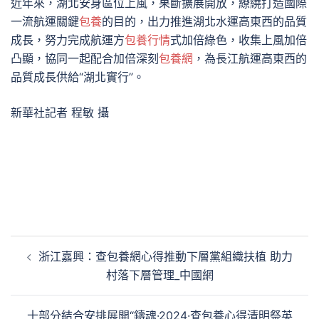
近年來，湖北安身區位上風，果斷擴展開放，繚繞打造國際
一流航運關鍵
包養
的目的，出力推進湖北水運高東西的品質
成長，努力完成航運方
包養行情
式加倍綠色，收集上風加倍
凸顯，協同一起配合加倍深刻
包養網
，為長江航運高東西的
品質成長供給“湖北實行”。
新華社記者 程敏 攝
文
浙江嘉興：查包養網心得推動下層黨組織扶植 助力
章
村落下層管理_中國網
導
覽
十部分結合安排展開“鑄魂·2024·查包養心得清明祭英