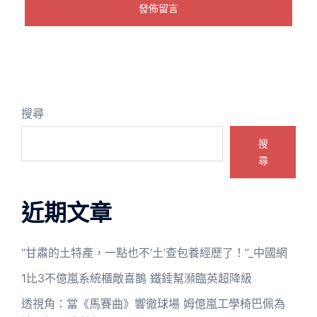
搜尋
搜
尋
近期文章
“甘肅的土特產，一點也不‘土’查包養經歷了！”_中國網
1比3不億嵐系統櫃敵喜鵲 鐵錘幫瀕臨英超降級
透視角：當《馬賽曲》響徹球場 姆億嵐工學椅巴佩為