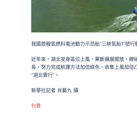
我國首艘氫燃料電池動力示范船“三峽氫船1”號行駛
近年來，湖北安身區位上風，果斷擴展開放，繚
長，努力完成航運方法加倍綠色，收集上風加倍
“湖北實行”。
新華社記者 肖藝九 攝
包養