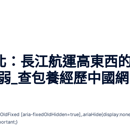
北：長江航運高東西
弱_查包養經歷中國網
eOldFixed [aria-fixedOldHidden=true],.ariaHide{display:non
portant;}