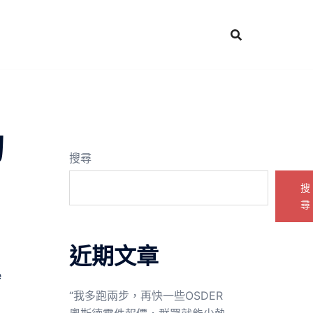
的
搜尋
搜
尋
近期文章
e
“我多跑兩步，再快一些OSDER