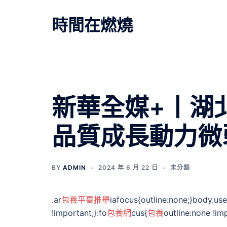
跳
至
時間在燃燒
主
要
內
容
新華全媒+丨湖
品質成長動力微
BY
ADMIN
2024 年 6 月 22 日
未分類
.ar
包養平臺推舉
iafocus{outline:none;}body.us
!important;}:fo
包養網
cus{
包養
outline:none !im