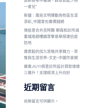
奧斯德零件報價，群眾就能少熱
一會兒”
新疆：風俗文明運動為牧區生涯
添彩_中國查包養價錢網
情投意合共克時艱 鄆森和診所減
重城南趙樓鎮眾擎易舉搭建抗疫
防地
唐君毅的找九宮格共享精力、思
惟與生涯世界–文史–中國作家網
廣東JIUYI俱意診所設計貸款增速
三連升！支撐經濟上升向好
近期留言
尚無留言可供顯示。