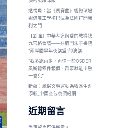
瀕臨英超降級
透視角：當《馬賽曲》響徹球場
姆億嵐工學椅巴佩為法國打開勝
利之門
【劉強】中華孝道與愛的教導找
九宮格會議——在廈門朱子書院
“兩岸國學年夜講堂”的演講
“我多跑兩步，再快一些OSDER
奧斯德零件報價，群眾就能少熱
一會兒”
新疆：風俗文明運動為牧區生涯
添彩_中國查包養價錢網
近期留言
尚無留言可供顯示。