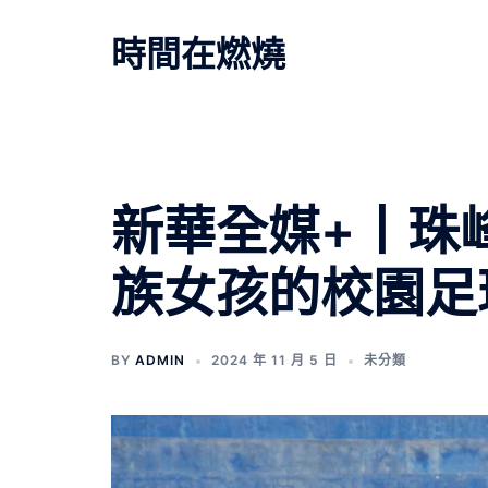
跳
至
時間在燃燒
主
要
內
容
新華全媒+丨珠
族女孩的校園足
BY
ADMIN
2024 年 11 月 5 日
未分類