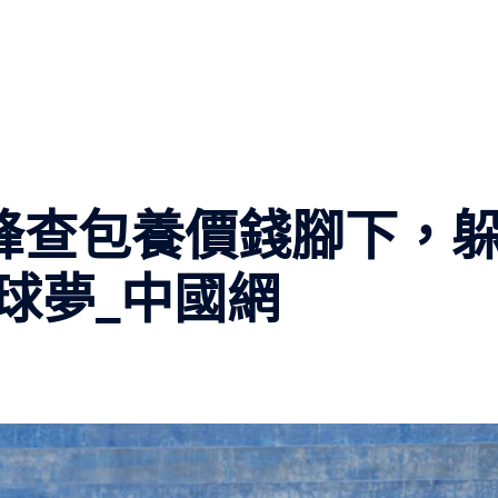
峰查包養價錢腳下，
球夢_中國網