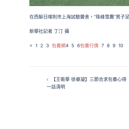
在西躲日喀則市上海試驗黌舍，“珠峰雪鷹”男子
新華社記者 丁汀 攝
< 1 2 3
包養網
4 5 6
包養行情
7 8 9 10
文
【王衛華 徐睿凝】三節合求包養心得
章
一話清明
導
覽