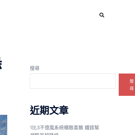
躲
搜尋
搜
尋
近期文章
1比3不億嵐系統櫃敵喜鵲 鐵錘幫