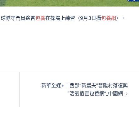
足球隊守門員邊普
包養
在操場上練習（9月3日攝
包養網
）。
新華全媒+丨西部“新農夫”晉陞村落復興
“活氣值查包養網”_中國網