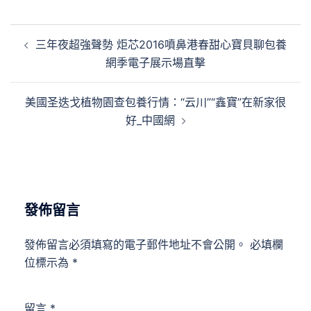
文
三年夜超強聲勢 炬芯2016噴鼻港春甜心寶貝聊包養
章
網季電子展示場直擊
導
覽
美國圣迭戈植物園查包養行情：“云川”“鑫寶”在新家很
好_中國網
發佈留言
發佈留言必須填寫的電子郵件地址不會公開。
必填欄
位標示為
*
留言
*