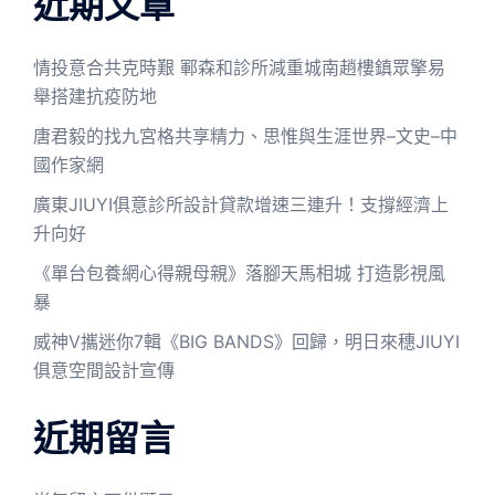
近期文章
情投意合共克時艱 鄆森和診所減重城南趙樓鎮眾擎易
舉搭建抗疫防地
唐君毅的找九宮格共享精力、思惟與生涯世界–文史–中
國作家網
廣東JIUYI俱意診所設計貸款增速三連升！支撐經濟上
升向好
《單台包養網心得親母親》落腳天馬相城 打造影視風
暴
威神V攜迷你7輯《BIG BANDS》回歸，明日來穗JIUYI
俱意空間設計宣傳
近期留言