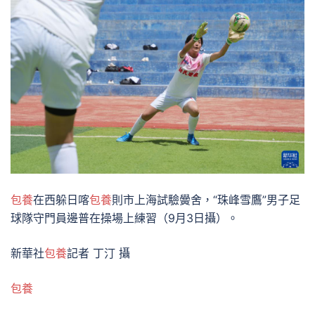
包養
在西躲日喀
包養
則市上海試驗黌舍，“珠峰雪鷹”男子足
球隊守門員邊普在操場上練習（9月3日攝）。
新華社
包養
記者 丁汀 攝
包養