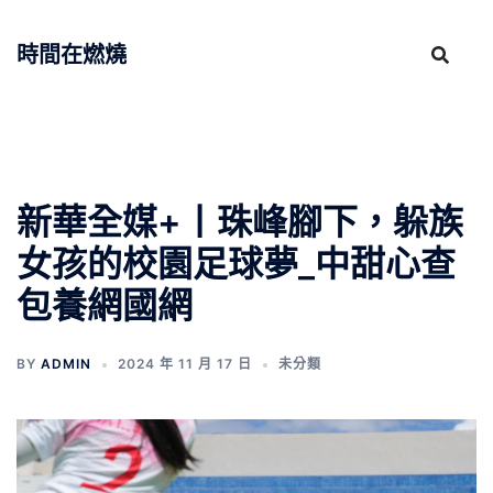
跳
至
時間在燃燒
主
要
內
容
新華全媒+丨珠峰腳下，躲族
女孩的校園足球夢_中甜心查
包養網國網
BY
ADMIN
2024 年 11 月 17 日
未分類